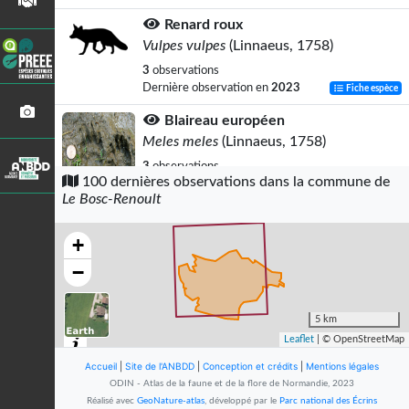
Renard roux
Vulpes vulpes
(Linnaeus, 1758)
3
observations
Dernière observation en
2023
Fiche espèce
Blaireau européen
Meles meles
(Linnaeus, 1758)
3
observations
100 dernières observations dans la commune de
Dernière observation en
2023
Fiche espèce
Le Bosc-Renoult
Chevreuil européen
Capreolus capreolus
(Linnaeus, 1758)
+
3
observations
−
Dernière observation en
2023
Fiche espèce
Troglodyte mignon
5 km
Troglodytes troglodytes
(Linnaeus,
Leaflet
| © OpenStreetMap
1758)
Accueil
|
Site de l'ANBDD
|
Conception et crédits
|
Mentions légales
2
observations
ODIN - Atlas de la faune et de la flore de Normandie, 2023
Dernière observation en
2023
Fiche espèce
Réalisé avec
GeoNature-atlas
, développé par le
Parc national des Écrins