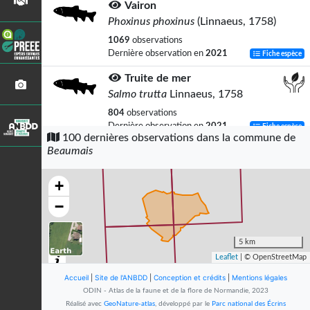
Vairon
Phoxinus phoxinus
(Linnaeus, 1758)
1069
observations
Dernière observation en
2021
Fiche espèce
Truite de mer
Salmo trutta
Linnaeus, 1758
804
observations
Dernière observation en
2021
Fiche espèce
100 dernières observations dans la commune de
Beaumais
Anguille d’Europe
Anguilla anguilla
(Linnaeus, 1758)
+
713
observations
Dernière observation en
2021
Fiche espèce
−
Chabot
Cottus gobio
Linnaeus, 1758
5 km
Leaflet
| © OpenStreetMap
271
observations
Dernière observation en
2001
Fiche espèce
Accueil
|
Site de l'ANBDD
|
Conception et crédits
|
Mentions légales
ODIN - Atlas de la faune et de la flore de Normandie, 2023
Lamproie de Planer
Réalisé avec
GeoNature-atlas
, développé par le
Parc national des Écrins