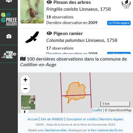
Pinson des arbres
Fringilla coelebs
Linnaeus, 1758
18
observations
Dernière observation en
2009
Fiche espèce
Pigeon ramier
Columba palumbus
Linnaeus, 1758
17
observations
Dernière observation en
2009
Fiche espèce
100 dernières observations dans la commune de
Castillon-en-Auge
Troglodyte mignon
Troglodytes troglodytes
(Linnaeus,
1758)
+
16
observations
−
Dernière observation en
2009
Fiche espèce
Fauvette à tête noire
5 km
Sylvia atricapilla
(Linnaeus, 1758)
Leaflet
| © OpenStreetMap
15
observations
Accueil
|
Site de l'ANBDD
|
Conception et crédits
|
Mentions légales
Dernière observation en
2009
Fiche espèce
ODIN - Atlas de la faune et de la flore de Normandie, 2023
Réalisé avec
GeoNature-atlas
, développé par le
Parc national des Écrins
Rougegorge familier