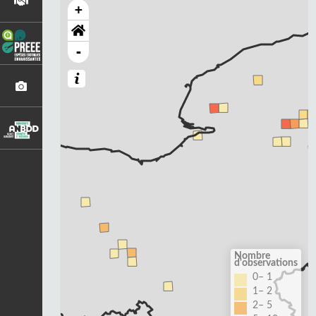
+
-
Nombre
d'observations
0– 1
1– 2
2– 5