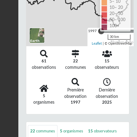
5– 10
10– 20
20– 50
50– 100
100+
1997
30 km
Nombre d'observ
Leaflet
| © OpenStreetMap
61
22
15
observations
communes
observateurs
Première
Dernière
5
observation
observation
organismes
1997
2025
22
communes
5
organismes
15
observateurs