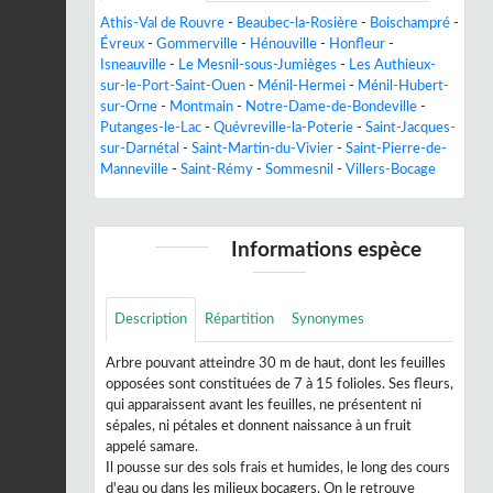
Athis-Val de Rouvre
-
Beaubec-la-Rosière
-
Boischampré
-
Évreux
-
Gommerville
-
Hénouville
-
Honfleur
-
Isneauville
-
Le Mesnil-sous-Jumièges
-
Les Authieux-
sur-le-Port-Saint-Ouen
-
Ménil-Hermei
-
Ménil-Hubert-
sur-Orne
-
Montmain
-
Notre-Dame-de-Bondeville
-
Putanges-le-Lac
-
Quévreville-la-Poterie
-
Saint-Jacques-
sur-Darnétal
-
Saint-Martin-du-Vivier
-
Saint-Pierre-de-
Manneville
-
Saint-Rémy
-
Sommesnil
-
Villers-Bocage
Informations espèce
Description
Répartition
Synonymes
Arbre pouvant atteindre 30 m de haut, dont les feuilles
opposées sont constituées de 7 à 15 folioles. Ses fleurs,
qui apparaissent avant les feuilles, ne présentent ni
sépales, ni pétales et donnent naissance à un fruit
appelé samare.
Il pousse sur des sols frais et humides, le long des cours
d'eau ou dans les milieux bocagers. On le retrouve