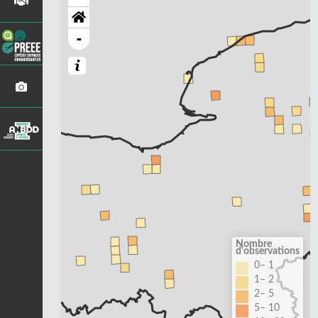
-
Nombre
d'observations
0– 1
1– 2
2– 5
5– 10