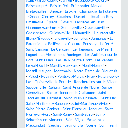
Athis-Val de Rouvre
-
Aviron
-
Beaubec-la-Rosière
-
Boischampré
-
Bois-le-Roi
-
Brémontier-Merval
-
Bretagnolles
-
Briouze
-
Broglie
-
Champigny-la-Futelaye
-
Chanu
-
Cierrey
-
Coudres
-
Durcet
-
Elbeuf-en-Bray
-
Émalleville
-
Épieds
-
Évreux
-
Ferrières-en-Bray
-
Garennes-sur-Eure
-
Gommerville
-
Goustranville
-
Grossœuvre
-
Guichainville
-
Hénouville
-
Heurteauville
-
Illiers-l'Évêque
-
Isneauville
-
Jumelles
-
Jumièges
-
La
Baronnie
-
La Bellière
-
La Couture-Boussey
-
La Ferté-
Saint-Samson
-
Le Cercueil
-
Le Hanouard
-
Le Mesnil-
Fuguet
-
Le Mesnil-sous-Jumièges
-
Les Authieux-sur-le-
Port-Saint-Ouen
-
Les Baux-Sainte-Croix
-
Les Ventes
-
Le Val-David
-
Marcilly-sur-Eure
-
Ménil-Hermei
-
Mesnil-Mauger
-
Montmain
-
Notre-Dame-de-Bliquetuit
-
Paluel
-
Petiville
-
Ponts-et-Marais
-
Prey
-
Putanges-le-
Lac
-
Quévreville-la-Poterie
-
Roncherolles-sur-le-Vivier
-
Sacquenville
-
Sahurs
-
Saint-André-de-l'Eure
-
Sainte-
Geneviève
-
Sainte-Honorine-la-Guillaume
-
Saint-
Jacques-sur-Darnétal
-
Saint-Jouin-Bruneval
-
Saint-Luc
-
Saint-Martin-aux-Buneaux
-
Saint-Martin-du-Vivier
-
Saint-Pierre-Canivet
-
Saint-Pierre-du-Jonquet
-
Saint-
Pierre-en-Port
-
Saint-Rémy
-
Saint-Saire
-
Saint-
Sébastien-de-Morsent
-
Saint-Vigor
-
Sassetot-le-
Mauconduit
-
Sauchay
-
Saumont-la-Poterie
-
Sommesnil