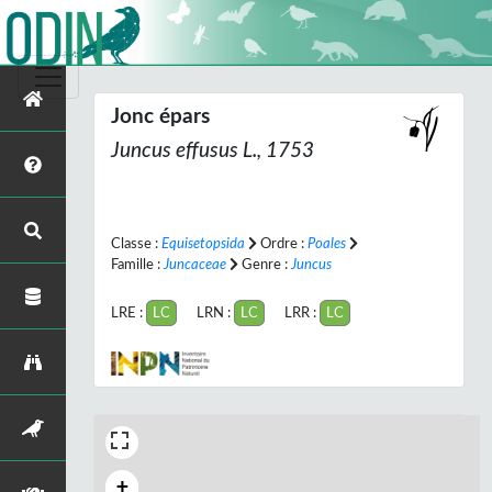
Jonc épars
Juncus effusus
L., 1753
Classe :
Equisetopsida
Ordre :
Poales
Famille :
Juncaceae
Genre :
Juncus
LRE :
LC
LRN :
LC
LRR :
LC
+