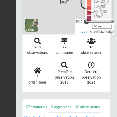
10– 20
20– 50
50– 100
100+
2015
30 km
Nombre d'observa
Leaflet
| © OpenStreetMap
208
77
16
observations
communes
observateurs
Première
Dernière
5
observation
observation
organismes
2015
2026
77
communes
5
organismes
16
observateurs