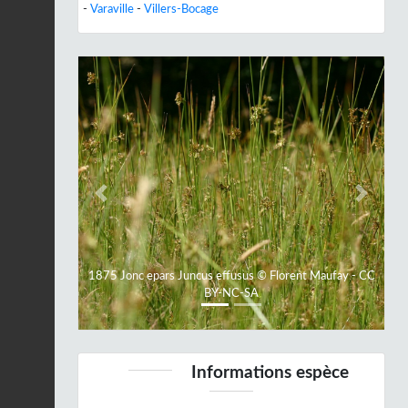
-
Varaville
-
Villers-Bocage
Previous
Next
1875 Jonc epars Juncus effusus © Florent Maufay - CC
BY-NC-SA
Informations espèce