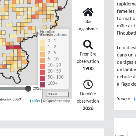
rapideme
femelles 
formation
35
mâle arri
organismes
Nombre
l’incubat
d'observations
0– 1
1– 2
Le nid es
2– 5
Première
dans un a
5– 10
observation
de tiges 
10– 20
1900
de lambe
20– 50
débute à 
50– 100
100+
à l’âge d
2026
Dernière
30 km
Source :
f
tion(s): 5060
observation
Leaflet
| © OpenStreetMap
2026