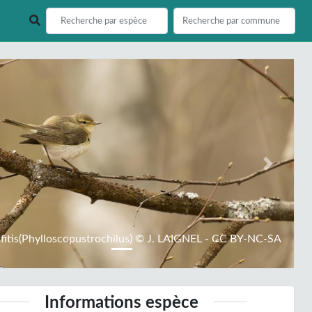
ious
Next
tfitis(Phylloscopustrochilus) © J. LAIGNEL - CC BY-NC-SA
Informations espèce