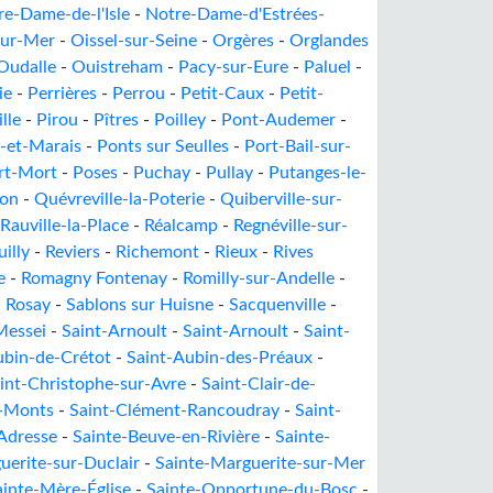
re-Dame-de-l'Isle
-
Notre-Dame-d'Estrées-
sur-Mer
-
Oissel-sur-Seine
-
Orgères
-
Orglandes
Oudalle
-
Ouistreham
-
Pacy-sur-Eure
-
Paluel
-
ie
-
Perrières
-
Perrou
-
Petit-Caux
-
Petit-
lle
-
Pirou
-
Pîtres
-
Poilley
-
Pont-Audemer
-
-et-Marais
-
Ponts sur Seulles
-
Port-Bail-sur-
rt-Mort
-
Poses
-
Puchay
-
Pullay
-
Putanges-le-
lon
-
Quévreville-la-Poterie
-
Quiberville-sur-
Rauville-la-Place
-
Réalcamp
-
Regnéville-sur-
uilly
-
Reviers
-
Richemont
-
Rieux
-
Rives
e
-
Romagny Fontenay
-
Romilly-sur-Andelle
-
-
Rosay
-
Sablons sur Huisne
-
Sacquenville
-
Messei
-
Saint-Arnoult
-
Saint-Arnoult
-
Saint-
ubin-de-Crétot
-
Saint-Aubin-des-Préaux
-
int-Christophe-sur-Avre
-
Saint-Clair-de-
s-Monts
-
Saint-Clément-Rancoudray
-
Saint-
Adresse
-
Sainte-Beuve-en-Rivière
-
Sainte-
uerite-sur-Duclair
-
Sainte-Marguerite-sur-Mer
ainte-Mère-Église
-
Sainte-Opportune-du-Bosc
-