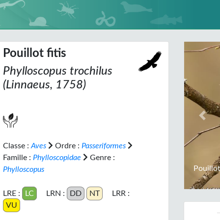
Pouillot fitis
Phylloscopus trochilus
(Linnaeus, 1758)
Prev
Classe :
Aves
Ordre :
Passeriformes
Famille :
Phylloscopidae
Genre :
Pouillo
Phylloscopus
LRE :
LC
LRN :
DD
NT
LRR :
VU