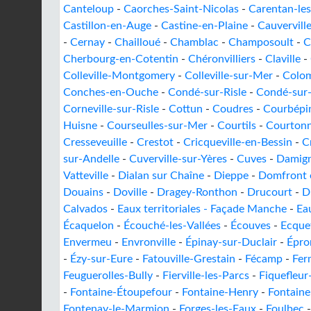
Canteloup
-
Caorches-Saint-Nicolas
-
Carentan-le
Castillon-en-Auge
-
Castine-en-Plaine
-
Cauvervill
-
Cernay
-
Chailloué
-
Chamblac
-
Champosoult
-
C
Cherbourg-en-Cotentin
-
Chéronvilliers
-
Claville
-
Colleville-Montgomery
-
Colleville-sur-Mer
-
Colom
Conches-en-Ouche
-
Condé-sur-Risle
-
Condé-sur-
Corneville-sur-Risle
-
Cottun
-
Coudres
-
Courbépi
Huisne
-
Courseulles-sur-Mer
-
Courtils
-
Courtonn
Cresseveuille
-
Crestot
-
Cricqueville-en-Bessin
-
C
sur-Andelle
-
Cuverville-sur-Yères
-
Cuves
-
Damig
Vatteville
-
Dialan sur Chaîne
-
Dieppe
-
Domfront e
Douains
-
Doville
-
Dragey-Ronthon
-
Drucourt
-
D
Calvados
-
Eaux territoriales - Façade Manche
-
Ea
Écaquelon
-
Écouché-les-Vallées
-
Écouves
-
Ecque
Envermeu
-
Envronville
-
Épinay-sur-Duclair
-
Épro
-
Ézy-sur-Eure
-
Fatouville-Grestain
-
Fécamp
-
Fer
Feuguerolles-Bully
-
Fierville-les-Parcs
-
Fiquefleur
-
Fontaine-Étoupefour
-
Fontaine-Henry
-
Fontaine
Fontenay-le-Marmion
-
Forges-les-Eaux
-
Foulbec