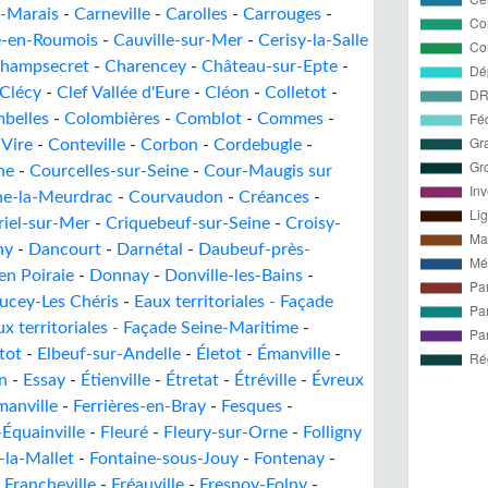
s-Marais
-
Carneville
-
Carolles
-
Carrouges
-
e-en-Roumois
-
Cauville-sur-Mer
-
Cerisy-la-Salle
hampsecret
-
Charencey
-
Château-sur-Epte
-
Clécy
-
Clef Vallée d'Eure
-
Cléon
-
Colletot
-
belles
-
Colombières
-
Comblot
-
Commes
-
Vire
-
Conteville
-
Corbon
-
Cordebugle
-
ne
-
Courcelles-sur-Seine
-
Cour-Maugis sur
e-la-Meurdrac
-
Courvaudon
-
Créances
-
riel-sur-Mer
-
Criquebeuf-sur-Seine
-
Croisy-
ny
-
Dancourt
-
Darnétal
-
Daubeuf-près-
n Poiraie
-
Donnay
-
Donville-les-Bains
-
ucey-Les Chéris
-
Eaux territoriales - Façade
ux territoriales - Façade Seine-Maritime
-
tot
-
Elbeuf-sur-Andelle
-
Életot
-
Émanville
-
n
-
Essay
-
Étienville
-
Étretat
-
Étréville
-
Évreux
manville
-
Ferrières-en-Bray
-
Fesques
-
-Équainville
-
Fleuré
-
Fleury-sur-Orne
-
Folligny
-la-Mallet
-
Fontaine-sous-Jouy
-
Fontenay
-
-
Francheville
-
Fréauville
-
Fresnoy-Folny
-