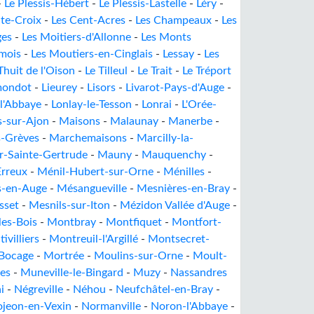
-
Le Plessis-Hébert
-
Le Plessis-Lastelle
-
Léry
-
te-Croix
-
Les Cent-Acres
-
Les Champeaux
-
Les
ges
-
Les Moitiers-d'Allonne
-
Les Monts
mois
-
Les Moutiers-en-Cinglais
-
Lessay
-
Les
Thuit de l'Oison
-
Le Tilleul
-
Le Trait
-
Le Tréport
mondot
-
Lieurey
-
Lisors
-
Livarot-Pays-d'Auge
-
-l'Abbaye
-
Lonlay-le-Tesson
-
Lonrai
-
L'Orée-
s-sur-Ajon
-
Maisons
-
Malaunay
-
Manerbe
-
s-Grèves
-
Marchemaisons
-
Marcilly-la-
r-Sainte-Gertrude
-
Mauny
-
Mauquenchy
-
Erreux
-
Ménil-Hubert-sur-Orne
-
Ménilles
-
s-en-Auge
-
Mésangueville
-
Mesnières-en-Bray
-
sset
-
Mesnils-sur-Iton
-
Mézidon Vallée d'Auge
-
es-Bois
-
Montbray
-
Montfiquet
-
Montfort-
ivilliers
-
Montreuil-l'Argillé
-
Montsecret-
Bocage
-
Mortrée
-
Moulins-sur-Orne
-
Moult-
es
-
Muneville-le-Bingard
-
Muzy
-
Nassandres
i
-
Négreville
-
Néhou
-
Neufchâtel-en-Bray
-
jeon-en-Vexin
-
Normanville
-
Noron-l'Abbaye
-