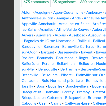
675
communes
35
organismes
380
observateu
Ablon
-
Acquigny
-
Agon-Coutainville
-
Ambenay
-
Amfreville-sur-Iton
-
Amigny
-
Andé
-
Anneville-Am
Appeville-Annebault
-
Arelaune-en-Seine
-
Arnières
les-Bains
-
Asnelles
-
Athis-Val de Rouvre
-
Aubervil
Auvers
-
Auvilliers
-
Auxais
-
Auzebosc
-
Auzouville
-
Bagnoles de l'Orne Normandie
-
Bailleul
-
Bailleul
Bardouville
-
Barenton
-
Barneville-Carteret
-
Barne
sur-Odon
-
Barquet
-
Basseneville
-
Bavent
-
Bayeu
Rosière
-
Beaumais
-
Beaumont-le-Roger
-
Beauvai
Belforêt-en-Perche
-
Bellavilliers
-
Bellou-en-Houl
sur-Mer
-
Bernouville
-
Bertreville
-
Bertreville-Sa
Besneville
-
Beuvillers
-
Bihorel
-
Blainville-sur-Orn
Guillaume
-
Bois-Normand-près-Lyre
-
Bonneville-
Tassilly
-
Boos
-
Bouafles
-
Bouchevilliers
-
Bouelles
Bracquetuit
-
Branville
-
Brécey
-
Brémoy
-
Brestot
Bricquebec-en-Cotentin
-
Bricqueville
-
Brionne
-
B
Cabourg
-
Caen
-
Cagny
-
Cailly-sur-Eure
-
Callenge