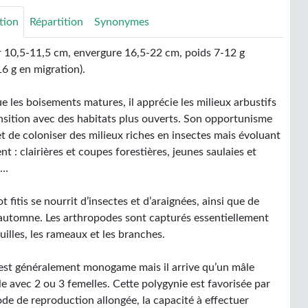
tion
Répartition
Synonymes
 10,5-11,5 cm, envergure 16,5-22 cm, poids 7-12 g
16 g en migration).
e les boisements matures, il apprécie les milieux arbustifs
ansition avec des habitats plus ouverts. Son opportunisme
t de coloniser des milieux riches en insectes mais évoluant
t : clairières et coupes forestières, jeunes saulaies et
s…
ot fitis se nourrit d’insectes et d’araignées, ainsi que de
l’automne. Les arthropodes sont capturés essentiellement
euilles, les rameaux et les branches.
 est généralement monogame mais il arrive qu’un mâle
e avec 2 ou 3 femelles. Cette polygynie est favorisée par
ode de reproduction allongée, la capacité à effectuer