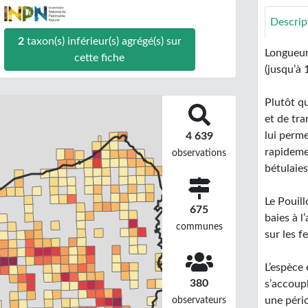
Descrip
2
taxon(s) inférieur(s) agrégé(s) sur
Longueur
cette fiche
(jusqu’à 
Plutôt qu
et de tr
lui perme
4 639
rapidemen
observations
bétulaie
Le Pouill
675
baies à 
communes
sur les f
L’espèce
380
s’accoupl
observateurs
une péri