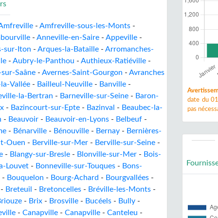
rs
Amfreville
-
Amfreville-sous-les-Monts
-
bourville
-
Anneville-en-Saire
-
Appeville
-
-sur-Iton
-
Arques-la-Bataille
-
Arromanches-
le
-
Aubry-le-Panthou
-
Authieux-Ratiéville
-
-sur-Saâne
-
Avernes-Saint-Gourgon
-
Avranches
-la-Vallée
-
Bailleul-Neuville
-
Banville
-
Avertissem
ville-la-Bertran
-
Barneville-sur-Seine
-
Baron-
date du 01
x
-
Bazincourt-sur-Epte
-
Bazinval
-
Beaubec-la-
pas nécessa
n
-
Beauvoir
-
Beauvoir-en-Lyons
-
Belbeuf
-
me
-
Bénarville
-
Bénouville
-
Bernay
-
Bernières-
int-Ouen
-
Berville-sur-Mer
-
Berville-sur-Seine
-
e
-
Blangy-sur-Bresle
-
Blonville-sur-Mer
-
Bois-
Fourniss
la-Louvet
-
Bonneville-sur-Touques
-
Bons-
-
Bouquelon
-
Bourg-Achard
-
Bourgvallées
-
-
Breteuil
-
Bretoncelles
-
Bréville-les-Monts
-
riouze
-
Brix
-
Brosville
-
Bucéels
-
Bully
-
ville
-
Canapville
-
Canapville
-
Canteleu
-