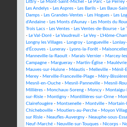
Littry
-
Le Mont-Saint-Michel
-
Le Parc
-
Le Perrey
Les Andelys
-
Les Aspres
-
Les Barils
-
Les Baux-Sain
Damps
-
Les Grandes-Ventes
-
Les Hogues
-
Les Lo
d'Andaine
-
Les Monts d'Aunay
-
Les Monts du Rou
Trois Lacs
-
Les Ventes
-
Les Ventes-de-Bourse
-
Le 
-
Le Val-Doré
-
Le Vaudreuil
-
Le Vey
-
L'Hôme-Cha
Longny les Villages
-
Longroy
-
Longueville
-
Lonlay
d'Écouves
-
Luneray
-
Lyons-la-Forêt
-
Maisoncelle
Manneville-la-Raoult
-
Marais-Vernier
-
Marcey-le
Campagne
-
Margueray
-
Martin-Église
-
Maulévrie
Mauves-sur-Huisne
-
Méautis
-
Melleville
-
Ménil-
Merey
-
Merville-Franceville-Plage
-
Méry-Bissière
Mesnil-en-Ouche
-
Mesnil-Panneville
-
Mesnil-Rou
Millières
-
Monchaux-Soreng
-
Moncy
-
Montaigu-l
sur-Risle
-
Montigny
-
Montillières-sur-Orne
-
Mont
Clairefougère
-
Montsenelle
-
Montville
-
Mortain-
Chicheboville
-
Moutiers-au-Perche
-
Moyon Villag
sur Risle
-
Neaufles-Auvergny
-
Neauphe-sous-Essa
Neuf-Marché
-
Neuville-sur-Touques
-
Nicorps
-
No