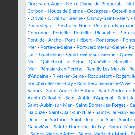
Norrey-en-Auge
-
Notre-Dame-de-Bliquetuit
-
Not
Corbon
-
Noues de Sienne
-
Occagnes
-
Octeville-
-
Orival
-
Orval sur Sienne
-
Osmoy-Saint-Valery
-
Pennedepie
-
Perche en Nocé
-
Percy-en-Normand
Couronne
-
Petiville
-
Petiville
-
Picauville
-
Pintervi
Pont-de-l'Arche
-
Pont-Hébert
-
Pontorson
-
Ponts
Mer
-
Porte-de-Seine
-
Port-Jérôme-sur-Seine
-
Po
Lac
-
Quettehou
-
Quettreville-sur-Sienne
-
Quevil
Mer
-
Quillebeuf-sur-Seine
-
Quinéville
-
Ranville
-
Mer
-
Rémalard en Perche
-
Remilly Les Marais
-
Re
d'Andaine
-
Rives-en-Seine
-
Rocquefort
-
Rogervill
Roncherolles-en-Bray
-
Roncherolles-sur-le-Vivier
Sahurs
-
Saint-André-de-Bohon
-
Saint-André-de-
Aubin-Celloville
-
Saint-Aubin-d'Appenai
-
Saint-A
Saint-Aubin-sur-Mer
-
Saint-Bômer-les-Forges
-
Sa
Halouze
-
Saint-Clair-sur-l'Elle
-
Saint-Clair-sur-le
Denis-sur-Sarthon
-
Saint-Denis-sur-Scie
-
Sainte-
Geneviève
-
Sainte-Honorine-du-Fay
-
Sainte-Marg
-
Sainte-Marie-d'Attez
-
Sainte-Marie-du-Mont
-
S