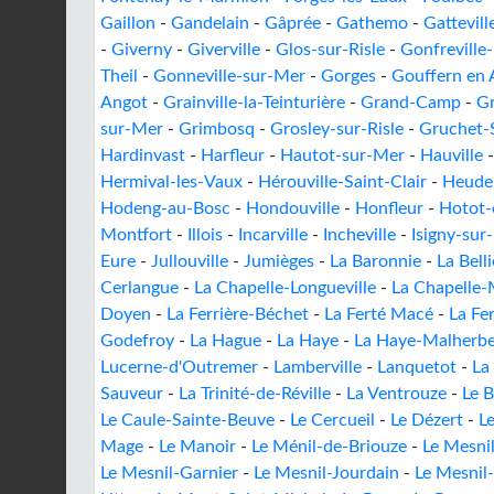
Gaillon
-
Gandelain
-
Gâprée
-
Gathemo
-
Gattevill
-
Giverny
-
Giverville
-
Glos-sur-Risle
-
Gonfreville-
Theil
-
Gonneville-sur-Mer
-
Gorges
-
Gouffern en 
Angot
-
Grainville-la-Teinturière
-
Grand-Camp
-
G
sur-Mer
-
Grimbosq
-
Grosley-sur-Risle
-
Gruchet-
Hardinvast
-
Harfleur
-
Hautot-sur-Mer
-
Hauville
Hermival-les-Vaux
-
Hérouville-Saint-Clair
-
Heudeb
Hodeng-au-Bosc
-
Hondouville
-
Honfleur
-
Hotot-
Montfort
-
Illois
-
Incarville
-
Incheville
-
Isigny-sur
Eure
-
Jullouville
-
Jumièges
-
La Baronnie
-
La Bell
Cerlangue
-
La Chapelle-Longueville
-
La Chapelle-
Doyen
-
La Ferrière-Béchet
-
La Ferté Macé
-
La Fe
Godefroy
-
La Hague
-
La Haye
-
La Haye-Malherb
Lucerne-d'Outremer
-
Lamberville
-
Lanquetot
-
La
Sauveur
-
La Trinité-de-Réville
-
La Ventrouze
-
Le B
Le Caule-Sainte-Beuve
-
Le Cercueil
-
Le Dézert
-
Le
Mage
-
Le Manoir
-
Le Ménil-de-Briouze
-
Le Mesni
Le Mesnil-Garnier
-
Le Mesnil-Jourdain
-
Le Mesnil