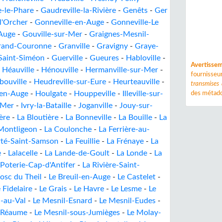
e-le-Phare
-
Gaudreville-la-Rivière
-
Genêts
-
Ger
l'Orcher
-
Gonneville-en-Auge
-
Gonneville-Le
Auge
-
Gouville-sur-Mer
-
Graignes-Mesnil-
rand-Couronne
-
Granville
-
Gravigny
-
Graye-
Saint-Siméon
-
Guerville
-
Gueures
-
Habloville
-
Avertisse
-
Héauville
-
Hénouville
-
Hermanville-sur-Mer
-
fournisse
ouville
-
Heudreville-sur-Eure
-
Heurteauville
-
transmises
en-Auge
-
Houlgate
-
Houppeville
-
Illeville-sur-
des métado
-Mer
-
Ivry-la-Bataille
-
Joganville
-
Jouy-sur-
ière
-
La Bloutière
-
La Bonneville
-
La Bouille
-
La
Montligeon
-
La Coulonche
-
La Ferrière-au-
rté-Saint-Samson
-
La Feuillie
-
La Frénaye
-
La
e
-
Lalacelle
-
La Lande-de-Goult
-
La Londe
-
La
 Poterie-Cap-d'Antifer
-
La Rivière-Saint-
osc du Theil
-
Le Breuil-en-Auge
-
Le Castelet
-
 Fidelaire
-
Le Grais
-
Le Havre
-
Le Lesme
-
Le
l-au-Val
-
Le Mesnil-Esnard
-
Le Mesnil-Eudes
-
-Réaume
-
Le Mesnil-sous-Jumièges
-
Le Molay-