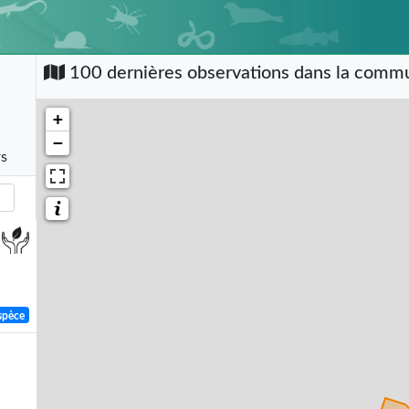
100 dernières observations dans la com
+
−
rs
spèce