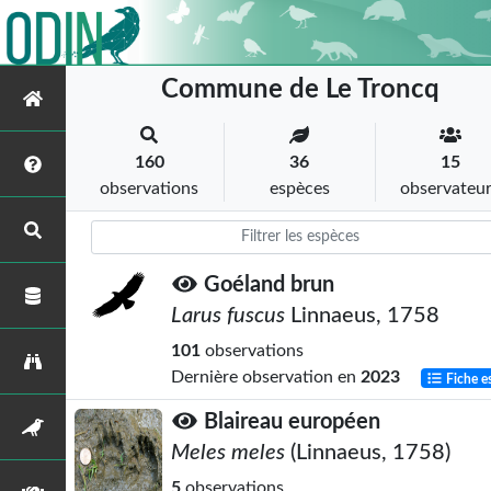
Commune de Le Troncq
160
36
15
observations
espèces
observateu
Goéland brun
Larus fuscus
Linnaeus, 1758
101
observations
Dernière observation en
2023
Fiche e
Blaireau européen
Meles meles
(Linnaeus, 1758)
5
observations