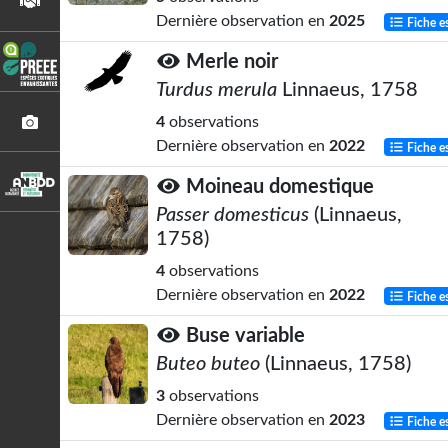
Dernière observation en
2025
Fiche e
Merle noir
Turdus merula
Linnaeus, 1758
4
observations
Dernière observation en
2022
Fiche e
Moineau domestique
Passer domesticus
(Linnaeus,
1758)
4
observations
Dernière observation en
2022
Fiche e
Buse variable
Buteo buteo
(Linnaeus, 1758)
3
observations
Dernière observation en
2023
Fiche e