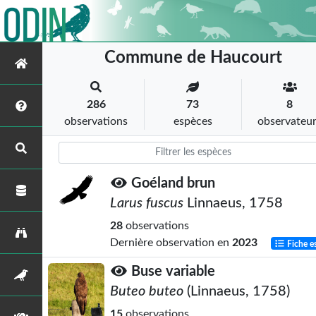
Commune de Haucourt
286
73
8
observations
espèces
observateu
Goéland brun
Larus fuscus
Linnaeus, 1758
28
observations
Dernière observation en
2023
Fiche e
Buse variable
Buteo buteo
(Linnaeus, 1758)
15
observations