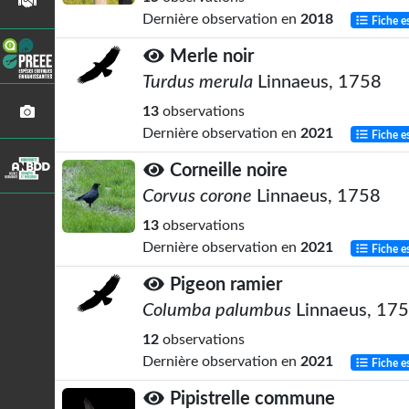
Dernière observation en
2018
Fiche e
Merle noir
Turdus merula
Linnaeus, 1758
13
observations
Dernière observation en
2021
Fiche e
Corneille noire
Corvus corone
Linnaeus, 1758
13
observations
Dernière observation en
2021
Fiche e
Pigeon ramier
Columba palumbus
Linnaeus, 17
12
observations
Dernière observation en
2021
Fiche e
Pipistrelle commune