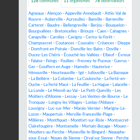
128
communes
11
organismes
78
observateurs
Agneaux
-
Alençon
-
Appeville-Annebault
-
Athis-Val de
Rouvre
-
Auberville
-
Aurseulles
-
Banville
-
Barneville-
Carteret
-
Baudre
-
Bellengreville
-
Berjou
-
Bouquelon
-
Bourgvallées
-
Bretoncelles
-
Briouze
-
Caen
-
Cahagnes
-
Canapville
-
Carolles
-
Cavigny
-
Cerisy-la-Forêt
-
Champsecret
-
Coutances
-
Couvains
-
Créances
-
Dieppe
-
Domfront en Poiraie
-
Donville-les-Bains
-
Doville
-
Ducey-Les Chéris
-
Écouché-les-Vallées
-
Elbeuf
-
Évreux
-
Falaise
-
Feings
-
Foulbec
-
Fresney-le-Puceux
-
Gavrus
-
Ger
-
Gouffern en Auge
-
Hamelin
-
Hauterive
-
Hénouville
-
Heurteauville
-
Igé
-
Jullouville
-
La Bazoque
-
La Bellière
-
La Colombe
-
La Coulonche
-
La Ferté-en-
Ouche
-
La Ferté Macé
-
La Feuillie
-
La Hague
-
Lalacelle
-
La Londe
-
Le Mesnil-au-Val
-
Le Petit-Quevilly
-
Les
Moitiers-d'Allonne
-
Lessay
-
Les Ventes-de-Bourse
-
Le
Tronquay
-
Longny les Villages
-
Lonlay-l'Abbaye
-
Louvigny
-
Luc-sur-Mer
-
Marais-Vernier
-
Marigny-Le-
Lozon
-
Maupertuis
-
Merville-Franceville-Plage
-
Millières
-
Montfiquet
-
Montfort-sur-Risle
-
Montsecret-
Clairefougère
-
Montsenelle
-
Mortain-Bocage
-
Mouen
-
Moutiers-au-Perche
-
Muneville-le-Bingard
-
Neauphe-
sous-Essai
-
Noues de Sienne
-
Orval sur Sienne
-
Perche