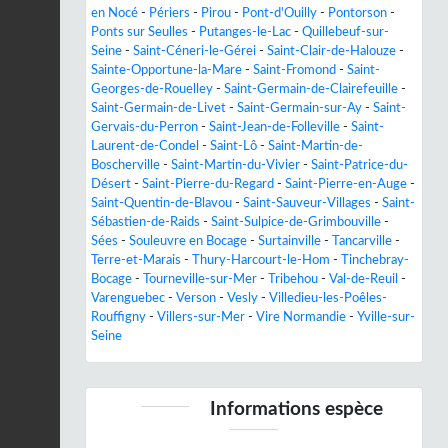
en Nocé
-
Périers
-
Pirou
-
Pont-d'Ouilly
-
Pontorson
-
Ponts sur Seulles
-
Putanges-le-Lac
-
Quillebeuf-sur-
Seine
-
Saint-Céneri-le-Gérei
-
Saint-Clair-de-Halouze
-
Sainte-Opportune-la-Mare
-
Saint-Fromond
-
Saint-
Georges-de-Rouelley
-
Saint-Germain-de-Clairefeuille
-
Saint-Germain-de-Livet
-
Saint-Germain-sur-Ay
-
Saint-
Gervais-du-Perron
-
Saint-Jean-de-Folleville
-
Saint-
Laurent-de-Condel
-
Saint-Lô
-
Saint-Martin-de-
Boscherville
-
Saint-Martin-du-Vivier
-
Saint-Patrice-du-
Désert
-
Saint-Pierre-du-Regard
-
Saint-Pierre-en-Auge
-
Saint-Quentin-de-Blavou
-
Saint-Sauveur-Villages
-
Saint-
Sébastien-de-Raids
-
Saint-Sulpice-de-Grimbouville
-
Sées
-
Souleuvre en Bocage
-
Surtainville
-
Tancarville
-
Terre-et-Marais
-
Thury-Harcourt-le-Hom
-
Tinchebray-
Bocage
-
Tourneville-sur-Mer
-
Tribehou
-
Val-de-Reuil
-
Varenguebec
-
Verson
-
Vesly
-
Villedieu-les-Poêles-
Rouffigny
-
Villers-sur-Mer
-
Vire Normandie
-
Yville-sur-
Seine
Informations espèce