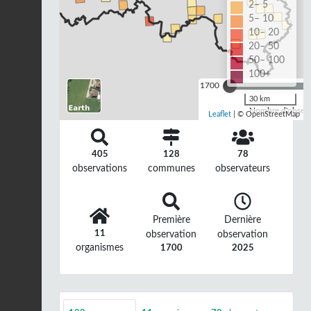
2– 5
5– 10
10– 20
20– 50
50– 100
100+
1700
30 km
Nombre d'observa
Leaflet
| © OpenStreetMap
405
128
78
observations
communes
observateurs
Première
Dernière
11
observation
observation
organismes
1700
2025