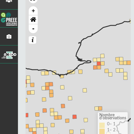
+
-
Nombre
d'observations
0– 1
1– 2