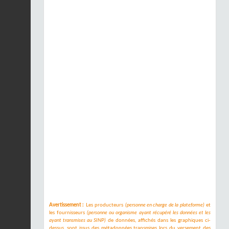
Avertissement :
Les producteurs
(personne en charge de la plateforme)
et
les fournisseurs
(personne ou organisme ayant récupéré les données et les
ayant transmises au SINP)
de données, affichés dans les graphiques ci-
dessus, sont issus des métadonnées transmises lors du versement des