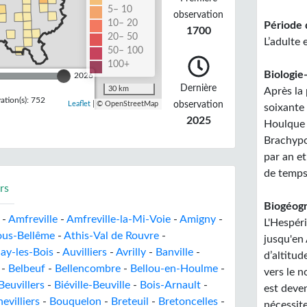
5– 10
observation
10– 20
Période 
1700
20– 50
L’adulte 
50– 100
100+
Biologie-
2026
Dernière
30 km
Après la
tion(s): 752
observation
Leaflet
| © OpenStreetMap
soixante 
2025
Houlque 
Brachypo
par an et
de temps
rs
Biogéogr
-
Amfreville
-
Amfreville-la-Mi-Voie
-
Amigny
-
L'Hespér
ous-Bellême
-
Athis-Val de Rouvre
-
jusqu'en 
ay-les-Bois
-
Auvilliers
-
Avrilly
-
Banville
-
d’altitu
-
Belbeuf
-
Bellencombre
-
Bellou-en-Houlme
-
vers le n
Beuvillers
-
Biéville-Beuville
-
Bois-Arnault
-
est deven
evilliers
-
Bouquelon
-
Breteuil
-
Bretoncelles
-
nécessite