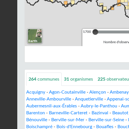
1700
Nombre d'observa
264
communes
31
organismes
225
observateu
Acquigny
-
Agon-Coutainville
-
Alençon
-
Ambenay
Anneville-Ambourville
-
Anquetierville
-
Appenai-s
Aubermesnil-aux-Érables
-
Aubry-le-Panthou
-
Aun
Barenton
-
Barneville-Carteret
-
Bazinval
-
Beautot
Bénouville
-
Berville-sur-Mer
-
Berville-sur-Seine
-
Boischampré
-
Bois-d'Ennebourg
-
Bouafles
-
Bouch