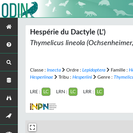
Hespérie du Dactyle (L')
Thymelicus lineola
(Ochsenheimer,
Classe :
Insecta
Ordre :
Lepidoptera
Famille :
H
Hesperiinae
Tribu :
Hesperiini
Genre :
Thymelic
LRE :
LC
LRN :
LC
LRR :
LC