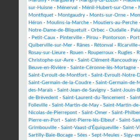
Mardilly
-
Margueray
-
Marigny-Le-Lozon
-
Maulévr
sur-Huisne
-
Ménerval
-
Ménil-Hubert-sur-Orne
-
Montfiquet
-
Montgaudry
-
Monts-sur-Orne
-
Mont
Héron
-
Moulins-la-Marche
-
Moutiers-au-Perche
Notre-Dame-de-Bliquetuit
-
Orbec
-
Oudalle
-
Palu
-
Petit-Caux
-
Pinterville
-
Pirou
-
Pontorson
-
Port
Quiberville-sur-Mer
-
Rânes
-
Rétonval
-
Ricarville
Rosay-sur-Lieure
-
Rouen
-
Rouperroux
-
Rugles
-
R
Christophe-sur-Avre
-
Saint-Clément-Rancoudray
Beuve-en-Rivière
-
Sainte-Céronne-lès-Mortagne
Saint-Evroult-de-Montfort
-
Saint-Evroult-Notre-
Saint-Germain-de-la-Coudre
-
Saint-Germain-de-M
des-Marais
-
Saint-Jean-de-Savigny
-
Saint-Jouin-
de-Brèvedent
-
Saint-Laurent-du-Tencement
-
Sain
Folleville
-
Saint-Martin-de-May
-
Saint-Martin-de-
Nicolas-de-Pierrepont
-
Saint-Omer
-
Saint-Philbe
Pierre-en-Port
-
Saint-Pierre-lès-Elbeuf
-
Saint-Sa
Grimbouville
-
Saint-Vaast-d'Équiqueville
-
Saint-V
Sartilly-Baie-Bocage
-
Sées
-
Sept-Meules
-
Sigy-e