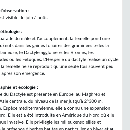
d’observation :
est visible de juin à août.
éthologie :
 parade du mâle et l'accouplement, la femelle pond une
d’œufs dans les gaines foliaires des graminées telles la
laineuse, le Dactyle aggloméré, les Bromes, les
des ou les Fétuques. L'Hespérie du dactyle réalise un cycle
 la femelle ne se reproduit qu'une seule fois souvent peu
 après son émergence.
aphie et écologie :
ie du Dactyle est présente en Europe, au Maghreb et
Asie centrale. du niveau de la mer jusqu’à 2°300 m.
de. Espèce méditerranéenne, elle a connu une expansion
ord. Elle est a été introduite en Amérique du Nord où elle
ue invasive. Elle privilégie les milieuxensoleillés et
 la présence d'herbes hautes en particulier en hiver et au