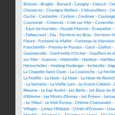
Briouze
-
Broglie
-
Bursard
-
Cavigny
-
Ceaucé
-
Cer
Charencey
-
Chavigny-Bailleul
-
Chéronvilliers
-
Cle
Ouche
-
Conteville
-
Corbon
-
Coulimer
-
Coulonge
Courtomer
-
Créances
-
Criel-sur-Mer
-
Cuverville
-
Eaux territoriales - Façade Manche
-
Écaquelon
-
-
Fallencourt
-
Fay
-
Ferrières-en-Bray
-
Ferrières-
Fleuré
-
Fontaine-la-Mallet
-
Fontenay-le-Marmion
Francheville
-
Fresney-le-Puceux
-
Gacé
-
Gaillon
-
Gommerville
-
Gonfreville-l'Orcher
-
Gouffern en 
sur-Mer
-
Gueures
-
Habloville
-
Hambye
-
Harfleu
Héronchelles
-
Hodeng-Hodenger
-
Incheville
-
Isi
La Chapelle-Saint-Ouen
-
La Coulonche
-
La Ferriè
La Feuillie
-
La Haye
-
La Haye
-
La Haye-de-Routot
-
La Vacherie
-
La Vieille-Lyre
-
Le Grand-Celland
-
Réaume
-
Le Sap-André
-
Les Barils
-
Les Baux-de-B
d'Allonne
-
Les Monts d'Aunay
-
Les Préaux
-
Lessa
-
Le Tilleul
-
Le Vieil-Évreux
-
L'Hôme-Chamondot
-
Villages
-
Lonlay-l'Abbaye
-
L'Orée-d'Écouves
-
Louv