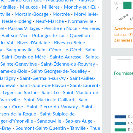
ier-Sainte-Gertrude
-
Mauquenchy
-
Mauves-
Ménilles
-
Mieuxcé
-
Millières
-
Monchy-sur-Eu
-
ville
-
Mortain-Bocage
-
Mortrée
-
Morville-le-
-
Nesle-Hodeng
-
Neuf-Marché
-
Normanville
-
el
-
Passais Villages
-
Perche en Nocé
-
Perrières
Avertissem
date du 01
-Bail-sur-Mer
-
Putanges-le-Lac
-
Quevillon
-
pas nécessa
-du-Val
-
Rives d'Andaine
-
Rives-en-Seine
-
y
-
Sacquenville
-
Saint-Céneri-le-Gérei
-
Saint-
-
Saint-Denis-de-Méré
-
Sainte-Adresse
-
Sainte-
-
Sainte-Geneviève
-
Saint-Étienne-du-Rouvray
-
Dame-du-Bois
-
Saint-Georges-de-Rouelley
-
Fourniss
artigny
-
Saint-Germain-sur-Ay
-
Saint-Gilles-
Bruneval
-
Saint-Jouin-de-Blavou
-
Saint-Laurent-
t-Léger-sur-Sarthe
-
Saint-Lô
-
Saint-Maclou-de-
Varreville
-
Saint-Martin-le-Gaillard
-
Saint-
rt-sur-Orne
-
Saint-Pierre-du-Vauvray
-
Saint-
mson-de-la-Roque
-
Saint-Sulpice-de-
igor-d'Ymonville
-
Sandouville
-
Sap-en-Auge
-
n-Bray
-
Soumont-Saint-Quentin
-
Tanville
-
Thue