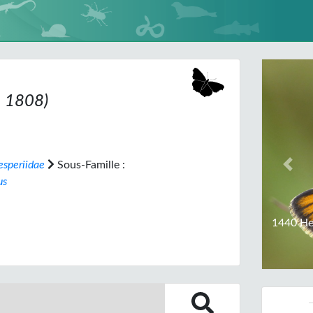
 1808)
esperiidae
Sous-Famille :
Prev
us
1440 He