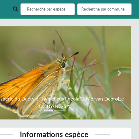
ious
Next
sperie du Dactyle Thymelicus lineola © Morvan Debroize -
CC BY-NC-SA
Informations espèce