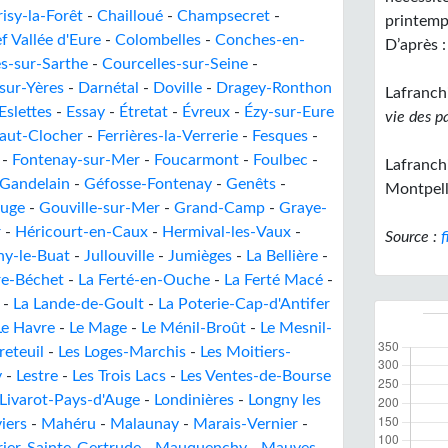
isy-la-Forêt
-
Chailloué
-
Champsecret
-
printemp
f Vallée d'Eure
-
Colombelles
-
Conches-en-
D’après :
s-sur-Sarthe
-
Courcelles-sur-Seine
-
-sur-Yères
-
Darnétal
-
Doville
-
Dragey-Ronthon
Lafranchi
Eslettes
-
Essay
-
Étretat
-
Évreux
-
Ézy-sur-Eure
vie des p
Haut-Clocher
-
Ferrières-la-Verrerie
-
Fesques
-
-
Fontenay-sur-Mer
-
Foucarmont
-
Foulbec
-
Lafranchi
Gandelain
-
Géfosse-Fontenay
-
Genêts
-
Montpell
Auge
-
Gouville-sur-Mer
-
Grand-Camp
-
Graye-
r
-
Héricourt-en-Caux
-
Hermival-les-Vaux
-
Source :
f
gny-le-Buat
-
Jullouville
-
Jumièges
-
La Bellière
-
re-Béchet
-
La Ferté-en-Ouche
-
La Ferté Macé
-
-
La Lande-de-Goult
-
La Poterie-Cap-d'Antifer
Le Havre
-
Le Mage
-
Le Ménil-Broût
-
Le Mesnil-
reteuil
-
Les Loges-Marchis
-
Les Moitiers-
y
-
Lestre
-
Les Trois Lacs
-
Les Ventes-de-Bourse
Livarot-Pays-d'Auge
-
Londinières
-
Longny les
iers
-
Mahéru
-
Malaunay
-
Marais-Vernier
-