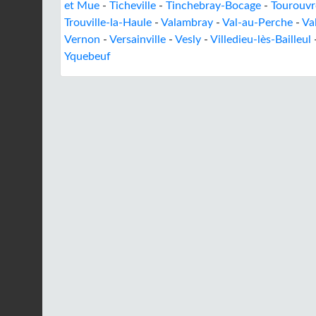
et Mue
-
Ticheville
-
Tinchebray-Bocage
-
Tourouvr
Trouville-la-Haule
-
Valambray
-
Val-au-Perche
-
Va
Vernon
-
Versainville
-
Vesly
-
Villedieu-lès-Bailleul
Yquebeuf