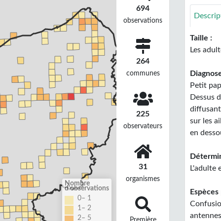
694
Descrip
observations
Taille :
Les adul
264
communes
Diagnose
Petit pa
Dessus d
diffusant
225
sur les a
observateurs
en desso
Détermin
31
L'adulte 
organismes
Nombre
d'observations
Espèces 
0– 1
Confusio
1– 2
antennes
2– 5
Première