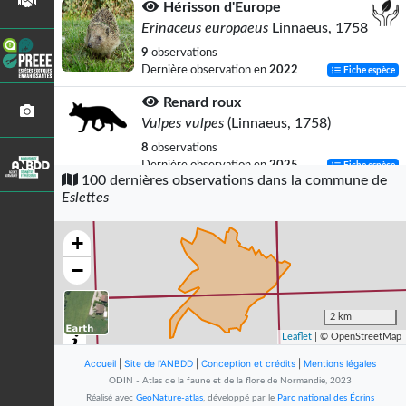
Hérisson d'Europe
Erinaceus europaeus
Linnaeus, 1758
9
observations
Dernière observation en
2022
Fiche espèce
Renard roux
Vulpes vulpes
(Linnaeus, 1758)
8
observations
Dernière observation en
2025
Fiche espèce
100 dernières observations dans la commune de
Eslettes
Buse variable
Buteo buteo
(Linnaeus, 1758)
+
7
observations
Dernière observation en
2021
Fiche espèce
−
Triton palmé (Le)
Lissotriton helveticus
2 km
(Razoumowsky, 1789)
Leaflet
| © OpenStreetMap
7
observations
Accueil
|
Site de l'ANBDD
|
Conception et crédits
|
Mentions légales
Dernière observation en
2002
Fiche espèce
ODIN - Atlas de la faune et de la flore de Normandie, 2023
Réalisé avec
GeoNature-atlas
, développé par le
Parc national des Écrins
Faucon crécerelle