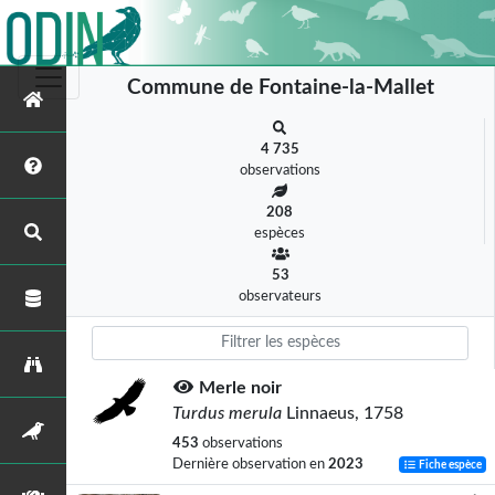
Commune de Fontaine-la-Mallet
4 735
observations
208
espèces
53
observateurs
Merle noir
Turdus merula
Linnaeus, 1758
453
observations
Dernière observation en
2023
Fiche espèce