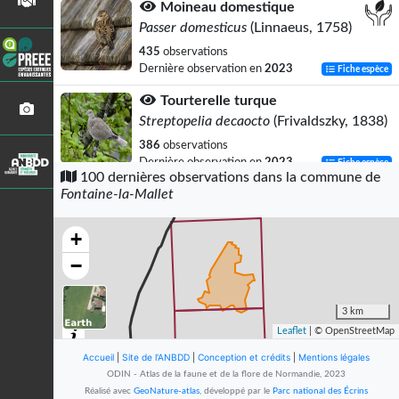
Moineau domestique
Passer domesticus
(Linnaeus, 1758)
435
observations
Dernière observation en
2023
Fiche espèce
Tourterelle turque
Streptopelia decaocto
(Frivaldszky, 1838)
386
observations
Dernière observation en
2023
Fiche espèce
100 dernières observations dans la commune de
Fontaine-la-Mallet
Accenteur mouchet
Prunella modularis
(Linnaeus, 1758)
+
362
observations
Dernière observation en
2023
Fiche espèce
−
Rougegorge familier
Erithacus rubecula
(Linnaeus, 1758)
3 km
Leaflet
| © OpenStreetMap
332
observations
Dernière observation en
2023
Fiche espèce
Accueil
|
Site de l'ANBDD
|
Conception et crédits
|
Mentions légales
ODIN - Atlas de la faune et de la flore de Normandie, 2023
Mésange charbonnière
Réalisé avec
GeoNature-atlas
, développé par le
Parc national des Écrins