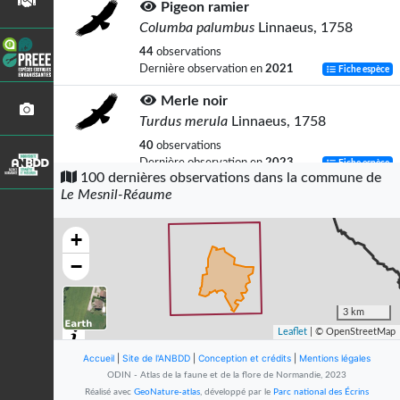
Pigeon ramier
Columba palumbus
Linnaeus, 1758
44
observations
Dernière observation en
2021
Fiche espèce
Merle noir
Turdus merula
Linnaeus, 1758
40
observations
Dernière observation en
2023
Fiche espèce
100 dernières observations dans la commune de
Le Mesnil-Réaume
Corneille noire
Corvus corone
Linnaeus, 1758
+
37
observations
Dernière observation en
2023
Fiche espèce
−
Pinson des arbres
Fringilla coelebs
Linnaeus, 1758
3 km
Leaflet
| © OpenStreetMap
35
observations
Dernière observation en
2022
Fiche espèce
Accueil
|
Site de l'ANBDD
|
Conception et crédits
|
Mentions légales
ODIN - Atlas de la faune et de la flore de Normandie, 2023
Fauvette à tête noire
Réalisé avec
GeoNature-atlas
, développé par le
Parc national des Écrins