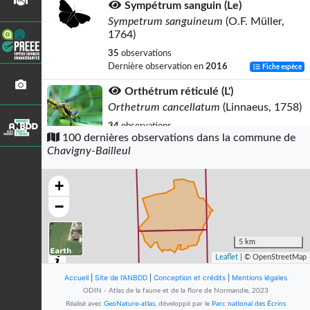
Sympétrum sanguin (Le)
Sympetrum sanguineum
(O.F. Müller,
1764)
35
observations
Dernière observation en
2016
Fiche espèce
Orthétrum réticulé (L')
Orthetrum cancellatum
(Linnaeus, 1758)
34
observations
100 dernières observations dans la commune de
Dernière observation en
2022
Fiche espèce
Chavigny-Bailleul
Agrion porte-coupe
Enallagma cyathigerum
(Charpentier,
+
1840)
−
29
observations
Dernière observation en
2016
Fiche espèce
5 km
Anax empereur (L')
Leaflet
| © OpenStreetMap
Anax imperator
Leach, 1815
Accueil
|
Site de l'ANBDD
|
Conception et crédits
|
Mentions légales
24
observations
ODIN - Atlas de la faune et de la flore de Normandie, 2023
Dernière observation en
2016
Fiche espèce
Réalisé avec
GeoNature-atlas
, développé par le
Parc national des Écrins