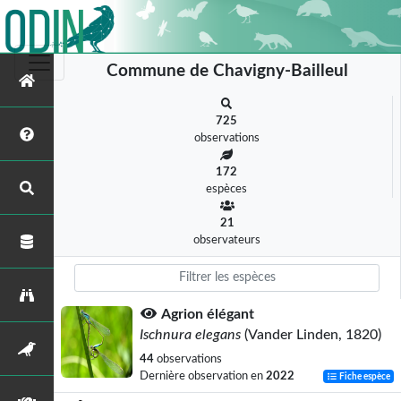
Commune de Chavigny-Bailleul
725
observations
172
espèces
21
observateurs
Agrion élégant
Ischnura elegans
(Vander Linden, 1820)
44
observations
Dernière observation en
2022
Fiche espèce