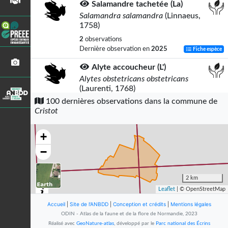
Salamandre tachetée (La)
Salamandra salamandra
(Linnaeus,
1758)
2
observations
Dernière observation en
2025
Fiche espèce
Alyte accoucheur (L')
Alytes obstetricans obstetricans
(Laurenti, 1768)
100 dernières observations dans la commune de
2
observations
Cristot
Dernière observation en
2000
Fiche espèce
Crapaud commun (Le)
+
Bufo bufo
(Linnaeus, 1758)
−
2
observations
Dernière observation en
2000
Fiche espèce
2 km
Alouette des champs
Leaflet
| © OpenStreetMap
Alauda arvensis
Linnaeus, 1758
Accueil
|
Site de l'ANBDD
|
Conception et crédits
|
Mentions légales
2
observations
ODIN - Atlas de la faune et de la flore de Normandie, 2023
Dernière observation en
2023
Fiche espèce
Réalisé avec
GeoNature-atlas
, développé par le
Parc national des Écrins