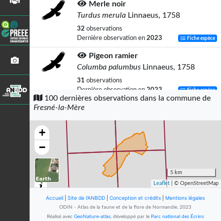
Merle noir
Turdus merula
Linnaeus, 1758
32
observations
Dernière observation en
2023
Fiche espèce
Pigeon ramier
Columba palumbus
Linnaeus, 1758
31
observations
Dernière observation en
2023
Fiche espèce
100 dernières observations dans la commune de
Fresné-la-Mère
Alouette des champs
Alauda arvensis
Linnaeus, 1758
+
31
observations
Dernière observation en
2023
Fiche espèce
−
Grive musicienne
Turdus philomelos
C.L. Brehm, 1831
5 km
Leaflet
| © OpenStreetMap
30
observations
Dernière observation en
2012
Fiche espèce
Accueil
|
Site de l'ANBDD
|
Conception et crédits
|
Mentions légales
ODIN - Atlas de la faune et de la flore de Normandie, 2023
Grive draine
Réalisé avec
GeoNature-atlas
, développé par le
Parc national des Écrins