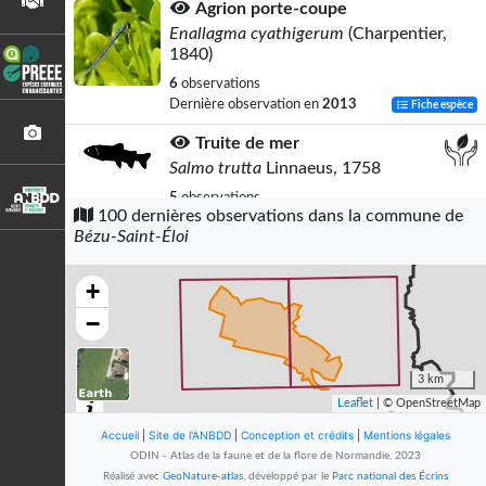
Agrion porte-coupe
Enallagma cyathigerum
(Charpentier,
1840)
6
observations
Dernière observation en
2013
Fiche espèce
Truite de mer
Salmo trutta
Linnaeus, 1758
5
observations
100 dernières observations dans la commune de
Dernière observation en
2008
Fiche espèce
Bézu-Saint-Éloi
Gamma (Le)
Polygonia c-album
(Linnaeus, 1758)
+
4
observations
−
Dernière observation en
2009
Fiche espèce
Agrion jouvencelle
3 km
Coenagrion puella
(Linnaeus, 1758)
Leaflet
| © OpenStreetMap
4
observations
Accueil
|
Site de l'ANBDD
|
Conception et crédits
|
Mentions légales
Dernière observation en
2013
Fiche espèce
ODIN - Atlas de la faune et de la flore de Normandie, 2023
Réalisé avec
GeoNature-atlas
, développé par le
Parc national des Écrins
Gomphe joli (Le)