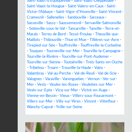
Saint-Vaast-d'Équiqueville
-
Saint-Vaast-Dieppedalle
-
Saint-Vaast-la-Hougue
-
Saint-Valery-en-Caux
-
Saint-
Victor-l'Abbaye
-
Saint-Vigor-d'Ymonville
-
Saint-Vincent-
Cramesnil
-
Sallenelles
-
Sandouville
-
Sarceaux
-
Sasseville
-
Sassy
-
Saussemesnil
-
Servaville-Salmonville
-
Sotteville-sous-le-Val
-
Tancarville
-
Tanville
-
Terre-et-
Marais
-
Terres de Bord
-
Tessé-Froulay
-
Theuville-aux-
Maillots
-
Thibouville
-
Thue et Mue
-
Tillières-sur-Avre
-
Tirepied-sur-Sée
-
Touffréville
-
Touffreville-la-Corbeline
-
Touques
-
Tourneville-sur-Mer
-
Tourville-la-Campagne
-
Tourville-la-Rivière
-
Tourville-sur-Pont-Audemer
-
Tourville-sur-Sienne
-
Toutainville
-
Treis-Sants-en-Ouche
-
Tribehou
-
Troarn
-
Trouville-la-Haule
-
Vains
-
Valambray
-
Val-au-Perche
-
Val-de-Reuil
-
Val-de-Scie
-
Valognes
-
Varaville
-
Varenguebec
-
Vernon
-
Ver-sur-
Mer
-
Vesly
-
Veules-les-Roses
-
Veulettes-sur-Mer
-
Vexin-sur-Epte
-
Vicq-sur-Mer
-
Victot-en-Auge
-
Vienne-en-Bessin
-
Vieux
-
Villers-sous-Foucarmont
-
Villers-sur-Mer
-
Villy-sur-Yères
-
Vimont
-
Vittefleur
-
Wanchy-Capval
-
Yville-sur-Seine