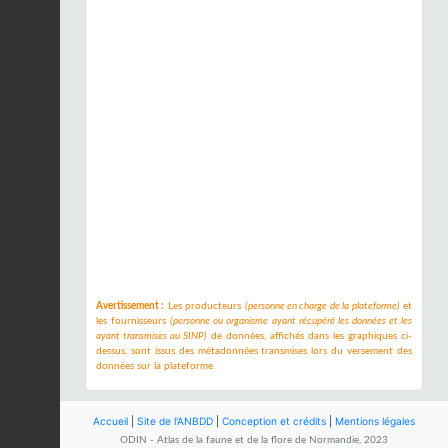
Avertissement :
Les producteurs
(personne en charge de la plateforme)
et
les fournisseurs
(personne ou organisme ayant récupéré les données et les
ayant transmises au SINP)
de données, affichés dans les graphiques ci-
dessus, sont issus des métadonnées transmises lors du versement des
données sur la plateforme.
Accueil
|
Site de l'ANBDD
|
Conception et crédits
|
Mentions légales
ODIN - Atlas de la faune et de la flore de Normandie, 2023