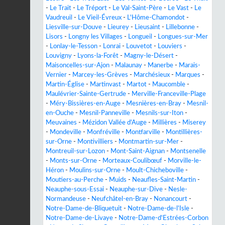
-
Le Trait
-
Le Tréport
-
Le Val-Saint-Père
-
Le Vast
-
Le
Vaudreuil
-
Le Vieil-Évreux
-
L'Hôme-Chamondot
-
Liesville-sur-Douve
-
Lieurey
-
Lieusaint
-
Lillebonne
-
Lisors
-
Longny les Villages
-
Longueil
-
Longues-sur-Mer
-
Lonlay-le-Tesson
-
Lonrai
-
Louvetot
-
Louviers
-
Louvigny
-
Lyons-la-Forêt
-
Magny-le-Désert
-
Maisoncelles-sur-Ajon
-
Malaunay
-
Manerbe
-
Marais-
Vernier
-
Marcey-les-Grèves
-
Marchésieux
-
Marques
-
Martin-Église
-
Martinvast
-
Martot
-
Maucomble
-
Maulévrier-Sainte-Gertrude
-
Merville-Franceville-Plage
-
Méry-Bissières-en-Auge
-
Mesnières-en-Bray
-
Mesnil-
en-Ouche
-
Mesnil-Panneville
-
Mesnils-sur-Iton
-
Meuvaines
-
Mézidon Vallée d'Auge
-
Millières
-
Miserey
-
Mondeville
-
Monfréville
-
Montfarville
-
Montillières-
sur-Orne
-
Montivilliers
-
Montmartin-sur-Mer
-
Montreuil-sur-Lozon
-
Mont-Saint-Aignan
-
Montsenelle
-
Monts-sur-Orne
-
Morteaux-Coulibœuf
-
Morville-le-
Héron
-
Moulins-sur-Orne
-
Moult-Chicheboville
-
Moutiers-au-Perche
-
Muids
-
Neaufles-Saint-Martin
-
Neauphe-sous-Essai
-
Neauphe-sur-Dive
-
Nesle-
Normandeuse
-
Neufchâtel-en-Bray
-
Nonancourt
-
Notre-Dame-de-Bliquetuit
-
Notre-Dame-de-l'Isle
-
Notre-Dame-de-Livaye
-
Notre-Dame-d'Estrées-Corbon