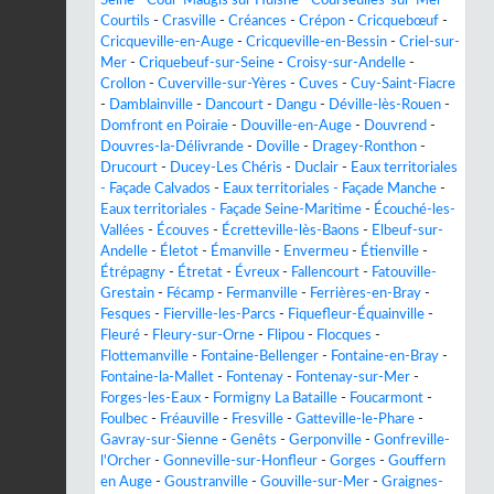
Courtils
-
Crasville
-
Créances
-
Crépon
-
Cricquebœuf
-
Cricqueville-en-Auge
-
Cricqueville-en-Bessin
-
Criel-sur-
Mer
-
Criquebeuf-sur-Seine
-
Croisy-sur-Andelle
-
Crollon
-
Cuverville-sur-Yères
-
Cuves
-
Cuy-Saint-Fiacre
-
Damblainville
-
Dancourt
-
Dangu
-
Déville-lès-Rouen
-
Domfront en Poiraie
-
Douville-en-Auge
-
Douvrend
-
Douvres-la-Délivrande
-
Doville
-
Dragey-Ronthon
-
Drucourt
-
Ducey-Les Chéris
-
Duclair
-
Eaux territoriales
- Façade Calvados
-
Eaux territoriales - Façade Manche
-
Eaux territoriales - Façade Seine-Maritime
-
Écouché-les-
Vallées
-
Écouves
-
Écretteville-lès-Baons
-
Elbeuf-sur-
Andelle
-
Életot
-
Émanville
-
Envermeu
-
Étienville
-
Étrépagny
-
Étretat
-
Évreux
-
Fallencourt
-
Fatouville-
Grestain
-
Fécamp
-
Fermanville
-
Ferrières-en-Bray
-
Fesques
-
Fierville-les-Parcs
-
Fiquefleur-Équainville
-
Fleuré
-
Fleury-sur-Orne
-
Flipou
-
Flocques
-
Flottemanville
-
Fontaine-Bellenger
-
Fontaine-en-Bray
-
Fontaine-la-Mallet
-
Fontenay
-
Fontenay-sur-Mer
-
Forges-les-Eaux
-
Formigny La Bataille
-
Foucarmont
-
Foulbec
-
Fréauville
-
Fresville
-
Gatteville-le-Phare
-
Gavray-sur-Sienne
-
Genêts
-
Gerponville
-
Gonfreville-
l'Orcher
-
Gonneville-sur-Honfleur
-
Gorges
-
Gouffern
en Auge
-
Goustranville
-
Gouville-sur-Mer
-
Graignes-