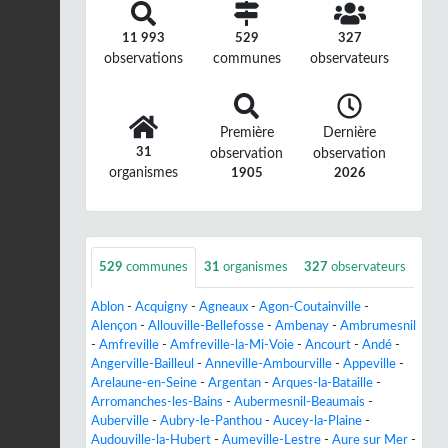
11 993
529
327
observations
communes
observateurs
Première
Dernière
31
observation
observation
organismes
1905
2026
529
communes
31
organismes
327
observateurs
Ablon
-
Acquigny
-
Agneaux
-
Agon-Coutainville
-
Alençon
-
Allouville-Bellefosse
-
Ambenay
-
Ambrumesnil
-
Amfreville
-
Amfreville-la-Mi-Voie
-
Ancourt
-
Andé
-
Angerville-Bailleul
-
Anneville-Ambourville
-
Appeville
-
Arelaune-en-Seine
-
Argentan
-
Arques-la-Bataille
-
Arromanches-les-Bains
-
Aubermesnil-Beaumais
-
Auberville
-
Aubry-le-Panthou
-
Aucey-la-Plaine
-
Audouville-la-Hubert
-
Aumeville-Lestre
-
Aure sur Mer
-