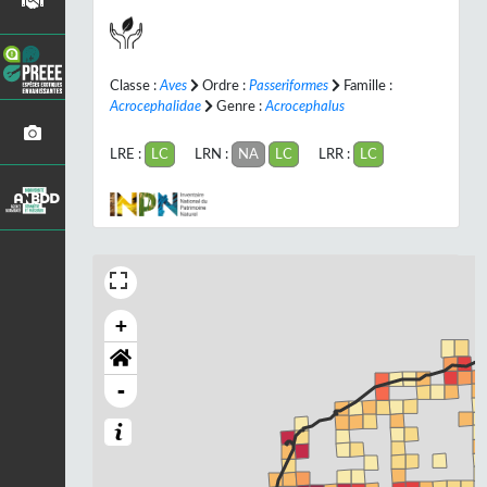
Classe :
Aves
Ordre :
Passeriformes
Famille :
Acrocephalidae
Genre :
Acrocephalus
LRE :
LC
LRN :
NA
LC
LRR :
LC
+
-