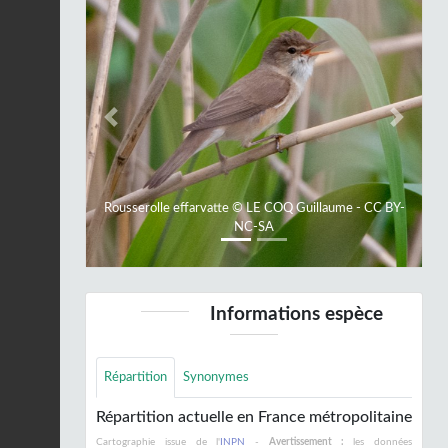
Previous
Next
Rousserolle effarvatte © LE COQ Guillaume - CC BY-
NC-SA
Informations espèce
Répartition
Synonymes
Répartition actuelle en France métropolitaine
Cartographie issue de l'
INPN
-
Avertissement :
les données