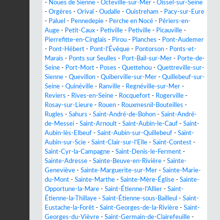
-
Noues de Sienne
-
Octeville-sur-Mer
-
Oissel-sur-Seine
-
Orgères
-
Orival
-
Oudalle
-
Ouistreham
-
Pacy-sur-Eure
-
Paluel
-
Pennedepie
-
Perche en Nocé
-
Périers-en-
Auge
-
Petit-Caux
-
Petiville
-
Petiville
-
Picauville
-
Pierrefitte-en-Cinglais
-
Pirou
-
Planches
-
Pont-Audemer
-
Pont-Hébert
-
Pont-l'Évêque
-
Pontorson
-
Ponts-et-
Marais
-
Ponts sur Seulles
-
Port-Bail-sur-Mer
-
Porte-de-
Seine
-
Port-Mort
-
Poses
-
Quettehou
-
Quettreville-sur-
Sienne
-
Quevillon
-
Quiberville-sur-Mer
-
Quillebeuf-sur-
Seine
-
Quinéville
-
Ranville
-
Regnéville-sur-Mer
-
Reviers
-
Rives-en-Seine
-
Rocquefort
-
Rogerville
-
Rosay-sur-Lieure
-
Rouen
-
Rouxmesnil-Bouteilles
-
Rugles
-
Sahurs
-
Saint-André-de-Bohon
-
Saint-André-
de-Messei
-
Saint-Arnoult
-
Saint-Aubin-le-Cauf
-
Saint-
Aubin-lès-Elbeuf
-
Saint-Aubin-sur-Quillebeuf
-
Saint-
Aubin-sur-Scie
-
Saint-Clair-sur-l'Elle
-
Saint-Contest
-
Saint-Cyr-la-Campagne
-
Saint-Denis-le-Ferment
-
Sainte-Adresse
-
Sainte-Beuve-en-Rivière
-
Sainte-
Geneviève
-
Sainte-Marguerite-sur-Mer
-
Sainte-Marie-
du-Mont
-
Sainte-Marthe
-
Sainte-Mère-Église
-
Sainte-
Opportune-la-Mare
-
Saint-Étienne-l'Allier
-
Saint-
Étienne-la-Thillaye
-
Saint-Étienne-sous-Bailleul
-
Saint-
Eustache-la-Forêt
-
Saint-Georges-de-la-Rivière
-
Saint-
Georges-du-Vièvre
-
Saint-Germain-de-Clairefeuille
-