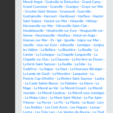
Mesnil-Angot
-
Grainville-la-Teinturière
-
Grand-Camp
-
Grand-Couronne
-
Granville
-
Gravigny
-
Graye-sur-Mer
-
Gruchet-Saint-Siméon
-
Grumesnil
-
Guerville
-
Guichainville
-
Harcourt
-
Hardinvast
-
Harfleur
-
Hautot-
Saint-Sulpice
-
Hautot-sur-Mer
-
Héauville
-
Héloup
-
Hermanville-sur-Mer
-
Hérouville-Saint-Clair
-
Heudebouville
-
Heudreville-sur-Eure
-
Heugueville-sur-
Sienne
-
Heurteauville
-
Honfleur
-
Hotot-en-Auge
-
Huisnes-sur-Mer
-
Ifs
-
Igé
-
Igoville
-
Isigny-sur-Mer
-
Janville
-
Jouy-sur-Eure
-
Jullouville
-
Jumièges
-
Juvigny
les Vallées
-
La Bellière
-
La Bloutière
-
La Bouille
-
La
Cambe
-
La Cerlangue
-
La Chapelle-Longueville
-
La
Chapelle-sur-Dun
-
La Chaussée
-
La Ferrière-au-Doyen
-
La Ferté-Saint-Samson
-
La Feuillie
-
La Folie
-
La
Godefroy
-
La Hague
-
La Haye
-
La Houssaye-Béranger
-
La Lande-de-Goult
-
La Mesnière
-
Lanquetot
-
La
Poterie-Cap-d'Antifer
-
La Rivière-Saint-Sauveur
-
Laulne
-
Le Caule-Sainte-Beuve
-
Le Fidelaire
-
Le Havre
-
Le
Mage
-
Le Mesnil-au-Val
-
Le Mesnil-Esnard
-
Le Mesnil-
Jourdain
-
Le Mesnil-Lieubray
-
Le Mesnil-sous-Jumièges
-
Le Molay-Littry
-
Le Mont-Saint-Michel
-
Le Pas-Saint-
l'Homer
-
Le Perrey
-
Le Pin
-
Le Plantis
-
Le Rozel
-
Léry
-
Les Andelys
-
Les Cent-Acres
-
Les Hogues
-
Lessay
-
Lestre
-
Les Trois Lacs
-
Les Ventes-de-Bourse
-
Le Thuit