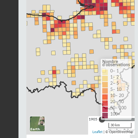
Nombre
d'observations
0– 1
1– 2
2– 5
5– 10
10– 20
20– 50
50– 100
100+
1905
30 km
Nombre d'observat
Leaflet
| © OpenStreetMap