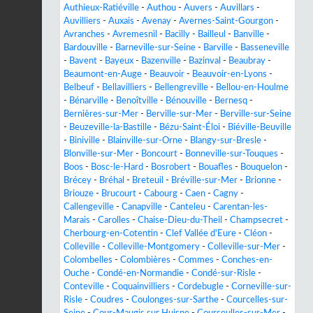
Authieux-Ratiéville
-
Authou
-
Auvers
-
Auvillars
-
Auvilliers
-
Auxais
-
Avenay
-
Avernes-Saint-Gourgon
-
Avranches
-
Avremesnil
-
Bacilly
-
Bailleul
-
Banville
-
Bardouville
-
Barneville-sur-Seine
-
Barville
-
Basseneville
-
Bavent
-
Bayeux
-
Bazenville
-
Bazinval
-
Beaubray
-
Beaumont-en-Auge
-
Beauvoir
-
Beauvoir-en-Lyons
-
Belbeuf
-
Bellavilliers
-
Bellengreville
-
Bellou-en-Houlme
-
Bénarville
-
Benoîtville
-
Bénouville
-
Bernesq
-
Bernières-sur-Mer
-
Berville-sur-Mer
-
Berville-sur-Seine
-
Beuzeville-la-Bastille
-
Bézu-Saint-Éloi
-
Biéville-Beuville
-
Biniville
-
Blainville-sur-Orne
-
Blangy-sur-Bresle
-
Blonville-sur-Mer
-
Boncourt
-
Bonneville-sur-Touques
-
Boos
-
Bosc-le-Hard
-
Bosrobert
-
Bouafles
-
Bouquelon
-
Brécey
-
Bréhal
-
Breteuil
-
Bréville-sur-Mer
-
Brionne
-
Briouze
-
Brucourt
-
Cabourg
-
Caen
-
Cagny
-
Callengeville
-
Canapville
-
Canteleu
-
Carentan-les-
Marais
-
Carolles
-
Chaise-Dieu-du-Theil
-
Champsecret
-
Cherbourg-en-Cotentin
-
Clef Vallée d'Eure
-
Cléon
-
Colleville
-
Colleville-Montgomery
-
Colleville-sur-Mer
-
Colombelles
-
Colombières
-
Commes
-
Conches-en-
Ouche
-
Condé-en-Normandie
-
Condé-sur-Risle
-
Conteville
-
Coquainvilliers
-
Cordebugle
-
Corneville-sur-
Risle
-
Coudres
-
Coulonges-sur-Sarthe
-
Courcelles-sur-
Seine
-
Cour-Maugis sur Huisne
-
Courseulles-sur-Mer
-