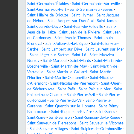
Saint-Germain-d'Étables
-
Saint-Germain-de-Varreville
-
Saint-Germain-du-Pert
-
Saint-Germain-sur-Sèves
-
Saint-Hilaire-de-Briouze
-
Saint-Hymer
-
Saint-Jacques-
de-Néhou
-
Saint-Jacques-sur-Darnétal
-
Saint-James
-
Saint-Jean-de-Daye
-
Saint-Jean-de-Folleville
-
Saint-
Jean-de-la-Haize
-
Saint-Jean-de-la-Rivière
-
Saint-Jean-
du-Cardonnay
-
Saint-Jean-le-Thomas
-
Saint-Jouin-
Bruneval
-
Saint-Julien-de-la-Liègue
-
Saint-Julien-sur-
Sarthe
-
Saint-Lambert-sur-Dive
-
Saint-Laurent-sur-Mer
-
Saint-Léger-sur-Sarthe
-
Saint-Lô
-
Saint-Manvieu-
Norrey
-
Saint-Marcouf
-
Saint-Mards
-
Saint-Martin-de-
Boscherville
-
Saint-Martin-de-May
-
Saint-Martin-de-
Varreville
-
Saint-Martin-le-Gaillard
-
Saint-Martin-
l'Hortier
-
Saint-Martin-Osmonville
-
Saint-Nicolas-
d'Aliermont
-
Saint-Nicolas-de-Pierrepont
-
Saint-Ouen-
de-Sécherouvre
-
Saint-Paër
-
Saint-Pair-sur-Mer
-
Saint-
Philbert-des-Champs
-
Saint-Pierre-Azif
-
Saint-Pierre-
du-Jonquet
-
Saint-Pierre-du-Val
-
Saint-Pierre-la-
Garenne
-
Saint-Quentin-sur-le-Homme
-
Saint-Rémy-
Boscrocourt
-
Saint-Riquier-en-Rivière
-
Saint-Saëns
-
Saint-Saire
-
Saint-Samson
-
Saint-Samson-de-la-Roque
-
Saint-Sauveur-de-Pierrepont
-
Saint-Sauveur-le-Vicomte
-
Saint-Sauveur-Villages
-
Saint-Sulpice-de-Grimbouville
-