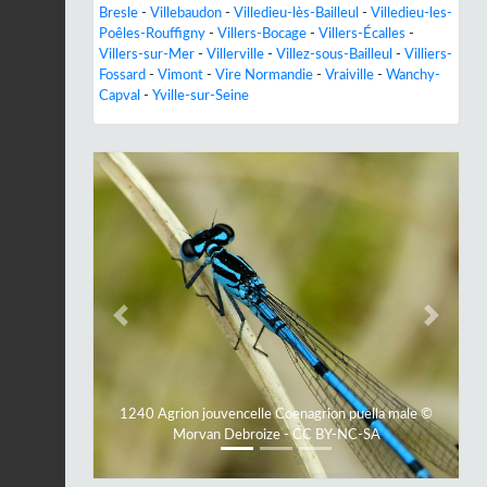
Bresle
-
Villebaudon
-
Villedieu-lès-Bailleul
-
Villedieu-les-
Poêles-Rouffigny
-
Villers-Bocage
-
Villers-Écalles
-
Villers-sur-Mer
-
Villerville
-
Villez-sous-Bailleul
-
Villiers-
Fossard
-
Vimont
-
Vire Normandie
-
Vraiville
-
Wanchy-
Capval
-
Yville-sur-Seine
Previous
Next
1240 Agrion jouvencelle Coenagrion puella male ©
Morvan Debroize - CC BY-NC-SA