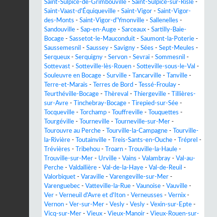
Saint-Sulpice-de-Grimbouville
-
Saint-Sulpice-sur-Risle
-
Saint-Vaast-d'Équiqueville
-
Saint-Vigor
-
Saint-Vigor-
des-Monts
-
Saint-Vigor-d'Ymonville
-
Sallenelles
-
Sandouville
-
Sap-en-Auge
-
Sarceaux
-
Sartilly-Baie-
Bocage
-
Sassetot-le-Mauconduit
-
Saumont-la-Poterie
-
Saussemesnil
-
Saussey
-
Savigny
-
Sées
-
Sept-Meules
-
Serqueux
-
Serquigny
-
Servon
-
Sevrai
-
Sommesnil
-
Sottevast
-
Sotteville-lès-Rouen
-
Sotteville-sous-le-Val
-
Souleuvre en Bocage
-
Surville
-
Tancarville
-
Tanville
-
Terre-et-Marais
-
Terres de Bord
-
Tessé-Froulay
-
Teurthéville-Bocage
-
Thèreval
-
Thiergeville
-
Tillières-
sur-Avre
-
Tinchebray-Bocage
-
Tirepied-sur-Sée
-
Tocqueville
-
Torchamp
-
Touffreville
-
Touquettes
-
Tourgéville
-
Tourneville
-
Tourneville-sur-Mer
-
Tourouvre au Perche
-
Tourville-la-Campagne
-
Tourville-
la-Rivière
-
Toutainville
-
Treis-Sants-en-Ouche
-
Tréprel
-
Trévières
-
Tribehou
-
Troarn
-
Trouville-la-Haule
-
Trouville-sur-Mer
-
Urville
-
Vains
-
Valambray
-
Val-au-
Perche
-
Valdallière
-
Val-de-la-Haye
-
Val-de-Reuil
-
Valorbiquet
-
Varaville
-
Varengeville-sur-Mer
-
Varenguebec
-
Vatteville-la-Rue
-
Vaunoise
-
Vauville
-
Ver
-
Verneuil d'Avre et d'Iton
-
Verneusses
-
Vernix
-
Vernon
-
Ver-sur-Mer
-
Vesly
-
Vesly
-
Vexin-sur-Epte
-
Vicq-sur-Mer
-
Vieux
-
Vieux-Manoir
-
Vieux-Rouen-sur-