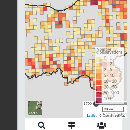
Nombre
d'observations
0– 1
1– 2
2– 5
5– 10
10– 20
20– 50
50– 100
100+
1700
30 km
Nombre d'observa
Leaflet
| © OpenStreetMap