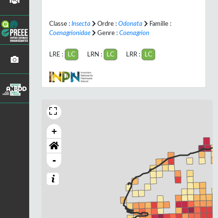
Classe :
Insecta
Ordre :
Odonata
Famille :
Coenagrionidae
Genre :
Coenagrion
LRE :
LC
LRN :
LC
LRR :
LC
+
-