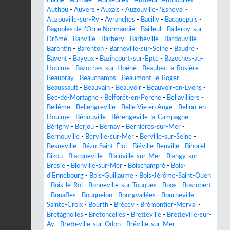
Authou
-
Auvers
-
Auxais
-
Auzouville-l'Esneval
-
Auzouville-sur-Ry
-
Avranches
-
Bacilly
-
Bacquepuis
-
Bagnoles de l'Orne Normandie
-
Bailleul
-
Balleroy-sur-
Drôme
-
Banville
-
Barbery
-
Barbeville
-
Bardouville
-
Barentin
-
Barenton
-
Barneville-sur-Seine
-
Baudre
-
Bavent
-
Bayeux
-
Bazincourt-sur-Epte
-
Bazoches-au-
Houlme
-
Bazoches-sur-Hoëne
-
Beaubec-la-Rosière
-
Beaubray
-
Beauchamps
-
Beaumont-le-Roger
-
Beaussault
-
Beauvain
-
Beauvoir
-
Beauvoir-en-Lyons
-
Bec-de-Mortagne
-
Belforêt-en-Perche
-
Bellavilliers
-
Bellême
-
Bellengreville
-
Belle Vie en Auge
-
Bellou-en-
Houlme
-
Bénouville
-
Bérengeville-la-Campagne
-
Bérigny
-
Berjou
-
Bernay
-
Bernières-sur-Mer
-
Bernouville
-
Berville-sur-Mer
-
Berville-sur-Seine
-
Besneville
-
Bézu-Saint-Éloi
-
Biéville-Beuville
-
Bihorel
-
Bizou
-
Blacqueville
-
Blainville-sur-Mer
-
Blangy-sur-
Bresle
-
Blonville-sur-Mer
-
Boischampré
-
Bois-
d'Ennebourg
-
Bois-Guillaume
-
Bois-Jérôme-Saint-Ouen
-
Bois-le-Roi
-
Bonneville-sur-Touques
-
Boos
-
Bosrobert
-
Bouafles
-
Bouquelon
-
Bourgvallées
-
Bourneville-
Sainte-Croix
-
Bourth
-
Brécey
-
Brémontier-Merval
-
Bretagnolles
-
Bretoncelles
-
Bretteville
-
Bretteville-sur-
Ay
-
Bretteville-sur-Odon
-
Bréville-sur-Mer
-