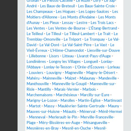
Grohan
-
Le Plessis-Lastelle
-
Le Rozel
-
Léry
-
Le Sap-
André
-
Les Baux-de-Breteuil
-
Les Baux-Sainte-Croix
-
Les Champeaux
-
Les Hogues
-
Les Loges-Saulces
-
Les
Moitiers-d'Allonne
-
Les Monts d'Andaine
-
Les Monts
d'Aunay
-
Les Pieux
-
Lessay
-
Lestre
-
Les Trois Lacs
-
Les Ventes
-
Les Ventes-de-Bourse
-
L'Étang-Bertrand
-
Le Teilleul
-
Le Tilleul
-
Le Tilleul-Lambert
-
Le Trait
-
Le
Tremblay-Omonville
-
Le Tréport
-
Le Tronquay
-
Le Val-
David
-
Le Val-Doré
-
Le Val-Saint-Père
-
Le Vast
-
Le
Vieil-Évreux
-
L'Hôme-Chamondot
-
Liesville-sur-Douve
-
Lillebonne
-
Lisors
-
Litteau
-
Livarot-Pays-d'Auge
-
Londinières
-
Longny les Villages
-
Longueil
-
Lonlay-
l'Abbaye
-
Lonlay-le-Tesson
-
L'Orée-d'Écouves
-
Lorleau
-
Louviers
-
Louvigny
-
Magneville
-
Magny-le-Désert
-
Mahéru
-
Mainneville
-
Maizet
-
Malaunay
-
Mandeville
-
Manéhouville
-
Manneville-la-Goupil
-
Manneville-sur-
Risle
-
Mantilly
-
Marais-Vernier
-
Marbois
-
Marchemaisons
-
Marchésieux
-
Marcilly-sur-Eure
-
Marigny-Le-Lozon
-
Marolles
-
Martin-Église
-
Martinvast
-
Martot
-
Massy
-
Maulévrier-Sainte-Gertrude
-
Mauny
-
Mauves-sur-Huisne
-
Méautis
-
Ménerval
-
Ménil-Hermei
-
Menneval
-
Merlerault-le-Pin
-
Merville-Franceville-
Plage
-
Méry-Bissières-en-Auge
-
Mésangueville
-
Mesnières-en-Bray
-
Mesnil-en-Ouche
-
Mesnil-