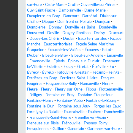
sur-Eure
-
Croix-Mare
-
Croth
-
Cuverville-sur-Yères
-
Cuy-Saint-Fiacre
-
Damblainville
-
Dame-Marie
-
Dampierre-en-Bray
-
Dancourt
-
Darnétal
-
Dialan sur
Chaîne
-
Dieppe
-
Domfront en Poiraie
-
Domjean
-
Dompierre
-
Donnay
-
Donville-les-Bains
-
Doudeville
-
Douvrend
-
Doville
-
Dragey-Ronthon
-
Droisy
-
Drucourt
-
Ducey-Les Chéris
-
Duclair
-
Eaux territoriales - Façade
Manche
-
Eaux territoriales - Façade Seine-Maritime
-
Écaquelon
-
Écouché-les-Vallées
-
Écouves
-
Ectot-
l'Auber
-
Elbeuf-en-Bray
-
Elbeuf-sur-Andelle
-
Émanville
-
Émondeville
-
Épieds
-
Épinay-sur-Duclair
-
Ernemont-
la-Villette
-
Eslettes
-
Essay
-
Étretat
-
Étréville
-
Eu
-
Évrecy
-
Évreux
-
Fatouville-Grestain
-
Fécamp
-
Feings
-
Ferrières-en-Bray
-
Ferrières-Saint-Hilaire
-
Fesques
-
Feugères
-
Feuguerolles-Bully
-
Flamanville
-
Flers
-
Fleuré
-
Fleury
-
Fleury-sur-Orne
-
Flipou
-
Flottemanville
-
Folligny
-
Fontaine-en-Bray
-
Fontaine-Étoupefour
-
Fontaine-Henry
-
Fontaine-l'Abbé
-
Fontaine-le-Bourg
-
Fontaine-le-Dun
-
Fontaine-sous-Jouy
-
Forges-les-Eaux
-
Formigny La Bataille
-
Foucrainville
-
Foulbec
-
Francheville
-
Franqueville-Saint-Pierre
-
Frenelles-en-Vexin
-
Freneuse-sur-Risle
-
Frénouville
-
Fresnoy-Folny
-
Fresquiennes
-
Gaillon
-
Gandelain
-
Garennes-sur-Eure
-