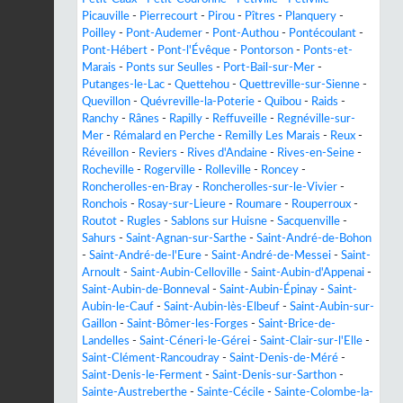
Picauville
-
Pierrecourt
-
Pirou
-
Pîtres
-
Planquery
-
Poilley
-
Pont-Audemer
-
Pont-Authou
-
Pontécoulant
-
Pont-Hébert
-
Pont-l'Évêque
-
Pontorson
-
Ponts-et-
Marais
-
Ponts sur Seulles
-
Port-Bail-sur-Mer
-
Putanges-le-Lac
-
Quettehou
-
Quettreville-sur-Sienne
-
Quevillon
-
Quévreville-la-Poterie
-
Quibou
-
Raids
-
Ranchy
-
Rânes
-
Rapilly
-
Reffuveille
-
Regnéville-sur-
Mer
-
Rémalard en Perche
-
Remilly Les Marais
-
Reux
-
Réveillon
-
Reviers
-
Rives d'Andaine
-
Rives-en-Seine
-
Rocheville
-
Rogerville
-
Rolleville
-
Roncey
-
Roncherolles-en-Bray
-
Roncherolles-sur-le-Vivier
-
Ronchois
-
Rosay-sur-Lieure
-
Roumare
-
Rouperroux
-
Routot
-
Rugles
-
Sablons sur Huisne
-
Sacquenville
-
Sahurs
-
Saint-Agnan-sur-Sarthe
-
Saint-André-de-Bohon
-
Saint-André-de-l'Eure
-
Saint-André-de-Messei
-
Saint-
Arnoult
-
Saint-Aubin-Celloville
-
Saint-Aubin-d'Appenai
-
Saint-Aubin-de-Bonneval
-
Saint-Aubin-Épinay
-
Saint-
Aubin-le-Cauf
-
Saint-Aubin-lès-Elbeuf
-
Saint-Aubin-sur-
Gaillon
-
Saint-Bômer-les-Forges
-
Saint-Brice-de-
Landelles
-
Saint-Céneri-le-Gérei
-
Saint-Clair-sur-l'Elle
-
Saint-Clément-Rancoudray
-
Saint-Denis-de-Méré
-
Saint-Denis-le-Ferment
-
Saint-Denis-sur-Sarthon
-
Sainte-Austreberthe
-
Sainte-Cécile
-
Sainte-Colombe-la-