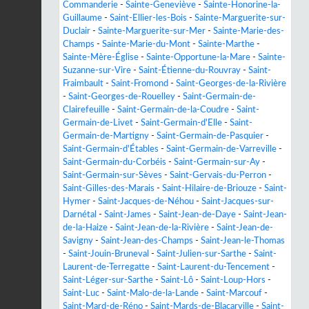
Commanderie
-
Sainte-Geneviève
-
Sainte-Honorine-la-
Guillaume
-
Saint-Ellier-les-Bois
-
Sainte-Marguerite-sur-
Duclair
-
Sainte-Marguerite-sur-Mer
-
Sainte-Marie-des-
Champs
-
Sainte-Marie-du-Mont
-
Sainte-Marthe
-
Sainte-Mère-Église
-
Sainte-Opportune-la-Mare
-
Sainte-
Suzanne-sur-Vire
-
Saint-Étienne-du-Rouvray
-
Saint-
Fraimbault
-
Saint-Fromond
-
Saint-Georges-de-la-Rivière
-
Saint-Georges-de-Rouelley
-
Saint-Germain-de-
Clairefeuille
-
Saint-Germain-de-la-Coudre
-
Saint-
Germain-de-Livet
-
Saint-Germain-d'Elle
-
Saint-
Germain-de-Martigny
-
Saint-Germain-de-Pasquier
-
Saint-Germain-d'Étables
-
Saint-Germain-de-Varreville
-
Saint-Germain-du-Corbéis
-
Saint-Germain-sur-Ay
-
Saint-Germain-sur-Sèves
-
Saint-Gervais-du-Perron
-
Saint-Gilles-des-Marais
-
Saint-Hilaire-de-Briouze
-
Saint-
Hymer
-
Saint-Jacques-de-Néhou
-
Saint-Jacques-sur-
Darnétal
-
Saint-James
-
Saint-Jean-de-Daye
-
Saint-Jean-
de-la-Haize
-
Saint-Jean-de-la-Rivière
-
Saint-Jean-de-
Savigny
-
Saint-Jean-des-Champs
-
Saint-Jean-le-Thomas
-
Saint-Jouin-Bruneval
-
Saint-Julien-sur-Sarthe
-
Saint-
Laurent-de-Terregatte
-
Saint-Laurent-du-Tencement
-
Saint-Léger-sur-Sarthe
-
Saint-Lô
-
Saint-Loup-Hors
-
Saint-Luc
-
Saint-Malo-de-la-Lande
-
Saint-Marcouf
-
Saint-Mard-de-Réno
-
Saint-Mards-de-Blacarville
-
Saint-