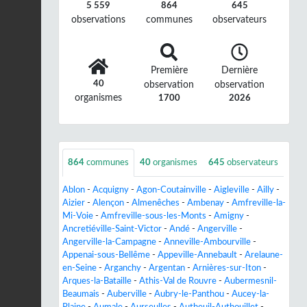
5 559
864
645
observations
communes
observateurs
Première
Dernière
40
observation
observation
organismes
1700
2026
864
communes
40
organismes
645
observateurs
Ablon
-
Acquigny
-
Agon-Coutainville
-
Aigleville
-
Ailly
-
Aizier
-
Alençon
-
Almenêches
-
Ambenay
-
Amfreville-la-
Mi-Voie
-
Amfreville-sous-les-Monts
-
Amigny
-
Ancretiéville-Saint-Victor
-
Andé
-
Angerville
-
Angerville-la-Campagne
-
Anneville-Ambourville
-
Appenai-sous-Bellême
-
Appeville-Annebault
-
Arelaune-
en-Seine
-
Arganchy
-
Argentan
-
Arnières-sur-Iton
-
Arques-la-Bataille
-
Athis-Val de Rouvre
-
Aubermesnil-
Beaumais
-
Auberville
-
Aubry-le-Panthou
-
Aucey-la-
Plaine
-
Aumale
-
Aurseulles
-
Autheuil-Authouillet
-