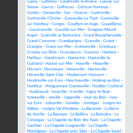
Gasny
-
Gathemo
-
Gaudreville-la-Rivière
-
Gavray-sur-
Sienne
-
Gavrus
-
Geffosses
-
Géfosse-Fontenay
-
Genêts
-
Genneville
-
Ger
-
Giverny
-
Gonfreville
-
Gonfreville-l'Orcher
-
Gonneville-Le Theil
-
Gonneville-
sur-Honfleur
-
Gorges
-
Gouffern en Auge
-
Goupillières
-
Goustranville
-
Gouville-sur-Mer
-
Graignes-Mesnil-
Angot
-
Grainville-la-Teinturière
-
Grand Bourgtheroulde
-
Grand-Couronne
-
Grandparigny
-
Granville
-
Gratot
-
Gravigny
-
Graye-sur-Mer
-
Grémonville
-
Grimbosq
-
Grosley-sur-Risle
-
Grossœuvre
-
Gueures
-
Hambye
-
Harfleur
-
Haudricourt
-
Hauterive
-
Hauteville-la-
Guichard
-
Hautot-sur-Mer
-
Hauville
-
Héauville
-
Hécourt
-
Hectomare
-
Hénouville
-
Hermeville
-
Hérouville-Saint-Clair
-
Heubécourt-Haricourt
-
Heudreville-sur-Eure
-
Heurteauville
-
Hodeng-au-Bosc
-
Honfleur
-
Honguemare-Guenouville
-
Houlbec-Cocherel
-
Hudimesnil
-
Incarville
-
Irreville
-
Isigny-le-Buat
-
Isneauville
-
Janville
-
Joganville
-
Joué-du-Bois
-
Jouy-
sur-Eure
-
Jullouville
-
Jumelles
-
Jumièges
-
Juvigny les
Vallées
-
Juvigny Val d'Andaine
-
La Baronnie
-
La Barre-
de-Semilly
-
La Bazoque
-
La Bellière
-
La Boissière
-
La
Cerlangue
-
La Chapelle-du-Bois-des-Faulx
-
La Chapelle-
Gauthier
-
La Chapelle-Longueville
-
La Chapelle-
Montligeon
-
La Chapelle-près-Sées
-
La Chapelle-Souëf
-