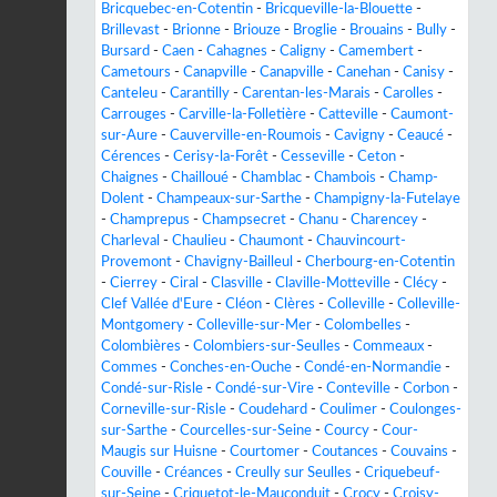
Bricquebec-en-Cotentin
-
Bricqueville-la-Blouette
-
Brillevast
-
Brionne
-
Briouze
-
Broglie
-
Brouains
-
Bully
-
Bursard
-
Caen
-
Cahagnes
-
Caligny
-
Camembert
-
Cametours
-
Canapville
-
Canapville
-
Canehan
-
Canisy
-
Canteleu
-
Carantilly
-
Carentan-les-Marais
-
Carolles
-
Carrouges
-
Carville-la-Folletière
-
Catteville
-
Caumont-
sur-Aure
-
Cauverville-en-Roumois
-
Cavigny
-
Ceaucé
-
Cérences
-
Cerisy-la-Forêt
-
Cesseville
-
Ceton
-
Chaignes
-
Chailloué
-
Chamblac
-
Chambois
-
Champ-
Dolent
-
Champeaux-sur-Sarthe
-
Champigny-la-Futelaye
-
Champrepus
-
Champsecret
-
Chanu
-
Charencey
-
Charleval
-
Chaulieu
-
Chaumont
-
Chauvincourt-
Provemont
-
Chavigny-Bailleul
-
Cherbourg-en-Cotentin
-
Cierrey
-
Ciral
-
Clasville
-
Claville-Motteville
-
Clécy
-
Clef Vallée d'Eure
-
Cléon
-
Clères
-
Colleville
-
Colleville-
Montgomery
-
Colleville-sur-Mer
-
Colombelles
-
Colombières
-
Colombiers-sur-Seulles
-
Commeaux
-
Commes
-
Conches-en-Ouche
-
Condé-en-Normandie
-
Condé-sur-Risle
-
Condé-sur-Vire
-
Conteville
-
Corbon
-
Corneville-sur-Risle
-
Coudehard
-
Coulimer
-
Coulonges-
sur-Sarthe
-
Courcelles-sur-Seine
-
Courcy
-
Cour-
Maugis sur Huisne
-
Courtomer
-
Coutances
-
Couvains
-
Couville
-
Créances
-
Creully sur Seulles
-
Criquebeuf-
sur-Seine
-
Criquetot-le-Mauconduit
-
Crocy
-
Croisy-