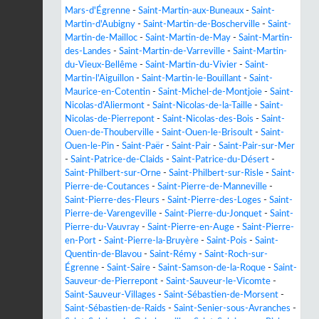
Mars-d'Égrenne
-
Saint-Martin-aux-Buneaux
-
Saint-
Martin-d'Aubigny
-
Saint-Martin-de-Boscherville
-
Saint-
Martin-de-Mailloc
-
Saint-Martin-de-May
-
Saint-Martin-
des-Landes
-
Saint-Martin-de-Varreville
-
Saint-Martin-
du-Vieux-Bellême
-
Saint-Martin-du-Vivier
-
Saint-
Martin-l'Aiguillon
-
Saint-Martin-le-Bouillant
-
Saint-
Maurice-en-Cotentin
-
Saint-Michel-de-Montjoie
-
Saint-
Nicolas-d'Aliermont
-
Saint-Nicolas-de-la-Taille
-
Saint-
Nicolas-de-Pierrepont
-
Saint-Nicolas-des-Bois
-
Saint-
Ouen-de-Thouberville
-
Saint-Ouen-le-Brisoult
-
Saint-
Ouen-le-Pin
-
Saint-Paër
-
Saint-Pair
-
Saint-Pair-sur-Mer
-
Saint-Patrice-de-Claids
-
Saint-Patrice-du-Désert
-
Saint-Philbert-sur-Orne
-
Saint-Philbert-sur-Risle
-
Saint-
Pierre-de-Coutances
-
Saint-Pierre-de-Manneville
-
Saint-Pierre-des-Fleurs
-
Saint-Pierre-des-Loges
-
Saint-
Pierre-de-Varengeville
-
Saint-Pierre-du-Jonquet
-
Saint-
Pierre-du-Vauvray
-
Saint-Pierre-en-Auge
-
Saint-Pierre-
en-Port
-
Saint-Pierre-la-Bruyère
-
Saint-Pois
-
Saint-
Quentin-de-Blavou
-
Saint-Rémy
-
Saint-Roch-sur-
Égrenne
-
Saint-Saire
-
Saint-Samson-de-la-Roque
-
Saint-
Sauveur-de-Pierrepont
-
Saint-Sauveur-le-Vicomte
-
Saint-Sauveur-Villages
-
Saint-Sébastien-de-Morsent
-
Saint-Sébastien-de-Raids
-
Saint-Senier-sous-Avranches
-