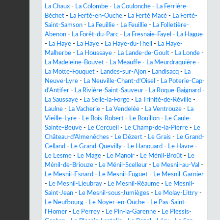
La Chaux
-
La Colombe
-
La Coulonche
-
La Ferrière-
Béchet
-
La Ferté-en-Ouche
-
La Ferté Macé
-
La Ferté-
Saint-Samson
-
La Feuillie
-
La Feuillie
-
La Folletière-
Abenon
-
La Forêt-du-Parc
-
La Fresnaie-Fayel
-
La Hague
-
La Haye
-
La Haye
-
La Haye-du-Theil
-
La Haye-
Malherbe
-
La Houssaye
-
La Lande-de-Goult
-
La Londe
-
La Madeleine-Bouvet
-
La Meauffe
-
La Meurdraquière
-
La Motte-Fouquet
-
Landes-sur-Ajon
-
Landisacq
-
La
Neuve-Lyre
-
La Neuville-Chant-d'Oisel
-
La Poterie-Cap-
d'Antifer
-
La Rivière-Saint-Sauveur
-
La Roque-Baignard
-
La Saussaye
-
La Selle-la-Forge
-
La Trinité-de-Réville
-
Laulne
-
La Vacherie
-
La Vendelée
-
La Ventrouze
-
La
Vieille-Lyre
-
Le Bois-Robert
-
Le Bouillon
-
Le Caule-
Sainte-Beuve
-
Le Cercueil
-
Le Champ-de-la-Pierre
-
Le
Château-d'Almenêches
-
Le Dézert
-
Le Grais
-
Le Grand-
Celland
-
Le Grand-Quevilly
-
Le Hanouard
-
Le Havre
-
Le Lesme
-
Le Mage
-
Le Manoir
-
Le Ménil-Broût
-
Le
Ménil-de-Briouze
-
Le Ménil-Scelleur
-
Le Mesnil-au-Val
-
Le Mesnil-Esnard
-
Le Mesnil-Fuguet
-
Le Mesnil-Garnier
-
Le Mesnil-Lieubray
-
Le Mesnil-Réaume
-
Le Mesnil-
Saint-Jean
-
Le Mesnil-sous-Jumièges
-
Le Molay-Littry
-
Le Neufbourg
-
Le Noyer-en-Ouche
-
Le Pas-Saint-
l'Homer
-
Le Perrey
-
Le Pin-la-Garenne
-
Le Plessis-