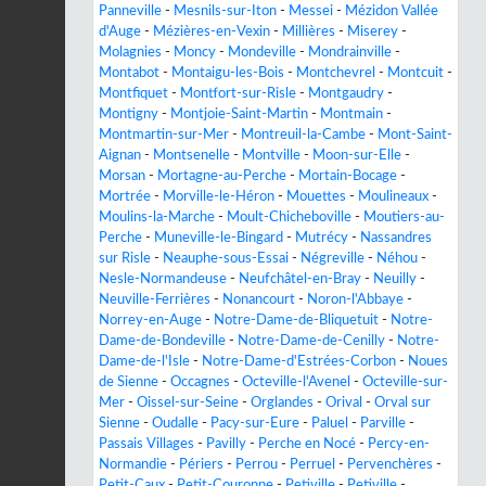
Panneville
-
Mesnils-sur-Iton
-
Messei
-
Mézidon Vallée
d'Auge
-
Mézières-en-Vexin
-
Millières
-
Miserey
-
Molagnies
-
Moncy
-
Mondeville
-
Mondrainville
-
Montabot
-
Montaigu-les-Bois
-
Montchevrel
-
Montcuit
-
Montfiquet
-
Montfort-sur-Risle
-
Montgaudry
-
Montigny
-
Montjoie-Saint-Martin
-
Montmain
-
Montmartin-sur-Mer
-
Montreuil-la-Cambe
-
Mont-Saint-
Aignan
-
Montsenelle
-
Montville
-
Moon-sur-Elle
-
Morsan
-
Mortagne-au-Perche
-
Mortain-Bocage
-
Mortrée
-
Morville-le-Héron
-
Mouettes
-
Moulineaux
-
Moulins-la-Marche
-
Moult-Chicheboville
-
Moutiers-au-
Perche
-
Muneville-le-Bingard
-
Mutrécy
-
Nassandres
sur Risle
-
Neauphe-sous-Essai
-
Négreville
-
Néhou
-
Nesle-Normandeuse
-
Neufchâtel-en-Bray
-
Neuilly
-
Neuville-Ferrières
-
Nonancourt
-
Noron-l'Abbaye
-
Norrey-en-Auge
-
Notre-Dame-de-Bliquetuit
-
Notre-
Dame-de-Bondeville
-
Notre-Dame-de-Cenilly
-
Notre-
Dame-de-l'Isle
-
Notre-Dame-d'Estrées-Corbon
-
Noues
de Sienne
-
Occagnes
-
Octeville-l'Avenel
-
Octeville-sur-
Mer
-
Oissel-sur-Seine
-
Orglandes
-
Orival
-
Orval sur
Sienne
-
Oudalle
-
Pacy-sur-Eure
-
Paluel
-
Parville
-
Passais Villages
-
Pavilly
-
Perche en Nocé
-
Percy-en-
Normandie
-
Périers
-
Perrou
-
Perruel
-
Pervenchères
-
Petit-Caux
-
Petit-Couronne
-
Petiville
-
Petiville
-