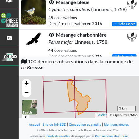
Mésange bleue
Cyanistes caeruleus
(Linnaeus, 1758)
45
observations
Dernière observation en
2016
Fiche espèce
Mésange charbonnière
Parus major
Linnaeus, 1758
44
observations
Dernière observation en
2016
Fiche espèce
100 dernières observations dans la commune de
Le Bocasse
Sittelle torchepot
Sitta europaea
Linnaeus, 1758
+
20
observations
Dernière observation en
2016
Fiche espèce
−
Pinson des arbres
Fringilla coelebs
Linnaeus, 1758
3 km
Leaflet
| © OpenStreetMap
10
observations
Dernière observation en
2020
Fiche espèce
Accueil
|
Site de l'ANBDD
|
Conception et crédits
|
Mentions légales
ODIN - Atlas de la faune et de la flore de Normandie, 2023
Mésange huppée
Réalisé avec
GeoNature-atlas
, développé par le
Parc national des Écrins