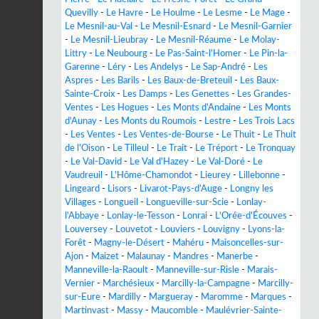
Quevilly
-
Le Havre
-
Le Houlme
-
Le Lesme
-
Le Mage
-
Le Mesnil-au-Val
-
Le Mesnil-Esnard
-
Le Mesnil-Garnier
-
Le Mesnil-Lieubray
-
Le Mesnil-Réaume
-
Le Molay-
Littry
-
Le Neubourg
-
Le Pas-Saint-l'Homer
-
Le Pin-la-
Garenne
-
Léry
-
Les Andelys
-
Le Sap-André
-
Les
Aspres
-
Les Barils
-
Les Baux-de-Breteuil
-
Les Baux-
Sainte-Croix
-
Les Damps
-
Les Genettes
-
Les Grandes-
Ventes
-
Les Hogues
-
Les Monts d'Andaine
-
Les Monts
d'Aunay
-
Les Monts du Roumois
-
Lestre
-
Les Trois Lacs
-
Les Ventes
-
Les Ventes-de-Bourse
-
Le Thuit
-
Le Thuit
de l'Oison
-
Le Tilleul
-
Le Trait
-
Le Tréport
-
Le Tronquay
-
Le Val-David
-
Le Val d'Hazey
-
Le Val-Doré
-
Le
Vaudreuil
-
L'Hôme-Chamondot
-
Lieurey
-
Lillebonne
-
Lingeard
-
Lisors
-
Livarot-Pays-d'Auge
-
Longny les
Villages
-
Longueil
-
Longueville-sur-Scie
-
Lonlay-
l'Abbaye
-
Lonlay-le-Tesson
-
Lonrai
-
L'Orée-d'Écouves
-
Louversey
-
Louvetot
-
Louviers
-
Louvigny
-
Lyons-la-
Forêt
-
Magny-le-Désert
-
Mahéru
-
Maisoncelles-sur-
Ajon
-
Maizet
-
Malaunay
-
Mandres
-
Manerbe
-
Manneville-la-Raoult
-
Manneville-sur-Risle
-
Marais-
Vernier
-
Marchésieux
-
Marcilly-la-Campagne
-
Marcilly-
sur-Eure
-
Mardilly
-
Margueray
-
Maromme
-
Marques
-
Martinvast
-
Massy
-
Maucomble
-
Maulévrier-Sainte-