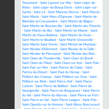
Tencement
-
Saint-Laurent-sur-Mer
-
Saint-Léger-de-
Rôtes
-
Saint-Léger-du-Bourg-Denis
-
Saint-Léger-sur-
Sarthe
-
Saint-Lô
-
Saint-Manvieu-Norrey
-
Saint-Marcel
-
Saint-Mards
-
Saint-Mars-d'Égrenne
-
Saint-Martin-de-
Bienfaite-la-Cressonnière
-
Saint-Martin-de-Blagny
-
Saint-Martin-de-Boscherville
-
Saint-Martin-des-Pézerits
-
Saint-Martin-du-Bec
-
Saint-Martin-du-Manoir
-
Saint-
Martin-du-Vieux-Bellême
-
Saint-Martin-du-Vivier
-
Saint-Martin-le-Bouillant
-
Saint-Martin-Osmonville
-
Saint-Martin-Saint-Firmin
-
Saint-Michel-de-Montjoie
-
Saint-Nicolas-d'Aliermont
-
Saint-Nicolas-de-la-Taille
-
Saint-Nicolas-de-Pierrepont
-
Saint-Nicolas-des-Bois
-
Saint-Ouen-de-Thouberville
-
Saint-Ouen-du-Breuil
-
Saint-Ouen-du-Tilleul
-
Saint-Ouen-sur-Iton
-
Saint-Paër
-
Saint-Pair-sur-Mer
-
Saint-Patrice-de-Claids
-
Saint-
Patrice-du-Désert
-
Saint-Paul-du-Vernay
-
Saint-
Philbert-des-Champs
-
Saint-Philbert-sur-Orne
-
Saint-
Philbert-sur-Risle
-
Saint-Pierre-Azif
-
Saint-Pierre-
Canivet
-
Saint-Pierre-de-Bailleul
-
Saint-Pierre-de-
Varengeville
-
Saint-Pierre-du-Bosguérard
-
Saint-Pierre-
du-Val
-
Saint-Pierre-du-Vauvray
-
Saint-Pierre-en-Port
-
Saint-Pierre-en-Val
-
Saint-Pierre-Langers
-
Saint-Pois
-
Saint-Quentin-sur-le-Homme
-
Saint-Rémy-Boscrocourt