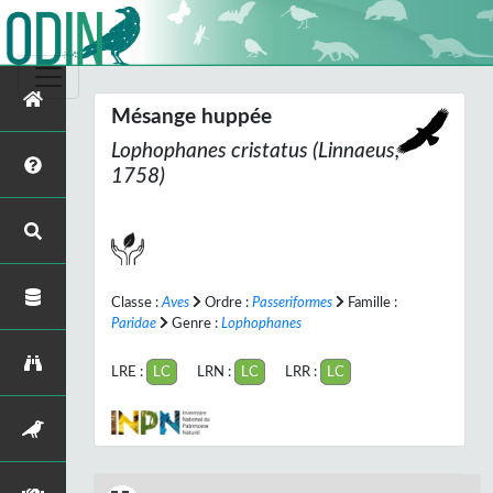
Mésange huppée
Lophophanes cristatus
(Linnaeus,
1758)
Classe :
Aves
Ordre :
Passeriformes
Famille :
Paridae
Genre :
Lophophanes
LRE :
LC
LRN :
LC
LRR :
LC