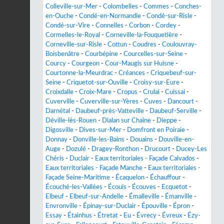
Colleville-sur-Mer
-
Colombelles
-
Commes
-
Conches-
en-Ouche
-
Condé-en-Normandie
-
Condé-sur-Risle
-
Condé-sur-Vire
-
Connelles
-
Corbon
-
Cordey
-
Cormelles-le-Royal
-
Corneville-la-Fouquetière
-
Corneville-sur-Risle
-
Cottun
-
Coudres
-
Coulouvray-
Boisbenâtre
-
Courbépine
-
Courcelles-sur-Seine
-
Courcy
-
Courgeon
-
Cour-Maugis sur Huisne
-
Courtonne-la-Meurdrac
-
Créances
-
Criquebeuf-sur-
Seine
-
Criquetot-sur-Ouville
-
Croisy-sur-Eure
-
Croixdalle
-
Croix-Mare
-
Cropus
-
Crulai
-
Cuissai
-
Cuverville
-
Cuverville-sur-Yères
-
Cuves
-
Dancourt
-
Darnétal
-
Daubeuf-près-Vatteville
-
Daubeuf-Serville
-
Déville-lès-Rouen
-
Dialan sur Chaîne
-
Dieppe
-
Digosville
-
Dives-sur-Mer
-
Domfront en Poiraie
-
Donnay
-
Donville-les-Bains
-
Douains
-
Douville-en-
Auge
-
Dozulé
-
Dragey-Ronthon
-
Drucourt
-
Ducey-Les
Chéris
-
Duclair
-
Eaux territoriales - Façade Calvados
-
Eaux territoriales - Façade Manche
-
Eaux territoriales -
Façade Seine-Maritime
-
Écaquelon
-
Échauffour
-
Écouché-les-Vallées
-
Écouis
-
Écouves
-
Ecquetot
-
Elbeuf
-
Elbeuf-sur-Andelle
-
Émalleville
-
Émanville
-
Envronville
-
Épinay-sur-Duclair
-
Épouville
-
Épron
-
Essay
-
Étainhus
-
Étretat
-
Eu
-
Évrecy
-
Évreux
-
Ézy-