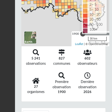
2– 5
5– 10
10– 20
20– 50
50– 100
100+
1900
30 km
Nombre d'observa
Leaflet
| © OpenStreetMap
5 241
827
602
observations
communes
observateurs
Première
Dernière
27
observation
observation
organismes
1900
2026