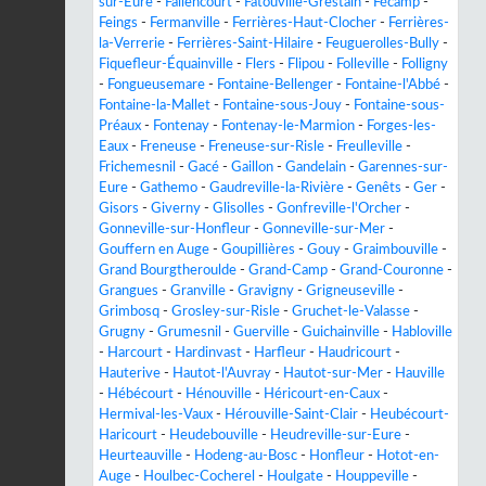
sur-Eure
-
Fallencourt
-
Fatouville-Grestain
-
Fécamp
-
Feings
-
Fermanville
-
Ferrières-Haut-Clocher
-
Ferrières-
la-Verrerie
-
Ferrières-Saint-Hilaire
-
Feuguerolles-Bully
-
Fiquefleur-Équainville
-
Flers
-
Flipou
-
Folleville
-
Folligny
-
Fongueusemare
-
Fontaine-Bellenger
-
Fontaine-l'Abbé
-
Fontaine-la-Mallet
-
Fontaine-sous-Jouy
-
Fontaine-sous-
Préaux
-
Fontenay
-
Fontenay-le-Marmion
-
Forges-les-
Eaux
-
Freneuse
-
Freneuse-sur-Risle
-
Freulleville
-
Frichemesnil
-
Gacé
-
Gaillon
-
Gandelain
-
Garennes-sur-
Eure
-
Gathemo
-
Gaudreville-la-Rivière
-
Genêts
-
Ger
-
Gisors
-
Giverny
-
Glisolles
-
Gonfreville-l'Orcher
-
Gonneville-sur-Honfleur
-
Gonneville-sur-Mer
-
Gouffern en Auge
-
Goupillières
-
Gouy
-
Graimbouville
-
Grand Bourgtheroulde
-
Grand-Camp
-
Grand-Couronne
-
Grangues
-
Granville
-
Gravigny
-
Grigneuseville
-
Grimbosq
-
Grosley-sur-Risle
-
Gruchet-le-Valasse
-
Grugny
-
Grumesnil
-
Guerville
-
Guichainville
-
Habloville
-
Harcourt
-
Hardinvast
-
Harfleur
-
Haudricourt
-
Hauterive
-
Hautot-l'Auvray
-
Hautot-sur-Mer
-
Hauville
-
Hébécourt
-
Hénouville
-
Héricourt-en-Caux
-
Hermival-les-Vaux
-
Hérouville-Saint-Clair
-
Heubécourt-
Haricourt
-
Heudebouville
-
Heudreville-sur-Eure
-
Heurteauville
-
Hodeng-au-Bosc
-
Honfleur
-
Hotot-en-
Auge
-
Houlbec-Cocherel
-
Houlgate
-
Houppeville
-