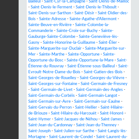
Bailleul
-
Saint-Cyr-la-Campagne
-
Saint-Denis-de-Mailloc
-
Saint-Denis-le-Ferment
-
Saint-Denis-le-Thiboult
-
Saint-Denis-sur-Sarthon
-
Saint-Désir
-
Saint-Didier-des-
Bois
-
Sainte-Adresse
-
Sainte-Agathe-d'Aliermont
-
Sainte-Beuve-en-Rivière
-
Sainte-Colombe-la-
Commanderie
-
Sainte-Croix-sur-Buchy
-
Sainte-
Gauburge-Sainte-Colombe
-
Sainte-Geneviève-lès-
Gasny
-
Sainte-Honorine-la-Guillaume
-
Saint-Élier
-
Sainte-Marguerite-sur-Duclair
-
Sainte-Marguerite-sur-
Mer
-
Sainte-Marthe
-
Sainte-Opportune
-
Sainte-
Opportune-du-Bosc
-
Sainte-Opportune-la-Mare
-
Saint-
Étienne-du-Rouvray
-
Saint-Étienne-sous-Bailleul
-
Saint-
Evroult-Notre-Dame-du-Bois
-
Saint-Gatien-des-Bois
-
Saint-Georges-de-Rouelley
-
Saint-Georges-du-Vièvre
-
Saint-Georges-sur-Fontaine
-
Saint-Germain-de-Fresney
-
Saint-Germain-de-Livet
-
Saint-Germain-des-Angles
-
Saint-Germain-du-Corbéis
-
Saint-Germain-Langot
-
Saint-Germain-sur-Avre
-
Saint-Germain-sur-Eaulne
-
Saint-Gervais-du-Perron
-
Saint-Hellier
-
Saint-Hilaire-
de-Briouze
-
Saint-Hilaire-du-Harcouët
-
Saint-Honoré
-
Saint-Hymer
-
Saint-Jacques-de-Néhou
-
Saint-James
-
Saint-Jean-du-Cardonnay
-
Saint-Jean-du-Thenney
-
Saint-Joseph
-
Saint-Julien-sur-Sarthe
-
Saint-Langis-lès-
Mortagne
-
Saint-Laurent-de-Condel
-
Saint-Laurent-du-