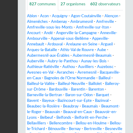
827
communes
27
organismes
602
observateurs
Ablon
-
Acon
-
Acquigny
-
Agon-Coutainville
-
Alençon
-
Almenêches
-
Ambenay
-
Ambrumesnil
-
Amfreville
-
Amfreville-sous-les-Monts
-
Amfreville-sur-Iton
-
Ancourt
-
Andé
-
Angerville-la-Campagne
-
Anneville-
Ambourville
-
Appenai-sous-Bellême
-
Appeville-
Annebault
-
Ardouval
-
Arelaune-en-Seine
-
Argueil
-
Arques-la-Bataille
-
Athis-Val de Rouvre
-
Aube
-
Aubermesnil-aux-Érables
-
Aubermesnil-Beaumais
-
Auberville
-
Aubry-le-Panthou
-
Aunay-les-Bois
-
Authieux-Ratiéville
-
Authou
-
Auvilliers
-
Auzebosc
-
Avesnes-en-Val
-
Avranches
-
Avremesnil
-
Bacqueville-
en-Caux
-
Bagnoles de l'Orne Normandie
-
Bailleul
-
Bailleul-la-Vallée
-
Bailleul-Neuville
-
Baillolet
-
Balleroy-
sur-Drôme
-
Bardouville
-
Barentin
-
Barenton
-
Barneville-la-Bertran
-
Baron-sur-Odon
-
Barquet
-
Bavent
-
Bayeux
-
Bazincourt-sur-Epte
-
Bazinval
-
Beaubec-la-Rosière
-
Beaubray
-
Beaumais
-
Beaumont-
le-Roger
-
Beauvain
-
Beauval-en-Caux
-
Beauvoir-en-
Lyons
-
Belbeuf
-
Belfonds
-
Belforêt-en-Perche
-
Bellavilliers
-
Bellencombre
-
Bellou-en-Houlme
-
Bellou-
le-Trichard
-
Bénouville
-
Bernay
-
Bertreville
-
Besneville