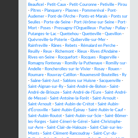
Beauficel
-
Petit-Caux
-
Petit-Couronne
-
Petiville
-
Pirou
-
Pîtres
-
Planquery
-
Plasnes
-
Pommeréval
-
Pont-
Audemer
-
Pont-de-l'Arche
-
Ponts-et-Marais
-
Ponts sur
Seulles
-
Porte-de-Seine
-
Port-Jérôme-sur-Seine
-
Port-
Mort
-
Poses
-
Pressagny-l'Orgueilleux
-
Puchay
-
Pullay
-
Putanges-le-Lac
-
Quettehou
-
Quetteville
-
Quevillon
-
Quévreville-la-Poterie
-
Quiberville-sur-Mer
-
Rainfreville
-
Rânes
-
Rebets
-
Rémalard en Perche
-
Reuilly
-
Reux
-
Richemont
-
Rieux
-
Rives d'Andaine
-
Rives-en-Seine
-
Rocquefort
-
Rocques
-
Rogerville
-
Romagny Fontenay
-
Romilly-la-Puthenaye
-
Romilly-sur-
Andelle
-
Roncherolles-sur-le-Vivier
-
Rosay
-
Rouen
-
Roumare
-
Rouvray-Catillon
-
Rouxmesnil-Bouteilles
-
Ry
-
Saâne-Saint-Just
-
Sablons sur Huisne
-
Sacquenville
-
Saint-Aignan-sur-Ry
-
Saint-André-de-Bohon
-
Saint-
André-de-Briouze
-
Saint-André-de-l'Eure
-
Saint-André-
de-Messei
-
Saint-Antoine-la-Forêt
-
Saint-Arnoult
-
Saint-Arnoult
-
Saint-Aubin-de-Crétot
-
Saint-Aubin-
d'Écrosville
-
Saint-Aubin-Épinay
-
Saint-Aubin-le-Cauf
-
Saint-Aubin-Routot
-
Saint-Aubin-sur-Scie
-
Saint-Bômer-
les-Forges
-
Saint-Céneri-le-Gérei
-
Saint-Christophe-
sur-Avre
-
Saint-Clair-de-Halouze
-
Saint-Clair-sur-les-
Monts
-
Saint-Clément-Rancoudray
-
Saint-Cyr-du-