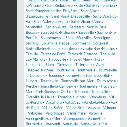
-
Saint-Romain-de-Colbosc
-
Saint-Saëns
-
Saint-Sauveur-
le-Vicomte
-
Saint-Sulpice-sur-Risle
-
Saint-Symphorien
-
Saint-Symphorien-des-Bruyères
-
Saint-Vaast-
d'Équiqueville
-
Saint-Vaast-Dieppedalle
-
Saint-Vaast-du-
Val
-
Saint-Valery-en-Caux
-
Saint-Victor-l'Abbaye
-
Sallenelles
-
Sap-en-Auge
-
Sarceaux
-
Sartilly-Baie-
Bocage
-
Sassetot-le-Malgardé
-
Sasseville
-
Saumont-la-
Poterie
-
Saussemesnil
-
Sées
-
Sénoville
-
Serquigny
-
Sévigny
-
Soligny-la-Trappe
-
Sommesnil
-
Sottevast
-
Sotteville-lès-Rouen
-
Sourdeval
-
Sylvains-Lès-Moulins
-
Tanville
-
Terres de Bord
-
Terres de Druance
-
Theuville-
aux-Maillots
-
Thibouville
-
Thue et Mue
-
Thury-
Harcourt-le-Hom
-
Ticheville
-
Tillières-sur-Avre
-
Tirepied-sur-Sée
-
Touffreville
-
Touffréville
-
Touffreville-
la-Corbeline
-
Touques
-
Tourgéville
-
Tournedos-Bois-
Hubert
-
Tourneville
-
Tourneville-sur-Mer
-
Tourouvre au
Perche
-
Tourville-la-Campagne
-
Toutainville
-
Tracy-sur-
Mer
-
Treis-Sants-en-Ouche
-
Trémont
-
Triqueville
-
Trouville-la-Haule
-
Trouville-sur-Mer
-
Valambray
-
Val-
au-Perche
-
Valdallière
-
Val d'Arry
-
Val-de-la-Haye
-
Val-
de-Reuil
-
Val-de-Saâne
-
Val-de-Scie
-
Valletot
-
Valmont
-
Valognes
-
Valorbiquet
-
Vandrimare
-
Varaville
-
Varengeville-sur-Mer
-
Varenguebec
-
Varneville-
Bretteville
-
Vascœuil
-
Vatteville
-
Vatteville-la-Rue
-