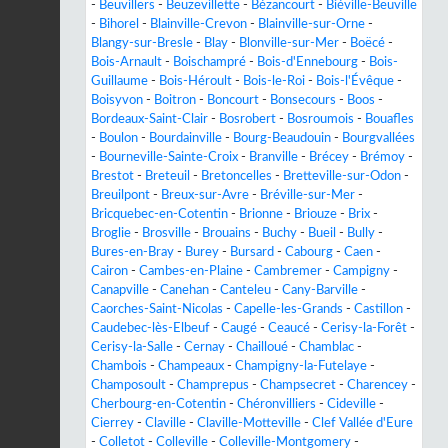
-
Beuvillers
-
Beuzevillette
-
Bézancourt
-
Biéville-Beuville
-
Bihorel
-
Blainville-Crevon
-
Blainville-sur-Orne
-
Blangy-sur-Bresle
-
Blay
-
Blonville-sur-Mer
-
Boëcé
-
Bois-Arnault
-
Boischampré
-
Bois-d'Ennebourg
-
Bois-
Guillaume
-
Bois-Héroult
-
Bois-le-Roi
-
Bois-l'Évêque
-
Boisyvon
-
Boitron
-
Boncourt
-
Bonsecours
-
Boos
-
Bordeaux-Saint-Clair
-
Bosrobert
-
Bosroumois
-
Bouafles
-
Boulon
-
Bourdainville
-
Bourg-Beaudouin
-
Bourgvallées
-
Bourneville-Sainte-Croix
-
Branville
-
Brécey
-
Brémoy
-
Brestot
-
Breteuil
-
Bretoncelles
-
Bretteville-sur-Odon
-
Breuilpont
-
Breux-sur-Avre
-
Bréville-sur-Mer
-
Bricquebec-en-Cotentin
-
Brionne
-
Briouze
-
Brix
-
Broglie
-
Brosville
-
Brouains
-
Buchy
-
Bueil
-
Bully
-
Bures-en-Bray
-
Burey
-
Bursard
-
Cabourg
-
Caen
-
Cairon
-
Cambes-en-Plaine
-
Cambremer
-
Campigny
-
Canapville
-
Canehan
-
Canteleu
-
Cany-Barville
-
Caorches-Saint-Nicolas
-
Capelle-les-Grands
-
Castillon
-
Caudebec-lès-Elbeuf
-
Caugé
-
Ceaucé
-
Cerisy-la-Forêt
-
Cerisy-la-Salle
-
Cernay
-
Chailloué
-
Chamblac
-
Chambois
-
Champeaux
-
Champigny-la-Futelaye
-
Champosoult
-
Champrepus
-
Champsecret
-
Charencey
-
Cherbourg-en-Cotentin
-
Chéronvilliers
-
Cideville
-
Cierrey
-
Claville
-
Claville-Motteville
-
Clef Vallée d'Eure
-
Colletot
-
Colleville
-
Colleville-Montgomery
-