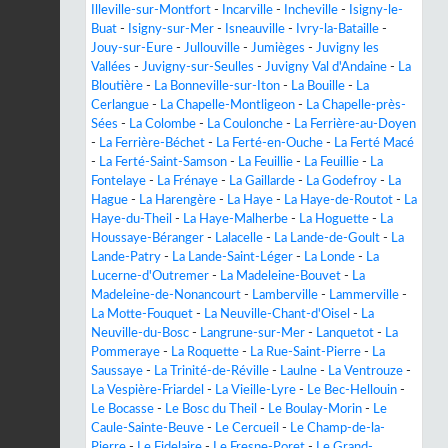
Illeville-sur-Montfort
-
Incarville
-
Incheville
-
Isigny-le-
Buat
-
Isigny-sur-Mer
-
Isneauville
-
Ivry-la-Bataille
-
Jouy-sur-Eure
-
Jullouville
-
Jumièges
-
Juvigny les
Vallées
-
Juvigny-sur-Seulles
-
Juvigny Val d'Andaine
-
La
Bloutière
-
La Bonneville-sur-Iton
-
La Bouille
-
La
Cerlangue
-
La Chapelle-Montligeon
-
La Chapelle-près-
Sées
-
La Colombe
-
La Coulonche
-
La Ferrière-au-Doyen
-
La Ferrière-Béchet
-
La Ferté-en-Ouche
-
La Ferté Macé
-
La Ferté-Saint-Samson
-
La Feuillie
-
La Feuillie
-
La
Fontelaye
-
La Frénaye
-
La Gaillarde
-
La Godefroy
-
La
Hague
-
La Harengère
-
La Haye
-
La Haye-de-Routot
-
La
Haye-du-Theil
-
La Haye-Malherbe
-
La Hoguette
-
La
Houssaye-Béranger
-
Lalacelle
-
La Lande-de-Goult
-
La
Lande-Patry
-
La Lande-Saint-Léger
-
La Londe
-
La
Lucerne-d'Outremer
-
La Madeleine-Bouvet
-
La
Madeleine-de-Nonancourt
-
Lamberville
-
Lammerville
-
La Motte-Fouquet
-
La Neuville-Chant-d'Oisel
-
La
Neuville-du-Bosc
-
Langrune-sur-Mer
-
Lanquetot
-
La
Pommeraye
-
La Roquette
-
La Rue-Saint-Pierre
-
La
Saussaye
-
La Trinité-de-Réville
-
Laulne
-
La Ventrouze
-
La Vespière-Friardel
-
La Vieille-Lyre
-
Le Bec-Hellouin
-
Le Bocasse
-
Le Bosc du Theil
-
Le Boulay-Morin
-
Le
Caule-Sainte-Beuve
-
Le Cercueil
-
Le Champ-de-la-
Pierre
-
Le Fidelaire
-
Le Fresne-Poret
-
Le Grand-