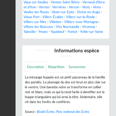
Vaux-sur-Seulles
-
Ventes-Saint-Rémy
-
Verneuil d'Avre
et d'Iton
-
Vernon
-
Verrières
-
Verson
-
Vesly
-
Vesly
-
Veules-les-Roses
-
Vexin-sur-Epte
-
Victot-en-Auge
-
Vieux-Port
-
Villers-Écalles
-
Villers-sur-le-Roule
-
Villers-sur-Mer
-
Villettes
-
Villiers-sous-Mortagne
-
Villons-les-Buissons
-
Vire Normandie
-
Vironvay
-
Yainville
-
Ymare
-
Yquebeuf
-
Yvetot
-
Yville-sur-Seine
Informations espèce
Description
Répartition
Synonymes
La mésange huppée est un petit passereau de la famille
des paridés. Le plumage du dos est brun et plus clair sur
le ventre, Une bavette noire se transforme en collier
noir et blanc, mais ce qui la rend facile à identifier est la
huppe triangulaire qui lui orne la tête. Sédentaire, elle
vit dans les forêts de conifères.
Source :
Biodiv'Écrins, Parc national des Écrins