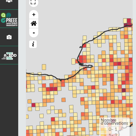
+
-
Nombre
d'observations
0– 1
1– 2