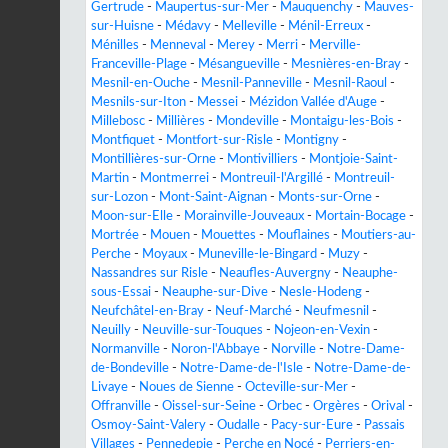
Gertrude
-
Maupertus-sur-Mer
-
Mauquenchy
-
Mauves-
sur-Huisne
-
Médavy
-
Melleville
-
Ménil-Erreux
-
Ménilles
-
Menneval
-
Merey
-
Merri
-
Merville-
Franceville-Plage
-
Mésangueville
-
Mesnières-en-Bray
-
Mesnil-en-Ouche
-
Mesnil-Panneville
-
Mesnil-Raoul
-
Mesnils-sur-Iton
-
Messei
-
Mézidon Vallée d'Auge
-
Millebosc
-
Millières
-
Mondeville
-
Montaigu-les-Bois
-
Montfiquet
-
Montfort-sur-Risle
-
Montigny
-
Montillières-sur-Orne
-
Montivilliers
-
Montjoie-Saint-
Martin
-
Montmerrei
-
Montreuil-l'Argillé
-
Montreuil-
sur-Lozon
-
Mont-Saint-Aignan
-
Monts-sur-Orne
-
Moon-sur-Elle
-
Morainville-Jouveaux
-
Mortain-Bocage
-
Mortrée
-
Mouen
-
Mouettes
-
Mouflaines
-
Moutiers-au-
Perche
-
Moyaux
-
Muneville-le-Bingard
-
Muzy
-
Nassandres sur Risle
-
Neaufles-Auvergny
-
Neauphe-
sous-Essai
-
Neauphe-sur-Dive
-
Nesle-Hodeng
-
Neufchâtel-en-Bray
-
Neuf-Marché
-
Neufmesnil
-
Neuilly
-
Neuville-sur-Touques
-
Nojeon-en-Vexin
-
Normanville
-
Noron-l'Abbaye
-
Norville
-
Notre-Dame-
de-Bondeville
-
Notre-Dame-de-l'Isle
-
Notre-Dame-de-
Livaye
-
Noues de Sienne
-
Octeville-sur-Mer
-
Offranville
-
Oissel-sur-Seine
-
Orbec
-
Orgères
-
Orival
-
Osmoy-Saint-Valery
-
Oudalle
-
Pacy-sur-Eure
-
Passais
Villages
-
Pennedepie
-
Perche en Nocé
-
Perriers-en-