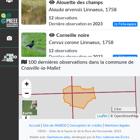
Alouette des champs
Alauda arvensis
Linnaeus, 1758
12
observations
Dernière observation en
2023
Fiche espèce
Corneille noire
Corvus corone
Linnaeus, 1758
12
observations
Dernière observation en
2023
Fiche espèce
100 dernières observations dans la commune de
Crasville-la-Mallet
Pinson des arbres
Fringilla coelebs
Linnaeus, 1758
+
11
observations
Dernière observation en
2023
Fiche espèce
−
Merle noir
Turdus merula
Linnaeus, 1758
2 km
Leaflet
| © OpenStreetMap
10
observations
Dernière observation en
2023
Fiche espèce
Accueil
|
Site de l'ANBDD
|
Conception et crédits
|
Mentions légales
ODIN - Atlas de la faune et de la flore de Normandie, 2023
Pigeon ramier
Réalisé avec
GeoNature-atlas
, développé par le
Parc national des Écrins