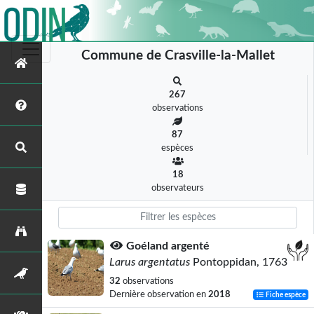
Commune de Crasville-la-Mallet
267
observations
87
espèces
18
observateurs
Goéland argenté
Larus argentatus
Pontoppidan, 1763
32
observations
Dernière observation en
2018
Fiche espèce