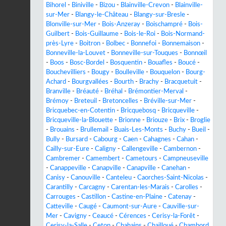
Bihorel
-
Biniville
-
Bizou
-
Blainville-Crevon
-
Blainville-
sur-Mer
-
Blangy-le-Château
-
Blangy-sur-Bresle
-
Blonville-sur-Mer
-
Bois-Anzeray
-
Boischampré
-
Bois-
Guilbert
-
Bois-Guillaume
-
Bois-le-Roi
-
Bois-Normand-
près-Lyre
-
Boitron
-
Bolbec
-
Bonnefoi
-
Bonnemaison
-
Bonneville-la-Louvet
-
Bonneville-sur-Touques
-
Bonnœil
-
Boos
-
Bosc-Bordel
-
Bosquentin
-
Bouafles
-
Boucé
-
Bouchevilliers
-
Bougy
-
Boulleville
-
Bouquelon
-
Bourg-
Achard
-
Bourgvallées
-
Bourth
-
Brachy
-
Bracquetuit
-
Branville
-
Bréauté
-
Bréhal
-
Brémontier-Merval
-
Brémoy
-
Breteuil
-
Bretoncelles
-
Bréville-sur-Mer
-
Bricquebec-en-Cotentin
-
Bricquebosq
-
Bricqueville
-
Bricqueville-la-Blouette
-
Brionne
-
Briouze
-
Brix
-
Broglie
-
Brouains
-
Brullemail
-
Buais-Les-Monts
-
Buchy
-
Bueil
-
Bully
-
Bursard
-
Cabourg
-
Caen
-
Cahagnes
-
Cahan
-
Cailly-sur-Eure
-
Caligny
-
Callengeville
-
Cambernon
-
Cambremer
-
Camembert
-
Cametours
-
Campneuseville
-
Canappeville
-
Canapville
-
Canapville
-
Canehan
-
Canisy
-
Canouville
-
Canteleu
-
Caorches-Saint-Nicolas
-
Carantilly
-
Carcagny
-
Carentan-les-Marais
-
Carolles
-
Carrouges
-
Castillon
-
Castine-en-Plaine
-
Catenay
-
Catteville
-
Caugé
-
Caumont-sur-Aure
-
Cauville-sur-
Mer
-
Cavigny
-
Ceaucé
-
Cérences
-
Cerisy-la-Forêt
-
Cerisy-la-Salle
-
Ceton
-
Chahains
-
Chailloué
-
Chambord