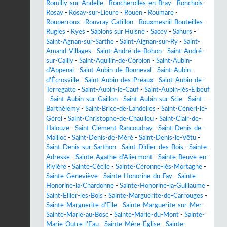
Romilly-sur-Andelle
-
Roncherolles-en-Bray
-
Ronchois
-
Rosay
-
Rosay-sur-Lieure
-
Rouen
-
Roumare
-
Rouperroux
-
Rouvray-Catillon
-
Rouxmesnil-Bouteilles
-
Rugles
-
Ryes
-
Sablons sur Huisne
-
Sacey
-
Sahurs
-
Saint-Agnan-sur-Sarthe
-
Saint-Aignan-sur-Ry
-
Saint-
Amand-Villages
-
Saint-André-de-Bohon
-
Saint-André-
sur-Cailly
-
Saint-Aquilin-de-Corbion
-
Saint-Aubin-
d'Appenai
-
Saint-Aubin-de-Bonneval
-
Saint-Aubin-
d'Écrosville
-
Saint-Aubin-des-Préaux
-
Saint-Aubin-de-
Terregatte
-
Saint-Aubin-le-Cauf
-
Saint-Aubin-lès-Elbeuf
-
Saint-Aubin-sur-Gaillon
-
Saint-Aubin-sur-Scie
-
Saint-
Barthélemy
-
Saint-Brice-de-Landelles
-
Saint-Céneri-le-
Gérei
-
Saint-Christophe-de-Chaulieu
-
Saint-Clair-de-
Halouze
-
Saint-Clément-Rancoudray
-
Saint-Denis-de-
Mailloc
-
Saint-Denis-de-Méré
-
Saint-Denis-le-Vêtu
-
Saint-Denis-sur-Sarthon
-
Saint-Didier-des-Bois
-
Sainte-
Adresse
-
Sainte-Agathe-d'Aliermont
-
Sainte-Beuve-en-
Rivière
-
Sainte-Cécile
-
Sainte-Céronne-lès-Mortagne
-
Sainte-Geneviève
-
Sainte-Honorine-du-Fay
-
Sainte-
Honorine-la-Chardonne
-
Sainte-Honorine-la-Guillaume
-
Saint-Ellier-les-Bois
-
Sainte-Marguerite-de-Carrouges
-
Sainte-Marguerite-d'Elle
-
Sainte-Marguerite-sur-Mer
-
Sainte-Marie-au-Bosc
-
Sainte-Marie-du-Mont
-
Sainte-
Marie-Outre-l'Eau
-
Sainte-Mère-Église
-
Sainte-