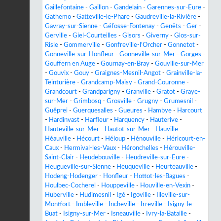
Gaillefontaine
-
Gaillon
-
Gandelain
-
Garennes-sur-Eure
-
Gathemo
-
Gatteville-le-Phare
-
Gaudreville-la-Rivière
-
Gavray-sur-Sienne
-
Géfosse-Fontenay
-
Genêts
-
Ger
-
Gerville
-
Giel-Courteilles
-
Gisors
-
Giverny
-
Glos-sur-
Risle
-
Gommerville
-
Gonfreville-l'Orcher
-
Gonnetot
-
Gonneville-sur-Honfleur
-
Gonneville-sur-Mer
-
Gorges
-
Gouffern en Auge
-
Gournay-en-Bray
-
Gouville-sur-Mer
-
Gouvix
-
Gouy
-
Graignes-Mesnil-Angot
-
Grainville-la-
Teinturière
-
Grandcamp-Maisy
-
Grand-Couronne
-
Grandcourt
-
Grandparigny
-
Granville
-
Gratot
-
Graye-
sur-Mer
-
Grimbosq
-
Grosville
-
Grugny
-
Grumesnil
-
Guêprei
-
Guerquesalles
-
Gueures
-
Hambye
-
Harcourt
-
Hardinvast
-
Harfleur
-
Harquency
-
Hauterive
-
Hauteville-sur-Mer
-
Hautot-sur-Mer
-
Hauville
-
Héauville
-
Hécourt
-
Héloup
-
Hénouville
-
Héricourt-en-
Caux
-
Hermival-les-Vaux
-
Héronchelles
-
Hérouville-
Saint-Clair
-
Heudebouville
-
Heudreville-sur-Eure
-
Heugueville-sur-Sienne
-
Heuqueville
-
Heurteauville
-
Hodeng-Hodenger
-
Honfleur
-
Hottot-les-Bagues
-
Houlbec-Cocherel
-
Houppeville
-
Houville-en-Vexin
-
Huberville
-
Hudimesnil
-
Igé
-
Igoville
-
Illeville-sur-
Montfort
-
Imbleville
-
Incheville
-
Irreville
-
Isigny-le-
Buat
-
Isigny-sur-Mer
-
Isneauville
-
Ivry-la-Bataille
-