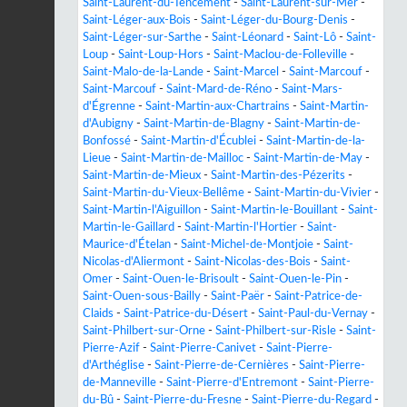
Saint-Laurent-du-Tencement
-
Saint-Laurent-sur-Mer
-
Saint-Léger-aux-Bois
-
Saint-Léger-du-Bourg-Denis
-
Saint-Léger-sur-Sarthe
-
Saint-Léonard
-
Saint-Lô
-
Saint-
Loup
-
Saint-Loup-Hors
-
Saint-Maclou-de-Folleville
-
Saint-Malo-de-la-Lande
-
Saint-Marcel
-
Saint-Marcouf
-
Saint-Marcouf
-
Saint-Mard-de-Réno
-
Saint-Mars-
d'Égrenne
-
Saint-Martin-aux-Chartrains
-
Saint-Martin-
d'Aubigny
-
Saint-Martin-de-Blagny
-
Saint-Martin-de-
Bonfossé
-
Saint-Martin-d'Écublei
-
Saint-Martin-de-la-
Lieue
-
Saint-Martin-de-Mailloc
-
Saint-Martin-de-May
-
Saint-Martin-de-Mieux
-
Saint-Martin-des-Pézerits
-
Saint-Martin-du-Vieux-Bellême
-
Saint-Martin-du-Vivier
-
Saint-Martin-l'Aiguillon
-
Saint-Martin-le-Bouillant
-
Saint-
Martin-le-Gaillard
-
Saint-Martin-l'Hortier
-
Saint-
Maurice-d'Ételan
-
Saint-Michel-de-Montjoie
-
Saint-
Nicolas-d'Aliermont
-
Saint-Nicolas-des-Bois
-
Saint-
Omer
-
Saint-Ouen-le-Brisoult
-
Saint-Ouen-le-Pin
-
Saint-Ouen-sous-Bailly
-
Saint-Paër
-
Saint-Patrice-de-
Claids
-
Saint-Patrice-du-Désert
-
Saint-Paul-du-Vernay
-
Saint-Philbert-sur-Orne
-
Saint-Philbert-sur-Risle
-
Saint-
Pierre-Azif
-
Saint-Pierre-Canivet
-
Saint-Pierre-
d'Arthéglise
-
Saint-Pierre-de-Cernières
-
Saint-Pierre-
de-Manneville
-
Saint-Pierre-d'Entremont
-
Saint-Pierre-
du-Bû
-
Saint-Pierre-du-Fresne
-
Saint-Pierre-du-Regard
-