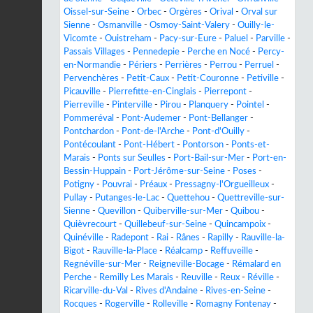
Oissel-sur-Seine
-
Orbec
-
Orgères
-
Orival
-
Orval sur
Sienne
-
Osmanville
-
Osmoy-Saint-Valery
-
Ouilly-le-
Vicomte
-
Ouistreham
-
Pacy-sur-Eure
-
Paluel
-
Parville
-
Passais Villages
-
Pennedepie
-
Perche en Nocé
-
Percy-
en-Normandie
-
Périers
-
Perrières
-
Perrou
-
Perruel
-
Pervenchères
-
Petit-Caux
-
Petit-Couronne
-
Petiville
-
Picauville
-
Pierrefitte-en-Cinglais
-
Pierrepont
-
Pierreville
-
Pinterville
-
Pirou
-
Planquery
-
Pointel
-
Pommeréval
-
Pont-Audemer
-
Pont-Bellanger
-
Pontchardon
-
Pont-de-l'Arche
-
Pont-d'Ouilly
-
Pontécoulant
-
Pont-Hébert
-
Pontorson
-
Ponts-et-
Marais
-
Ponts sur Seulles
-
Port-Bail-sur-Mer
-
Port-en-
Bessin-Huppain
-
Port-Jérôme-sur-Seine
-
Poses
-
Potigny
-
Pouvrai
-
Préaux
-
Pressagny-l'Orgueilleux
-
Pullay
-
Putanges-le-Lac
-
Quettehou
-
Quettreville-sur-
Sienne
-
Quevillon
-
Quiberville-sur-Mer
-
Quibou
-
Quièvrecourt
-
Quillebeuf-sur-Seine
-
Quincampoix
-
Quinéville
-
Radepont
-
Rai
-
Rânes
-
Rapilly
-
Rauville-la-
Bigot
-
Rauville-la-Place
-
Réalcamp
-
Reffuveille
-
Regnéville-sur-Mer
-
Reigneville-Bocage
-
Rémalard en
Perche
-
Remilly Les Marais
-
Reuville
-
Reux
-
Réville
-
Ricarville-du-Val
-
Rives d'Andaine
-
Rives-en-Seine
-
Rocques
-
Rogerville
-
Rolleville
-
Romagny Fontenay
-