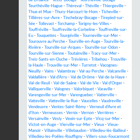
Teurthéville-Hague
-
Thèreval
-
Théville
-
Thiergeville
-
Thue et Mue
-
Thury-Harcourt-le-Hom
-
Ticheville
-
Tillières-sur-Avre
-
Tinchebray-Bocage
-
Tirepied-sur-
Sée
-
Tollevast
-
Torchamp
-
Torigny-les-Villes
-
Touffréville
-
Touffreville-la-Corbeline
-
Touffreville-sur-
Eu
-
Touquettes
-
Tourgéville
-
Tourneville-sur-Mer
-
Tourouvre au Perche
-
Tourville-en-Auge
-
Tourville-la-
Rivière
-
Tourville-sur-Arques
-
Tourville-sur-Odon
-
Tourville-sur-Sienne
-
Toutainville
-
Tracy-sur-Mer
-
Treis-Sants-en-Ouche
-
Trévières
-
Tribehou
-
Trouville-
la-Haule
-
Trouville-sur-Mer
-
Turretot
-
Vacognes-
Neuilly
-
Vains
-
Valambray
-
Val-au-Perche
-
Valcanville
-
Valdallière
-
Val d'Arry
-
Val de Drôme
-
Val-de-la-Haye
-
Val-de-Reuil
-
Val-de-Saâne
-
Val-de-Vie
-
Val d'Orger
-
Valliquerville
-
Valognes
-
Valorbiquet
-
Varaville
-
Varengeville-sur-Mer
-
Varenguebec
-
Vatierville
-
Vatteville
-
Vatteville-la-Rue
-
Vaucelles
-
Vaudreville
-
Vendeuvre
-
Ventes-Saint-Rémy
-
Verneuil d'Avre et
d'Iton
-
Verneusses
-
Vernix
-
Vernon
-
Verrières
-
Versainville
-
Vesly
-
Vexin-sur-Epte
-
Vicq-sur-Mer
-
Victot-en-Auge
-
Vierville-sur-Mer
-
Vieux
-
Vieux-
Manoir
-
Villainville
-
Villebaudon
-
Villedieu-lès-Bailleul
-
Villedieu-les-Poêles-Rouffigny
-
Villers-sous-Foucarmont