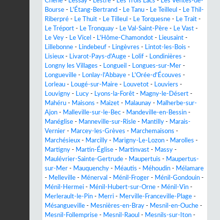
Chêne
-
Lessay
-
Lestre
-
Les Trois Lacs
-
Les Ventes-de-
Bourse
-
L'Étang-Bertrand
-
Le Tanu
-
Le Teilleul
-
Le Thil-
Riberpré
-
Le Thuit
-
Le Tilleul
-
Le Torquesne
-
Le Trait
-
Le Tréport
-
Le Tronquay
-
Le Val-Saint-Père
-
Le Vast
-
Le Vey
-
Le Vicel
-
L'Hôme-Chamondot
-
Lieusaint
-
Lillebonne
-
Lindebeuf
-
Lingèvres
-
Lintot-les-Bois
-
Lisieux
-
Livarot-Pays-d'Auge
-
Lolif
-
Londinières
-
Longny les Villages
-
Longueil
-
Longues-sur-Mer
-
Longueville
-
Lonlay-l'Abbaye
-
L'Orée-d'Écouves
-
Lorleau
-
Lougé-sur-Maire
-
Louvetot
-
Louviers
-
Louvigny
-
Lucy
-
Lyons-la-Forêt
-
Magny-le-Désert
-
Mahéru
-
Maisons
-
Maizet
-
Malaunay
-
Malherbe-sur-
Ajon
-
Malleville-sur-le-Bec
-
Mandeville-en-Bessin
-
Manéglise
-
Manneville-sur-Risle
-
Mantilly
-
Marais-
Vernier
-
Marcey-les-Grèves
-
Marchemaisons
-
Marchésieux
-
Marcilly
-
Marigny-Le-Lozon
-
Marolles
-
Martigny
-
Martin-Église
-
Martinvast
-
Massy
-
Maulévrier-Sainte-Gertrude
-
Maupertuis
-
Maupertus-
sur-Mer
-
Mauquenchy
-
Méautis
-
Méhoudin
-
Mélamare
-
Melleville
-
Ménerval
-
Ménil-Froger
-
Ménil-Gondouin
-
Ménil-Hermei
-
Ménil-Hubert-sur-Orne
-
Ménil-Vin
-
Merlerault-le-Pin
-
Merri
-
Merville-Franceville-Plage
-
Mésangueville
-
Mesnières-en-Bray
-
Mesnil-en-Ouche
-
Mesnil-Follemprise
-
Mesnil-Raoul
-
Mesnils-sur-Iton
-