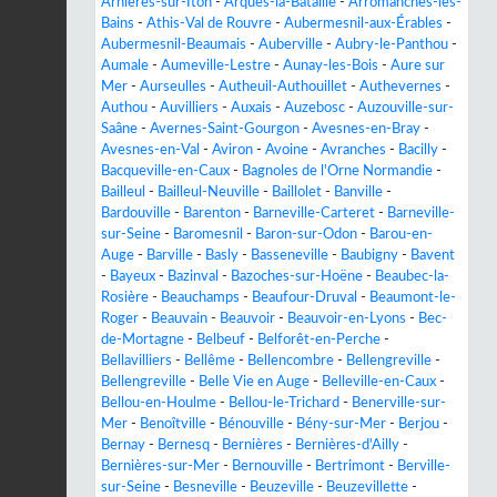
Arnières-sur-Iton
-
Arques-la-Bataille
-
Arromanches-les-
Bains
-
Athis-Val de Rouvre
-
Aubermesnil-aux-Érables
-
Aubermesnil-Beaumais
-
Auberville
-
Aubry-le-Panthou
-
Aumale
-
Aumeville-Lestre
-
Aunay-les-Bois
-
Aure sur
Mer
-
Aurseulles
-
Autheuil-Authouillet
-
Authevernes
-
Authou
-
Auvilliers
-
Auxais
-
Auzebosc
-
Auzouville-sur-
Saâne
-
Avernes-Saint-Gourgon
-
Avesnes-en-Bray
-
Avesnes-en-Val
-
Aviron
-
Avoine
-
Avranches
-
Bacilly
-
Bacqueville-en-Caux
-
Bagnoles de l'Orne Normandie
-
Bailleul
-
Bailleul-Neuville
-
Baillolet
-
Banville
-
Bardouville
-
Barenton
-
Barneville-Carteret
-
Barneville-
sur-Seine
-
Baromesnil
-
Baron-sur-Odon
-
Barou-en-
Auge
-
Barville
-
Basly
-
Basseneville
-
Baubigny
-
Bavent
-
Bayeux
-
Bazinval
-
Bazoches-sur-Hoëne
-
Beaubec-la-
Rosière
-
Beauchamps
-
Beaufour-Druval
-
Beaumont-le-
Roger
-
Beauvain
-
Beauvoir
-
Beauvoir-en-Lyons
-
Bec-
de-Mortagne
-
Belbeuf
-
Belforêt-en-Perche
-
Bellavilliers
-
Bellême
-
Bellencombre
-
Bellengreville
-
Bellengreville
-
Belle Vie en Auge
-
Belleville-en-Caux
-
Bellou-en-Houlme
-
Bellou-le-Trichard
-
Benerville-sur-
Mer
-
Benoîtville
-
Bénouville
-
Bény-sur-Mer
-
Berjou
-
Bernay
-
Bernesq
-
Bernières
-
Bernières-d'Ailly
-
Bernières-sur-Mer
-
Bernouville
-
Bertrimont
-
Berville-
sur-Seine
-
Besneville
-
Beuzeville
-
Beuzevillette
-