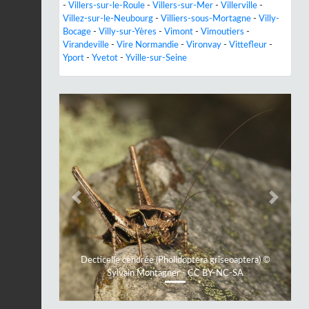
-
Villers-sur-le-Roule
-
Villers-sur-Mer
-
Villerville
-
Villez-sur-le-Neubourg
-
Villiers-sous-Mortagne
-
Villy-
Bocage
-
Villy-sur-Yères
-
Vimont
-
Vimoutiers
-
Virandeville
-
Vire Normandie
-
Vironvay
-
Vittefleur
-
Yport
-
Yvetot
-
Yville-sur-Seine
Previous
Next
Decticelle cendrée (Pholidoptera griseoaptera) ©
Sylvain Montagner - CC BY-NC-SA