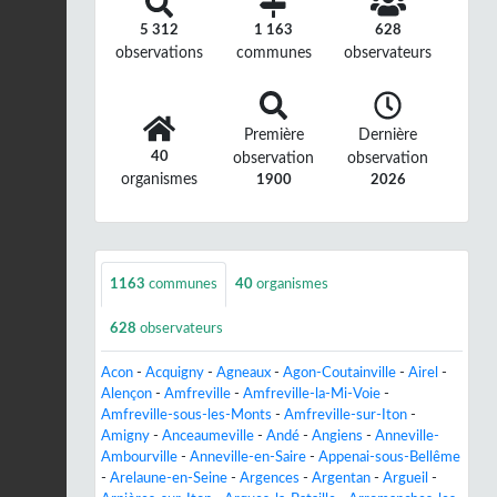
5 312
1 163
628
observations
communes
observateurs
Première
Dernière
40
observation
observation
organismes
1900
2026
1163
communes
40
organismes
628
observateurs
Acon
-
Acquigny
-
Agneaux
-
Agon-Coutainville
-
Airel
-
Alençon
-
Amfreville
-
Amfreville-la-Mi-Voie
-
Amfreville-sous-les-Monts
-
Amfreville-sur-Iton
-
Amigny
-
Anceaumeville
-
Andé
-
Angiens
-
Anneville-
Ambourville
-
Anneville-en-Saire
-
Appenai-sous-Bellême
-
Arelaune-en-Seine
-
Argences
-
Argentan
-
Argueil
-