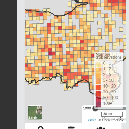
Nombre
d'observations
0– 1
1– 2
2– 5
5– 10
10– 20
20– 50
50– 100
100+
1900
30 km
Nombre d'observa
Leaflet
| © OpenStreetMap