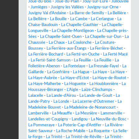
Joué-du-Bois
-
Joué-du-Plain
-
Jouy-sur-Eure
-
Jullouville
-
Jumièges
-
Juvigny les Vallées
-
Juvigny-sur-Orne
-
Juvigny Val d'Andaine
-
La Barre-de-Semilly
-
La Bellière
-
La Bellière
-
La Bouille
-
La Cambe
-
La Cerlangue
-
La
Chaise-Baudouin
-
La Chapelle-Gauthier
-
La Chapelle-
Longueville
-
La Chapelle-Montligeon
-
La Chapelle-près-
Sées
-
La Chapelle-Saint-Ouen
-
La Chapelle-sur-Dun
-
La
Chaussée
-
La Chaux
-
La Coulonche
-
La Couture-
Boussey
-
La Ferrière-aux-Étangs
-
La Ferrière-Béchet
-
La Ferrière-Bochard
-
La Ferté-en-Ouche
-
La Ferté Macé
-
La Ferté-Saint-Samson
-
La Feuillie
-
La Feuillie
-
La
Folletière-Abenon
-
La Fontelaye
-
La Fresnaie-Fayel
-
La
Gaillarde
-
La Gonfrière
-
La Hague
-
La Haye
-
La Haye
-
La Haye-Aubrée
-
La Haye-d'Ectot
-
La Haye-de-Routot
-
La Haye-Malherbe
-
La Hoguette
-
La Houblonnière
-
La
Houssaye-Béranger
-
L'Aigle
-
Laize-Clinchamps
-
Lalacelle
-
La Lande-d'Airou
-
La Lande-de-Goult
-
La
Lande-Patry
-
La Londe
-
La Lucerne-d'Outremer
-
La
Madeleine-Bouvet
-
La Madeleine-de-Nonancourt
-
Lamberville
-
La Meauffe
-
La Mesnière
-
Lammerville
-
Landelles-et-Coupigny
-
Landigou
-
La Neuville-du-Bosc
-
La Pommeraye
-
La Poterie-Cap-d'Antifer
-
La Rivière-
Saint-Sauveur
-
La Roche-Mabile
-
La Roquette
-
La Selle-
la-Forge
-
La Trinité
-
La Trinité-de-Réville
-
La Trinité-