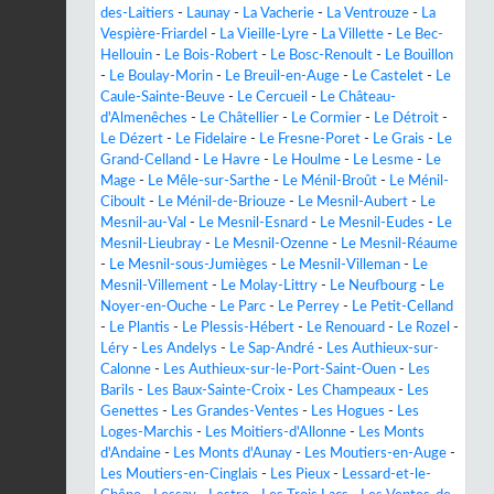
des-Laitiers
-
Launay
-
La Vacherie
-
La Ventrouze
-
La
Vespière-Friardel
-
La Vieille-Lyre
-
La Villette
-
Le Bec-
Hellouin
-
Le Bois-Robert
-
Le Bosc-Renoult
-
Le Bouillon
-
Le Boulay-Morin
-
Le Breuil-en-Auge
-
Le Castelet
-
Le
Caule-Sainte-Beuve
-
Le Cercueil
-
Le Château-
d'Almenêches
-
Le Châtellier
-
Le Cormier
-
Le Détroit
-
Le Dézert
-
Le Fidelaire
-
Le Fresne-Poret
-
Le Grais
-
Le
Grand-Celland
-
Le Havre
-
Le Houlme
-
Le Lesme
-
Le
Mage
-
Le Mêle-sur-Sarthe
-
Le Ménil-Broût
-
Le Ménil-
Ciboult
-
Le Ménil-de-Briouze
-
Le Mesnil-Aubert
-
Le
Mesnil-au-Val
-
Le Mesnil-Esnard
-
Le Mesnil-Eudes
-
Le
Mesnil-Lieubray
-
Le Mesnil-Ozenne
-
Le Mesnil-Réaume
-
Le Mesnil-sous-Jumièges
-
Le Mesnil-Villeman
-
Le
Mesnil-Villement
-
Le Molay-Littry
-
Le Neufbourg
-
Le
Noyer-en-Ouche
-
Le Parc
-
Le Perrey
-
Le Petit-Celland
-
Le Plantis
-
Le Plessis-Hébert
-
Le Renouard
-
Le Rozel
-
Léry
-
Les Andelys
-
Le Sap-André
-
Les Authieux-sur-
Calonne
-
Les Authieux-sur-le-Port-Saint-Ouen
-
Les
Barils
-
Les Baux-Sainte-Croix
-
Les Champeaux
-
Les
Genettes
-
Les Grandes-Ventes
-
Les Hogues
-
Les
Loges-Marchis
-
Les Moitiers-d'Allonne
-
Les Monts
d'Andaine
-
Les Monts d'Aunay
-
Les Moutiers-en-Auge
-
Les Moutiers-en-Cinglais
-
Les Pieux
-
Lessard-et-le-