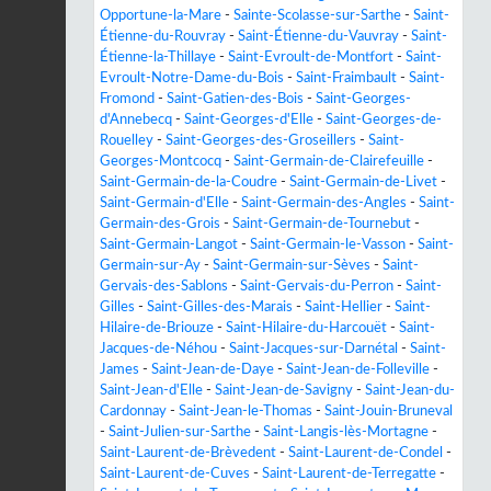
Opportune-la-Mare
-
Sainte-Scolasse-sur-Sarthe
-
Saint-
Étienne-du-Rouvray
-
Saint-Étienne-du-Vauvray
-
Saint-
Étienne-la-Thillaye
-
Saint-Evroult-de-Montfort
-
Saint-
Evroult-Notre-Dame-du-Bois
-
Saint-Fraimbault
-
Saint-
Fromond
-
Saint-Gatien-des-Bois
-
Saint-Georges-
d'Annebecq
-
Saint-Georges-d'Elle
-
Saint-Georges-de-
Rouelley
-
Saint-Georges-des-Groseillers
-
Saint-
Georges-Montcocq
-
Saint-Germain-de-Clairefeuille
-
Saint-Germain-de-la-Coudre
-
Saint-Germain-de-Livet
-
Saint-Germain-d'Elle
-
Saint-Germain-des-Angles
-
Saint-
Germain-des-Grois
-
Saint-Germain-de-Tournebut
-
Saint-Germain-Langot
-
Saint-Germain-le-Vasson
-
Saint-
Germain-sur-Ay
-
Saint-Germain-sur-Sèves
-
Saint-
Gervais-des-Sablons
-
Saint-Gervais-du-Perron
-
Saint-
Gilles
-
Saint-Gilles-des-Marais
-
Saint-Hellier
-
Saint-
Hilaire-de-Briouze
-
Saint-Hilaire-du-Harcouët
-
Saint-
Jacques-de-Néhou
-
Saint-Jacques-sur-Darnétal
-
Saint-
James
-
Saint-Jean-de-Daye
-
Saint-Jean-de-Folleville
-
Saint-Jean-d'Elle
-
Saint-Jean-de-Savigny
-
Saint-Jean-du-
Cardonnay
-
Saint-Jean-le-Thomas
-
Saint-Jouin-Bruneval
-
Saint-Julien-sur-Sarthe
-
Saint-Langis-lès-Mortagne
-
Saint-Laurent-de-Brèvedent
-
Saint-Laurent-de-Condel
-
Saint-Laurent-de-Cuves
-
Saint-Laurent-de-Terregatte
-