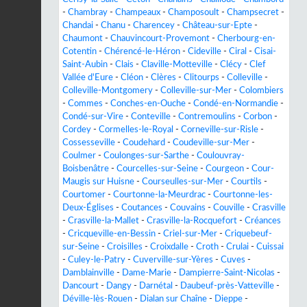
-
Chambray
-
Champeaux
-
Champosoult
-
Champsecret
-
Chandai
-
Chanu
-
Charencey
-
Château-sur-Epte
-
Chaumont
-
Chauvincourt-Provemont
-
Cherbourg-en-
Cotentin
-
Chérencé-le-Héron
-
Cideville
-
Ciral
-
Cisai-
Saint-Aubin
-
Clais
-
Claville-Motteville
-
Clécy
-
Clef
Vallée d'Eure
-
Cléon
-
Clères
-
Clitourps
-
Colleville
-
Colleville-Montgomery
-
Colleville-sur-Mer
-
Colombiers
-
Commes
-
Conches-en-Ouche
-
Condé-en-Normandie
-
Condé-sur-Vire
-
Conteville
-
Contremoulins
-
Corbon
-
Cordey
-
Cormelles-le-Royal
-
Corneville-sur-Risle
-
Cossesseville
-
Coudehard
-
Coudeville-sur-Mer
-
Coulmer
-
Coulonges-sur-Sarthe
-
Coulouvray-
Boisbenâtre
-
Courcelles-sur-Seine
-
Courgeon
-
Cour-
Maugis sur Huisne
-
Courseulles-sur-Mer
-
Courtils
-
Courtomer
-
Courtonne-la-Meurdrac
-
Courtonne-les-
Deux-Églises
-
Coutances
-
Couvains
-
Couville
-
Crasville
-
Crasville-la-Mallet
-
Crasville-la-Rocquefort
-
Créances
-
Cricqueville-en-Bessin
-
Criel-sur-Mer
-
Criquebeuf-
sur-Seine
-
Croisilles
-
Croixdalle
-
Croth
-
Crulai
-
Cuissai
-
Culey-le-Patry
-
Cuverville-sur-Yères
-
Cuves
-
Damblainville
-
Dame-Marie
-
Dampierre-Saint-Nicolas
-
Dancourt
-
Dangy
-
Darnétal
-
Daubeuf-près-Vatteville
-
Déville-lès-Rouen
-
Dialan sur Chaîne
-
Dieppe
-