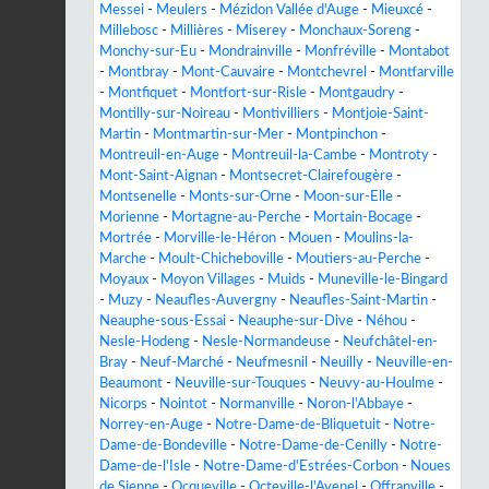
Messei
-
Meulers
-
Mézidon Vallée d'Auge
-
Mieuxcé
-
Millebosc
-
Millières
-
Miserey
-
Monchaux-Soreng
-
Monchy-sur-Eu
-
Mondrainville
-
Monfréville
-
Montabot
-
Montbray
-
Mont-Cauvaire
-
Montchevrel
-
Montfarville
-
Montfiquet
-
Montfort-sur-Risle
-
Montgaudry
-
Montilly-sur-Noireau
-
Montivilliers
-
Montjoie-Saint-
Martin
-
Montmartin-sur-Mer
-
Montpinchon
-
Montreuil-en-Auge
-
Montreuil-la-Cambe
-
Montroty
-
Mont-Saint-Aignan
-
Montsecret-Clairefougère
-
Montsenelle
-
Monts-sur-Orne
-
Moon-sur-Elle
-
Morienne
-
Mortagne-au-Perche
-
Mortain-Bocage
-
Mortrée
-
Morville-le-Héron
-
Mouen
-
Moulins-la-
Marche
-
Moult-Chicheboville
-
Moutiers-au-Perche
-
Moyaux
-
Moyon Villages
-
Muids
-
Muneville-le-Bingard
-
Muzy
-
Neaufles-Auvergny
-
Neaufles-Saint-Martin
-
Neauphe-sous-Essai
-
Neauphe-sur-Dive
-
Néhou
-
Nesle-Hodeng
-
Nesle-Normandeuse
-
Neufchâtel-en-
Bray
-
Neuf-Marché
-
Neufmesnil
-
Neuilly
-
Neuville-en-
Beaumont
-
Neuville-sur-Touques
-
Neuvy-au-Houlme
-
Nicorps
-
Nointot
-
Normanville
-
Noron-l'Abbaye
-
Norrey-en-Auge
-
Notre-Dame-de-Bliquetuit
-
Notre-
Dame-de-Bondeville
-
Notre-Dame-de-Cenilly
-
Notre-
Dame-de-l'Isle
-
Notre-Dame-d'Estrées-Corbon
-
Noues
de Sienne
-
Ocqueville
-
Octeville-l'Avenel
-
Offranville
-