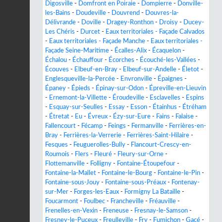
Digosville
-
Domfront en Poiraie
-
Dompierre
-
Donville-
les-Bains
-
Doudeville
-
Douvrend
-
Douvres-la-
Délivrande
-
Doville
-
Dragey-Ronthon
-
Droisy
-
Ducey-
Les Chéris
-
Durcet
-
Eaux territoriales - Façade Calvados
-
Eaux territoriales - Façade Manche
-
Eaux territoriales -
Façade Seine-Maritime
-
Écalles-Alix
-
Écaquelon
-
Échalou
-
Échauffour
-
Écorches
-
Écouché-les-Vallées
-
Écouves
-
Elbeuf-en-Bray
-
Elbeuf-sur-Andelle
-
Életot
-
Englesqueville-la-Percée
-
Envronville
-
Épaignes
-
Épaney
-
Épieds
-
Épinay-sur-Odon
-
Épreville-en-Lieuvin
-
Ernemont-la-Villette
-
Éroudeville
-
Esclavelles
-
Espins
-
Esquay-sur-Seulles
-
Essay
-
Esson
-
Étainhus
-
Étréham
-
Étretat
-
Eu
-
Évreux
-
Ézy-sur-Eure
-
Fains
-
Falaise
-
Fallencourt
-
Fécamp
-
Feings
-
Fermanville
-
Ferrières-en-
Bray
-
Ferrières-la-Verrerie
-
Ferrières-Saint-Hilaire
-
Fesques
-
Feuguerolles-Bully
-
Flancourt-Crescy-en-
Roumois
-
Flers
-
Fleuré
-
Fleury-sur-Orne
-
Flottemanville
-
Folligny
-
Fontaine-Étoupefour
-
Fontaine-la-Mallet
-
Fontaine-le-Bourg
-
Fontaine-le-Pin
-
Fontaine-sous-Jouy
-
Fontaine-sous-Préaux
-
Fontenay-
sur-Mer
-
Forges-les-Eaux
-
Formigny La Bataille
-
Foucarmont
-
Foulbec
-
Francheville
-
Fréauville
-
Frenelles-en-Vexin
-
Freneuse
-
Fresnay-le-Samson
-
Fresney-le-Puceux
-
Freulleville
-
Fry
-
Fumichon
-
Gacé
-