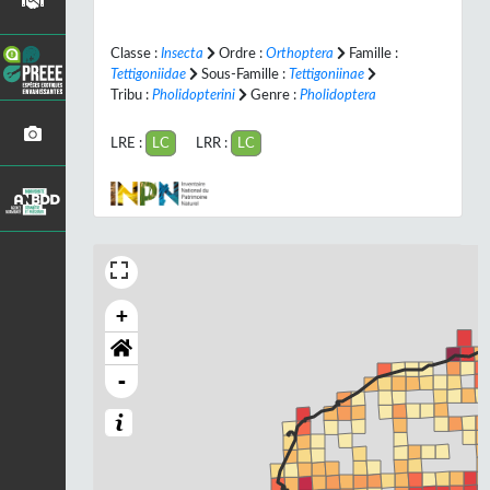
Classe :
Insecta
Ordre :
Orthoptera
Famille :
Tettigoniidae
Sous-Famille :
Tettigoniinae
Tribu :
Pholidopterini
Genre :
Pholidoptera
LRE :
LC
LRR :
LC
+
-