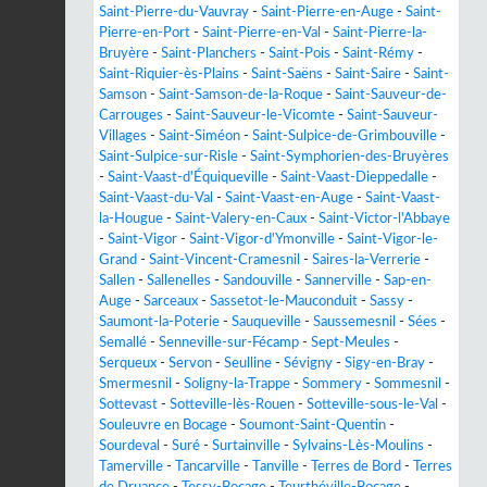
Saint-Pierre-du-Vauvray
-
Saint-Pierre-en-Auge
-
Saint-
Pierre-en-Port
-
Saint-Pierre-en-Val
-
Saint-Pierre-la-
Bruyère
-
Saint-Planchers
-
Saint-Pois
-
Saint-Rémy
-
Saint-Riquier-ès-Plains
-
Saint-Saëns
-
Saint-Saire
-
Saint-
Samson
-
Saint-Samson-de-la-Roque
-
Saint-Sauveur-de-
Carrouges
-
Saint-Sauveur-le-Vicomte
-
Saint-Sauveur-
Villages
-
Saint-Siméon
-
Saint-Sulpice-de-Grimbouville
-
Saint-Sulpice-sur-Risle
-
Saint-Symphorien-des-Bruyères
-
Saint-Vaast-d'Équiqueville
-
Saint-Vaast-Dieppedalle
-
Saint-Vaast-du-Val
-
Saint-Vaast-en-Auge
-
Saint-Vaast-
la-Hougue
-
Saint-Valery-en-Caux
-
Saint-Victor-l'Abbaye
-
Saint-Vigor
-
Saint-Vigor-d'Ymonville
-
Saint-Vigor-le-
Grand
-
Saint-Vincent-Cramesnil
-
Saires-la-Verrerie
-
Sallen
-
Sallenelles
-
Sandouville
-
Sannerville
-
Sap-en-
Auge
-
Sarceaux
-
Sassetot-le-Mauconduit
-
Sassy
-
Saumont-la-Poterie
-
Sauqueville
-
Saussemesnil
-
Sées
-
Semallé
-
Senneville-sur-Fécamp
-
Sept-Meules
-
Serqueux
-
Servon
-
Seulline
-
Sévigny
-
Sigy-en-Bray
-
Smermesnil
-
Soligny-la-Trappe
-
Sommery
-
Sommesnil
-
Sottevast
-
Sotteville-lès-Rouen
-
Sotteville-sous-le-Val
-
Souleuvre en Bocage
-
Soumont-Saint-Quentin
-
Sourdeval
-
Suré
-
Surtainville
-
Sylvains-Lès-Moulins
-
Tamerville
-
Tancarville
-
Tanville
-
Terres de Bord
-
Terres
de Druance
-
Tessy-Bocage
-
Teurthéville-Bocage
-