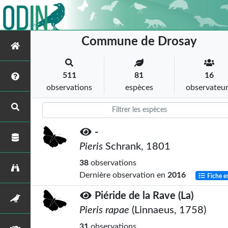
Commune de Drosay
511
81
16
observations
espèces
observateu
-
Pieris
Schrank, 1801
38
observations
Dernière observation en
2016
Fiche e
Piéride de la Rave (La)
Pieris rapae
(Linnaeus, 1758)
31
observations