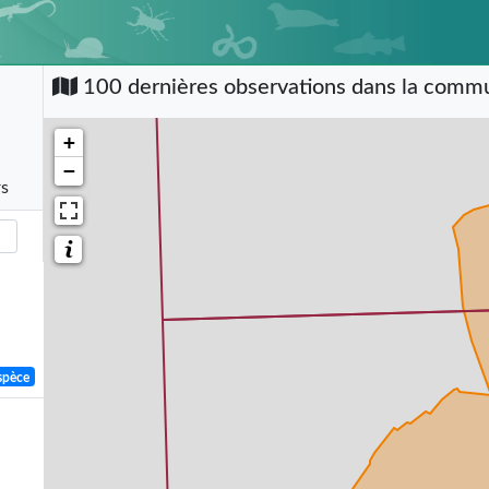
100 dernières observations dans la com
+
−
rs
spèce