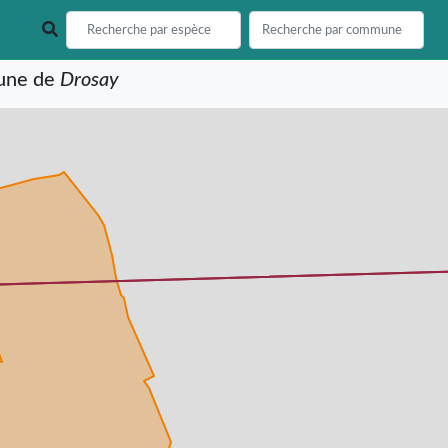
mune de
Drosay