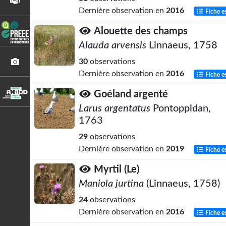
Dernière observation en
2016
Fiche e
Alouette des champs
Alauda arvensis
Linnaeus, 1758
30
observations
Dernière observation en
2016
Fiche e
Goéland argenté
Larus argentatus
Pontoppidan,
1763
29
observations
Dernière observation en
2019
Fiche e
Myrtil (Le)
Maniola jurtina
(Linnaeus, 1758)
24
observations
Dernière observation en
2016
Fiche e