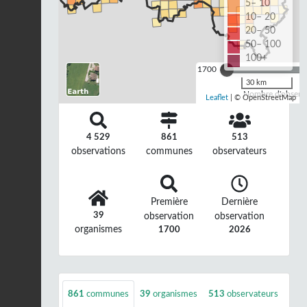
5– 10
10– 20
20– 50
50– 100
100+
1700
30 km
Nombre d'observa
Leaflet
| © OpenStreetMap
4 529
861
513
observations
communes
observateurs
Première
Dernière
39
observation
observation
organismes
1700
2026
861
communes
39
organismes
513
observateurs