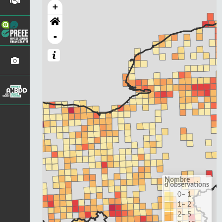
+
-
Nombre
d'observations
0– 1
1– 2
2– 5