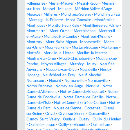
Follemprise
-
Mesnil-Mauger
-
Mesnil-Raoul
-
Mesnils-
sur-Iton
-
Messei
-
Meulers
-
Mézidon Vallée d'Auge
-
Mieuxcé
-
Millières
-
Monchaux-Soreng
-
Monchy-sur-Eu
-
Montaigu-la-Brisette
-
Mont-Cauvaire
-
Montérolier
-
Montfiquet
-
Montfort-sur-Risle
-
Montillières-sur-Orne
-
Montmerrei
-
Mont-Ormel
-
Montpinchon
-
Montreuil-
en-Auge
-
Montreuil-la-Cambe
-
Montreuil-l'Argillé
-
Montroty
-
Mont-Saint-Aignan
-
Montsenelle
-
Monts-
sur-Orne
-
Moon-sur-Elle
-
Mortain-Bocage
-
Mortemer
-
Mortrée
-
Morville-le-Héron
-
Moulins-la-Marche
-
Moulins-sur-Orne
-
Moult-Chicheboville
-
Moutiers-au-
Perche
-
Moyon Villages
-
Mutrécy
-
Muzy
-
Neaufles-
Auvergny
-
Neauphe-sur-Dive
-
Négreville
-
Nesle-
Hodeng
-
Neufchâtel-en-Bray
-
Neuf-Marché
-
Nonancourt
-
Nonant
-
Normanville
-
Normanville
-
Noron-l'Abbaye
-
Norrey-en-Auge
-
Norville
-
Notre-
Dame-d'Aliermont
-
Notre-Dame-de-Bliquetuit
-
Notre-
Dame-de-Bondeville
-
Notre-Dame-de-Cenilly
-
Notre-
Dame-de-l'Isle
-
Notre-Dame-d'Estrées-Corbon
-
Notre-
Dame-du-Parc
-
Noues de Sienne
-
Occagnes
-
Oissel-
sur-Seine
-
Orival
-
Orval sur Sienne
-
Osmanville
-
Osmoy-Saint-Valery
-
Oudalle
-
Ouézy
-
Ouilly-du-Houley
-
Ouilly-le-Tesson
-
Ouilly-le-Vicomte
-
Ouistreham
-