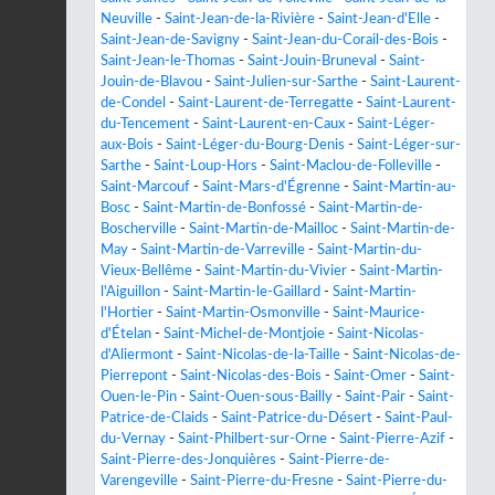
Neuville
-
Saint-Jean-de-la-Rivière
-
Saint-Jean-d'Elle
-
Saint-Jean-de-Savigny
-
Saint-Jean-du-Corail-des-Bois
-
Saint-Jean-le-Thomas
-
Saint-Jouin-Bruneval
-
Saint-
Jouin-de-Blavou
-
Saint-Julien-sur-Sarthe
-
Saint-Laurent-
de-Condel
-
Saint-Laurent-de-Terregatte
-
Saint-Laurent-
du-Tencement
-
Saint-Laurent-en-Caux
-
Saint-Léger-
aux-Bois
-
Saint-Léger-du-Bourg-Denis
-
Saint-Léger-sur-
Sarthe
-
Saint-Loup-Hors
-
Saint-Maclou-de-Folleville
-
Saint-Marcouf
-
Saint-Mars-d'Égrenne
-
Saint-Martin-au-
Bosc
-
Saint-Martin-de-Bonfossé
-
Saint-Martin-de-
Boscherville
-
Saint-Martin-de-Mailloc
-
Saint-Martin-de-
May
-
Saint-Martin-de-Varreville
-
Saint-Martin-du-
Vieux-Bellême
-
Saint-Martin-du-Vivier
-
Saint-Martin-
l'Aiguillon
-
Saint-Martin-le-Gaillard
-
Saint-Martin-
l'Hortier
-
Saint-Martin-Osmonville
-
Saint-Maurice-
d'Ételan
-
Saint-Michel-de-Montjoie
-
Saint-Nicolas-
d'Aliermont
-
Saint-Nicolas-de-la-Taille
-
Saint-Nicolas-de-
Pierrepont
-
Saint-Nicolas-des-Bois
-
Saint-Omer
-
Saint-
Ouen-le-Pin
-
Saint-Ouen-sous-Bailly
-
Saint-Pair
-
Saint-
Patrice-de-Claids
-
Saint-Patrice-du-Désert
-
Saint-Paul-
du-Vernay
-
Saint-Philbert-sur-Orne
-
Saint-Pierre-Azif
-
Saint-Pierre-des-Jonquières
-
Saint-Pierre-de-
Varengeville
-
Saint-Pierre-du-Fresne
-
Saint-Pierre-du-