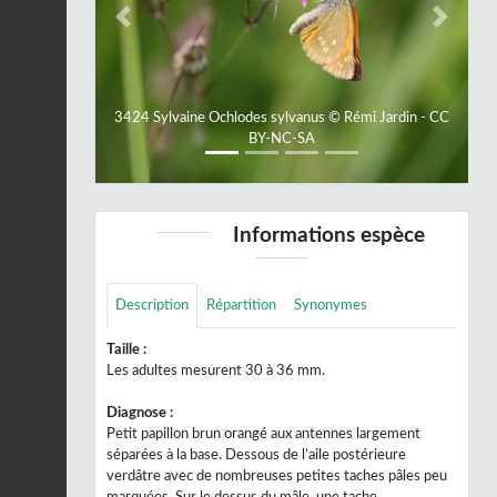
Previous
Next
3424 Sylvaine Ochlodes sylvanus © Rémi Jardin - CC
BY-NC-SA
Informations espèce
Description
Répartition
Synonymes
Taille :
Les adultes mesurent 30 à 36 mm.
Diagnose :
Petit papillon brun orangé aux antennes largement
séparées à la base. Dessous de l’aile postérieure
verdâtre avec de nombreuses petites taches pâles peu
marquées. Sur le dessus du mâle, une tache