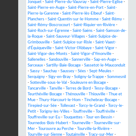
Jonquet
-
Saint-Pierre-du-Vauvray
-
Saint-Pierre-Église
-
Saint-Pierre-en-Auge
-
Saint-Pierre-en-Port
-
Saint-
Pierre-la-Garenne
-
Saint-Pierre-lès-Elbeuf
-
Saint-
Planchers
-
Saint-Quentin-sur-le-Homme
-
Saint-Rémy
-
Saint-Rémy-Boscrocourt
-
Saint-Riquier-en-Rivière
-
Saint-Roch-sur-Égrenne
-
Saint-Saëns
-
Saint-Samson-de-
la-Roque
-
Saint-Sauveur-Villages
-
Saint-Sulpice-de-
Grimbouville
-
Saint-Sulpice-sur-Risle
-
Saint-Vaast-
d'Équiqueville
-
Saint-Victor-l'Abbaye
-
Saint-Vigor
-
Saint-Vigor-des-Monts
-
Saint-Vigor-d'Ymonville
-
Sallenelles
-
Sandouville
-
Sannerville
-
Sap-en-Auge
-
Sarceaux
-
Sartilly-Baie-Bocage
-
Sassetot-le-Mauconduit
-
Sassy
-
Sauchay
-
Saussey
-
Sées
-
Sept-Meules
-
Serquigny
-
Sigy-en-Bray
-
Soligny-la-Trappe
-
Sommesnil
-
Sotteville-sous-le-Val
-
Souleuvre en Bocage
-
Tancarville
-
Tanville
-
Terres de Bord
-
Tessy-Bocage
-
Teurthéville-Bocage
-
Thénouville
-
Thiouville
-
Thue et
Mue
-
Thury-Harcourt-le-Hom
-
Tinchebray-Bocage
-
Tirepied-sur-Sée
-
Tollevast
-
Torcy-le-Grand
-
Torcy-le-
Petit
-
Torigny-les-Villes
-
Touffreville
-
Touffréville
-
Touffreville-sur-Eu
-
Touquettes
-
Tour-en-Bessin
-
Tournedos-Bois-Hubert
-
Tourneville
-
Tourneville-sur-
Mer
-
Tourouvre au Perche
-
Tourville-la-Rivière
-
Tourville-sur-Sienne
-
Toutainville
-
Tracy-sur-Mer
-