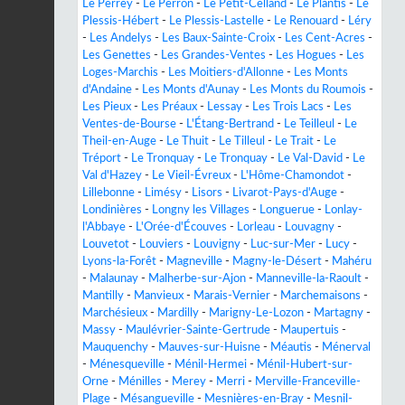
Le Perrey
-
Le Perron
-
Le Petit-Celland
-
Le Plantis
-
Le
Plessis-Hébert
-
Le Plessis-Lastelle
-
Le Renouard
-
Léry
-
Les Andelys
-
Les Baux-Sainte-Croix
-
Les Cent-Acres
-
Les Genettes
-
Les Grandes-Ventes
-
Les Hogues
-
Les
Loges-Marchis
-
Les Moitiers-d'Allonne
-
Les Monts
d'Andaine
-
Les Monts d'Aunay
-
Les Monts du Roumois
-
Les Pieux
-
Les Préaux
-
Lessay
-
Les Trois Lacs
-
Les
Ventes-de-Bourse
-
L'Étang-Bertrand
-
Le Teilleul
-
Le
Theil-en-Auge
-
Le Thuit
-
Le Tilleul
-
Le Trait
-
Le
Tréport
-
Le Tronquay
-
Le Tronquay
-
Le Val-David
-
Le
Val d'Hazey
-
Le Vieil-Évreux
-
L'Hôme-Chamondot
-
Lillebonne
-
Limésy
-
Lisors
-
Livarot-Pays-d'Auge
-
Londinières
-
Longny les Villages
-
Longuerue
-
Lonlay-
l'Abbaye
-
L'Orée-d'Écouves
-
Lorleau
-
Louvagny
-
Louvetot
-
Louviers
-
Louvigny
-
Luc-sur-Mer
-
Lucy
-
Lyons-la-Forêt
-
Magneville
-
Magny-le-Désert
-
Mahéru
-
Malaunay
-
Malherbe-sur-Ajon
-
Manneville-la-Raoult
-
Mantilly
-
Manvieux
-
Marais-Vernier
-
Marchemaisons
-
Marchésieux
-
Mardilly
-
Marigny-Le-Lozon
-
Martagny
-
Massy
-
Maulévrier-Sainte-Gertrude
-
Maupertuis
-
Mauquenchy
-
Mauves-sur-Huisne
-
Méautis
-
Ménerval
-
Ménesqueville
-
Ménil-Hermei
-
Ménil-Hubert-sur-
Orne
-
Ménilles
-
Merey
-
Merri
-
Merville-Franceville-
Plage
-
Mésangueville
-
Mesnières-en-Bray
-
Mesnil-