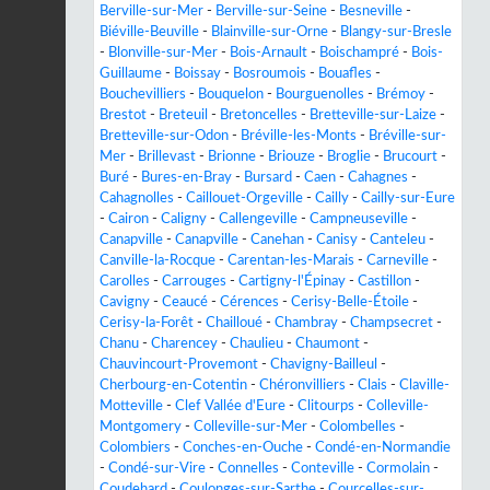
Berville-sur-Mer
-
Berville-sur-Seine
-
Besneville
-
Biéville-Beuville
-
Blainville-sur-Orne
-
Blangy-sur-Bresle
-
Blonville-sur-Mer
-
Bois-Arnault
-
Boischampré
-
Bois-
Guillaume
-
Boissay
-
Bosroumois
-
Bouafles
-
Bouchevilliers
-
Bouquelon
-
Bourguenolles
-
Brémoy
-
Brestot
-
Breteuil
-
Bretoncelles
-
Bretteville-sur-Laize
-
Bretteville-sur-Odon
-
Bréville-les-Monts
-
Bréville-sur-
Mer
-
Brillevast
-
Brionne
-
Briouze
-
Broglie
-
Brucourt
-
Buré
-
Bures-en-Bray
-
Bursard
-
Caen
-
Cahagnes
-
Cahagnolles
-
Caillouet-Orgeville
-
Cailly
-
Cailly-sur-Eure
-
Cairon
-
Caligny
-
Callengeville
-
Campneuseville
-
Canapville
-
Canapville
-
Canehan
-
Canisy
-
Canteleu
-
Canville-la-Rocque
-
Carentan-les-Marais
-
Carneville
-
Carolles
-
Carrouges
-
Cartigny-l'Épinay
-
Castillon
-
Cavigny
-
Ceaucé
-
Cérences
-
Cerisy-Belle-Étoile
-
Cerisy-la-Forêt
-
Chailloué
-
Chambray
-
Champsecret
-
Chanu
-
Charencey
-
Chaulieu
-
Chaumont
-
Chauvincourt-Provemont
-
Chavigny-Bailleul
-
Cherbourg-en-Cotentin
-
Chéronvilliers
-
Clais
-
Claville-
Motteville
-
Clef Vallée d'Eure
-
Clitourps
-
Colleville-
Montgomery
-
Colleville-sur-Mer
-
Colombelles
-
Colombiers
-
Conches-en-Ouche
-
Condé-en-Normandie
-
Condé-sur-Vire
-
Connelles
-
Conteville
-
Cormolain
-
Coudehard
-
Coulonges-sur-Sarthe
-
Courcelles-sur-