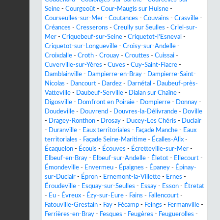
Seine
-
Courgeoût
-
Cour-Maugis sur Huisne
-
Courseulles-sur-Mer
-
Coutances
-
Couvains
-
Crasville
-
Créances
-
Cresserons
-
Creully sur Seulles
-
Criel-sur-
Mer
-
Criquebeuf-sur-Seine
-
Criquetot-l'Esneval
-
Criquetot-sur-Longueville
-
Croisy-sur-Andelle
-
Croixdalle
-
Croth
-
Crouay
-
Crouttes
-
Cuissai
-
Cuverville-sur-Yères
-
Cuves
-
Cuy-Saint-Fiacre
-
Damblainville
-
Dampierre-en-Bray
-
Dampierre-Saint-
Nicolas
-
Dancourt
-
Dardez
-
Darnétal
-
Daubeuf-près-
Vatteville
-
Daubeuf-Serville
-
Dialan sur Chaîne
-
Digosville
-
Domfront en Poiraie
-
Dompierre
-
Donnay
-
Doudeville
-
Douvrend
-
Douvres-la-Délivrande
-
Doville
-
Dragey-Ronthon
-
Drosay
-
Ducey-Les Chéris
-
Duclair
-
Duranville
-
Eaux territoriales - Façade Manche
-
Eaux
territoriales - Façade Seine-Maritime
-
Écalles-Alix
-
Écaquelon
-
Écouis
-
Écouves
-
Écretteville-sur-Mer
-
Elbeuf-en-Bray
-
Elbeuf-sur-Andelle
-
Életot
-
Ellecourt
-
Émondeville
-
Envermeu
-
Épaignes
-
Épaney
-
Épinay-
sur-Duclair
-
Épron
-
Ernemont-la-Villette
-
Ernes
-
Éroudeville
-
Esquay-sur-Seulles
-
Essay
-
Esson
-
Étretat
-
Eu
-
Évreux
-
Ézy-sur-Eure
-
Fains
-
Fallencourt
-
Fatouville-Grestain
-
Fay
-
Fécamp
-
Feings
-
Fermanville
-
Ferrières-en-Bray
-
Fesques
-
Feugères
-
Feuguerolles
-