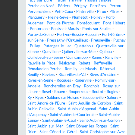
Pacy-sur-Eure
-
Paluel
-
Parville
-
Passais Villages
-
Perche en Nocé
-
Périers
-
Périgny
-
Perrières
-
Perrou
-
Pervenchères
-
Petit-Caux
-
Pinterville
-
Pirou
-
Pîtres
-
Planquery
-
Pleine-Sève
-
Plumetot
-
Poilley
-
Pont-
Audemer
-
Pont-de-l'Arche
-
Pontécoulant
-
Pont-Hébert
-
Pontorson
-
Ponts-et-Marais
-
Ponts sur Seulles
-
Porte-de-Seine
-
Port-en-Bessin-Huppain
-
Port-Jérôme-
sur-Seine
-
Pressagny-l'Orgueilleux
-
Preuseville
-
Puchay
-
Pullay
-
Putanges-le-Lac
-
Quettehou
-
Quettreville-sur-
Sienne
-
Quevillon
-
Quiberville-sur-Mer
-
Quibou
-
Quillebeuf-sur-Seine
-
Quincampoix
-
Rânes
-
Ranville
-
Rauville-la-Place
-
Réalcamp
-
Rebets
-
Reffuveille
-
Rémalard en Perche
-
Remilly Les Marais
-
Rétonval
-
Reuilly
-
Reviers
-
Ricarville-du-Val
-
Rives d'Andaine
-
Rives-en-Seine
-
Rocques
-
Rogerville
-
Romilly-sur-
Andelle
-
Roncherolles-en-Bray
-
Ronchois
-
Rosay-sur-
Lieure
-
Rosel
-
Rouen
-
Rouperroux
-
Routot
-
Rugles
-
Ry
-
Ryes
-
Sablons sur Huisne
-
Sacquenville
-
Sahurs
-
Saint-André-de-l'Eure
-
Saint-Aquilin-de-Corbion
-
Saint-
Aubin-Celloville
-
Saint-Aubin-d'Appenai
-
Saint-Aubin-
d'Arquenay
-
Saint-Aubin-de-Courteraie
-
Saint-Aubin-
Épinay
-
Saint-Aubin-le-Cauf
-
Saint-Aubin-sur-Gaillon
-
Saint-Aubin-sur-Mer
-
Saint-Bômer-les-Forges
-
Saint-
Brice
-
Saint-Céneri-le-Gérei
-
Saint-Christophe-sur-Avre