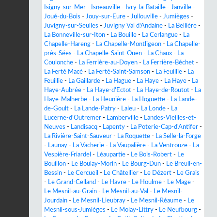
Isigny-sur-Mer
-
Isneauville
-
Ivry-la-Bataille
-
Janville
-
Joué-du-Bois
-
Jouy-sur-Eure
-
Jullouville
-
Jumièges
-
Juvigny-sur-Seulles
-
Juvigny Val d'Andaine
-
La Bellière
-
La Bonneville-sur-Iton
-
La Bouille
-
La Cerlangue
-
La
Chapelle-Hareng
-
La Chapelle-Montligeon
-
La Chapelle-
près-Sées
-
La Chapelle-Saint-Ouen
-
La Chaux
-
La
Coulonche
-
La Ferrière-au-Doyen
-
La Ferrière-Béchet
-
La Ferté Macé
-
La Ferté-Saint-Samson
-
La Feuillie
-
La
Feuillie
-
La Gaillarde
-
La Hague
-
La Haye
-
La Haye
-
La
Haye-Aubrée
-
La Haye-d'Ectot
-
La Haye-de-Routot
-
La
Haye-Malherbe
-
La Heunière
-
La Hoguette
-
La Lande-
de-Goult
-
La Lande-Patry
-
Laleu
-
La Londe
-
La
Lucerne-d'Outremer
-
Lamberville
-
Landes-Vieilles-et-
Neuves
-
Landisacq
-
Lapenty
-
La Poterie-Cap-d'Antifer
-
La Rivière-Saint-Sauveur
-
La Roquette
-
La Selle-la-Forge
-
Launay
-
La Vacherie
-
La Vaupalière
-
La Ventrouze
-
La
Vespière-Friardel
-
Léaupartie
-
Le Bois-Robert
-
Le
Bouillon
-
Le Boulay-Morin
-
Le Bourg-Dun
-
Le Breuil-en-
Bessin
-
Le Cercueil
-
Le Châtellier
-
Le Dézert
-
Le Grais
-
Le Grand-Celland
-
Le Havre
-
Le Houlme
-
Le Mage
-
Le Mesnil-au-Grain
-
Le Mesnil-au-Val
-
Le Mesnil-
Jourdain
-
Le Mesnil-Lieubray
-
Le Mesnil-Réaume
-
Le
Mesnil-sous-Jumièges
-
Le Molay-Littry
-
Le Neufbourg
-