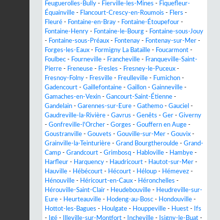
Feuguerolles-Bully
-
Fierville-les-Mines
-
Fiquefleur-
Équainville
-
Flancourt-Crescy-en-Roumois
-
Flers
-
Fleuré
-
Fontaine-en-Bray
-
Fontaine-Étoupefour
-
Fontaine-Henry
-
Fontaine-le-Bourg
-
Fontaine-sous-Jouy
-
Fontaine-sous-Préaux
-
Fontenay
-
Fontenay-sur-Mer
-
Forges-les-Eaux
-
Formigny La Bataille
-
Foucarmont
-
Foulbec
-
Fourneville
-
Francheville
-
Franqueville-Saint-
Pierre
-
Freneuse
-
Fresles
-
Fresney-le-Puceux
-
Fresnoy-Folny
-
Fresville
-
Freulleville
-
Fumichon
-
Gadencourt
-
Gaillefontaine
-
Gaillon
-
Gainneville
-
Gamaches-en-Vexin
-
Gancourt-Saint-Étienne
-
Gandelain
-
Garennes-sur-Eure
-
Gathemo
-
Gauciel
-
Gaudreville-la-Rivière
-
Gavrus
-
Genêts
-
Ger
-
Giverny
-
Gonfreville-l'Orcher
-
Gorges
-
Gouffern en Auge
-
Goustranville
-
Gouvets
-
Gouville-sur-Mer
-
Gouvix
-
Grainville-la-Teinturière
-
Grand Bourgtheroulde
-
Grand-
Camp
-
Grandcourt
-
Grimbosq
-
Habloville
-
Hambye
-
Harfleur
-
Harquency
-
Haudricourt
-
Hautot-sur-Mer
-
Hauville
-
Hébécourt
-
Hécourt
-
Héloup
-
Hémevez
-
Hénouville
-
Héricourt-en-Caux
-
Héronchelles
-
Hérouville-Saint-Clair
-
Heudebouville
-
Heudreville-sur-
Eure
-
Heurteauville
-
Hodeng-au-Bosc
-
Hondouville
-
Hottot-les-Bagues
-
Houlgate
-
Houppeville
-
Huest
-
Ifs
-
Igé
-
Illeville-sur-Montfort
-
Incheville
-
Isigny-le-Buat
-