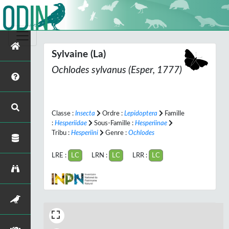
Sylvaine (La)
Ochlodes sylvanus
(Esper, 1777)
Classe :
Insecta
Ordre :
Lepidoptera
Famille
:
Hesperiidae
Sous-Famille :
Hesperiinae
Tribu :
Hesperiini
Genre :
Ochlodes
LRE :
LC
LRN :
LC
LRR :
LC