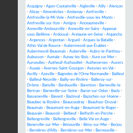
Acquigny
-
Agon-Coutainville
-
Aigleville
-
Ailly
-
Alençon
-
Alizay
-
Almenêches
-
Ambenay
-
Amfreville
-
Amfreville-la-Mi-Voie
-
Amfreville-sous-les-Monts
-
Amfreville-sur-Iton
-
Amigny
-
Anceaumeville
-
Anneville-Ambourville
-
Anneville-en-Saire
-
Appenai-
sous-Bellême
-
Ardouval
-
Arelaune-en-Seine
-
Arganchy
-
Argences
-
Argentan
-
Argueil
-
Arques-la-Bataille
-
Athis-Val de Rouvre
-
Aubermesnil-aux-Érables
-
Aubermesnil-Beaumais
-
Auberville
-
Aubry-le-Panthou
-
Aubusson
-
Aumale
-
Aunay-les-Bois
-
Aure sur Mer
-
Aurseulles
-
Autheuil-Authouillet
-
Authevernes
-
Auvers
-
Auxais
-
Avernes-Saint-Gourgon
-
Avesnes-en-Val
-
Avrilly
-
Azeville
-
Bagnoles de l'Orne Normandie
-
Bailleul
-
Bailleul-Neuville
-
Bailly-en-Rivière
-
Balleroy-sur-
Drôme
-
Banville
-
Bardouville
-
Barenton
-
Barneville-la-
Bertran
-
Barneville-sur-Seine
-
Baron-sur-Odon
-
Basly
-
Basseneville
-
Bavent
-
Bazinval
-
Bazoches-sur-Hoëne
-
Beaubec-la-Rosière
-
Beaucoudray
-
Beaufour-Druval
-
Beaumais
-
Beaumont-en-Auge
-
Beaumont-le-Roger
-
Beauvain
-
Beauvoir
-
Belbeuf
-
Belforêt-en-Perche
-
Bellengreville
-
Bellengreville
-
Belle Vie en Auge
-
Benerville-sur-Mer
-
Bénouville
-
Bény-sur-Mer
-
Berjou
-
Bernières-d'Ailly
-
Bernières-sur-Mer
-
Bernouville
-