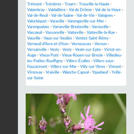
Trémont
-
Trévières
-
Troarn
-
Trouville-la-Haule
-
Valambray
-
Valdallière
-
Val de Drôme
-
Val-de-la-Haye
-
Val-de-Reuil
-
Val-de-Saâne
-
Val-de-Vie
-
Valognes
-
Valorbiquet
-
Varaville
-
Varengeville-sur-Mer
-
Varenguebec
-
Varneville-Bretteville
-
Varouville
-
Vascœuil
-
Vassonville
-
Vatteville
-
Vatteville-la-Rue
-
Vauville
-
Vaux-sur-Seulles
-
Ventes-Saint-Rémy
-
Verneuil d'Avre et d'Iton
-
Verneusses
-
Vernon
-
Versainville
-
Vesly
-
Vesly
-
Vexin-sur-Epte
-
Victot-en-
Auge
-
Vieux-Pont
-
Vieux-Rouen-sur-Bresle
-
Villedieu-
les-Poêles-Rouffigny
-
Villers-Écalles
-
Villers-sous-
Foucarmont
-
Villers-sur-Mer
-
Villy-sur-Yères
-
Vimont
-
Vironvay
-
Vraiville
-
Wanchy-Capval
-
Yquebeuf
-
Yville-
sur-Seine