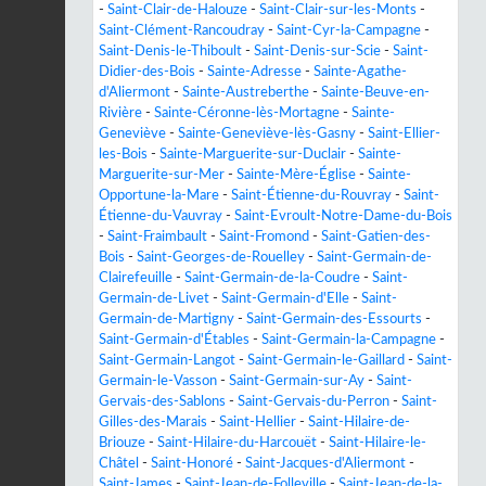
-
Saint-Clair-de-Halouze
-
Saint-Clair-sur-les-Monts
-
Saint-Clément-Rancoudray
-
Saint-Cyr-la-Campagne
-
Saint-Denis-le-Thiboult
-
Saint-Denis-sur-Scie
-
Saint-
Didier-des-Bois
-
Sainte-Adresse
-
Sainte-Agathe-
d'Aliermont
-
Sainte-Austreberthe
-
Sainte-Beuve-en-
Rivière
-
Sainte-Céronne-lès-Mortagne
-
Sainte-
Geneviève
-
Sainte-Geneviève-lès-Gasny
-
Saint-Ellier-
les-Bois
-
Sainte-Marguerite-sur-Duclair
-
Sainte-
Marguerite-sur-Mer
-
Sainte-Mère-Église
-
Sainte-
Opportune-la-Mare
-
Saint-Étienne-du-Rouvray
-
Saint-
Étienne-du-Vauvray
-
Saint-Evroult-Notre-Dame-du-Bois
-
Saint-Fraimbault
-
Saint-Fromond
-
Saint-Gatien-des-
Bois
-
Saint-Georges-de-Rouelley
-
Saint-Germain-de-
Clairefeuille
-
Saint-Germain-de-la-Coudre
-
Saint-
Germain-de-Livet
-
Saint-Germain-d'Elle
-
Saint-
Germain-de-Martigny
-
Saint-Germain-des-Essourts
-
Saint-Germain-d'Étables
-
Saint-Germain-la-Campagne
-
Saint-Germain-Langot
-
Saint-Germain-le-Gaillard
-
Saint-
Germain-le-Vasson
-
Saint-Germain-sur-Ay
-
Saint-
Gervais-des-Sablons
-
Saint-Gervais-du-Perron
-
Saint-
Gilles-des-Marais
-
Saint-Hellier
-
Saint-Hilaire-de-
Briouze
-
Saint-Hilaire-du-Harcouët
-
Saint-Hilaire-le-
Châtel
-
Saint-Honoré
-
Saint-Jacques-d'Aliermont
-
Saint-James
-
Saint-Jean-de-Folleville
-
Saint-Jean-de-la-