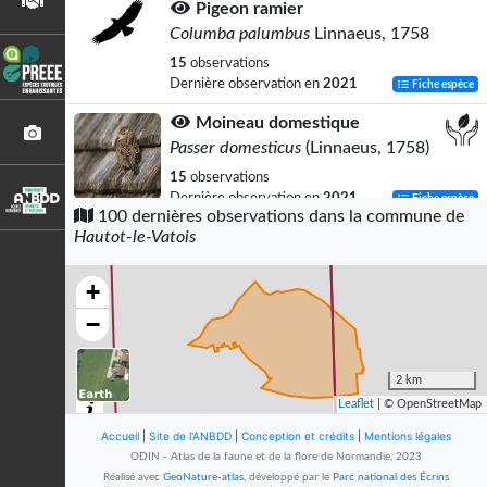
Pigeon ramier
Columba palumbus
Linnaeus, 1758
15
observations
Dernière observation en
2021
Fiche espèce
Moineau domestique
Passer domesticus
(Linnaeus, 1758)
15
observations
Dernière observation en
2021
Fiche espèce
100 dernières observations dans la commune de
Hautot-le-Vatois
Mésange charbonnière
Parus major
Linnaeus, 1758
+
13
observations
Dernière observation en
2021
Fiche espèce
−
Mésange bleue
Cyanistes caeruleus
(Linnaeus, 1758)
2 km
Leaflet
| © OpenStreetMap
12
observations
Dernière observation en
2021
Fiche espèce
Accueil
|
Site de l'ANBDD
|
Conception et crédits
|
Mentions légales
ODIN - Atlas de la faune et de la flore de Normandie, 2023
Corneille noire
Réalisé avec
GeoNature-atlas
, développé par le
Parc national des Écrins