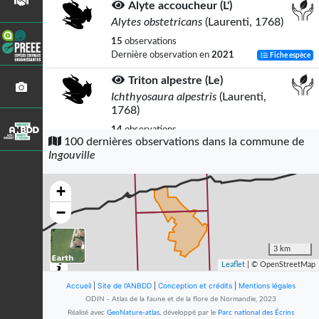
Alyte accoucheur (L')
Alytes obstetricans
(Laurenti, 1768)
15
observations
Dernière observation en
2021
Fiche espèce
Triton alpestre (Le)
Ichthyosaura alpestris
(Laurenti,
1768)
14
observations
100 dernières observations dans la commune de
Dernière observation en
2021
Fiche espèce
Ingouville
Pélophylax
Pelophylax
Fitzinger, 1843
+
12
observations
−
Dernière observation en
2021
Fiche espèce
Crapaud commun (Le)
3 km
Bufo bufo
(Linnaeus, 1758)
Leaflet
| © OpenStreetMap
9
observations
Accueil
|
Site de l'ANBDD
|
Conception et crédits
|
Mentions légales
Dernière observation en
2021
Fiche espèce
ODIN - Atlas de la faune et de la flore de Normandie, 2023
Réalisé avec
GeoNature-atlas
, développé par le
Parc national des Écrins
Goéland brun