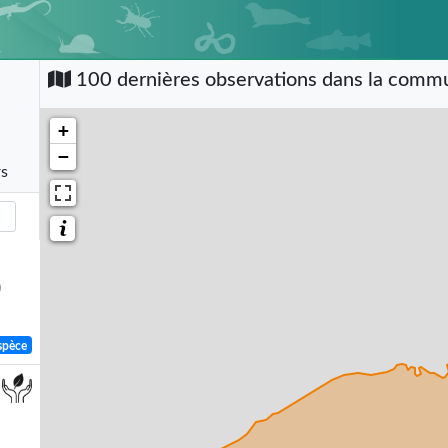
100 dernières observations dans la com
+
−
rs
)
spèce