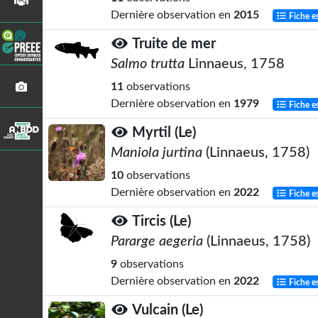
Dernière observation en
2015
Fiche e
Truite de mer
Salmo trutta
Linnaeus, 1758
11
observations
Dernière observation en
1979
Fiche e
Myrtil (Le)
Maniola jurtina
(Linnaeus, 1758)
10
observations
Dernière observation en
2022
Fiche e
Tircis (Le)
Pararge aegeria
(Linnaeus, 1758)
9
observations
Dernière observation en
2022
Fiche e
Vulcain (Le)