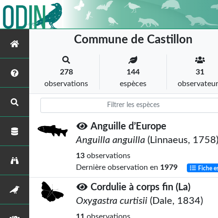
Commune de Castillon
278
144
31
observations
espèces
observateu
Anguille d’Europe
Anguilla anguilla
(Linnaeus, 1758
13
observations
Dernière observation en
1979
Fiche e
Cordulie à corps fin (La)
Oxygastra curtisii
(Dale, 1834)
11
observations