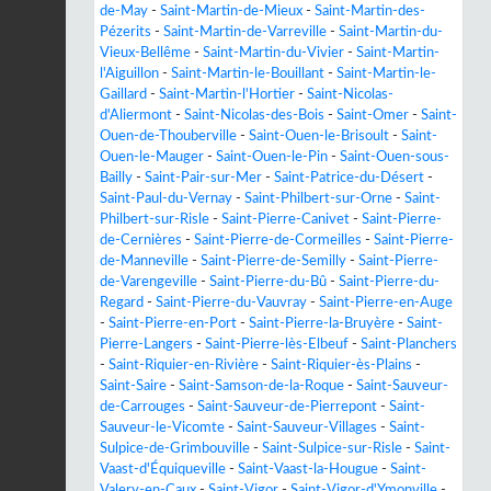
de-May
-
Saint-Martin-de-Mieux
-
Saint-Martin-des-
Pézerits
-
Saint-Martin-de-Varreville
-
Saint-Martin-du-
Vieux-Bellême
-
Saint-Martin-du-Vivier
-
Saint-Martin-
l'Aiguillon
-
Saint-Martin-le-Bouillant
-
Saint-Martin-le-
Gaillard
-
Saint-Martin-l'Hortier
-
Saint-Nicolas-
d'Aliermont
-
Saint-Nicolas-des-Bois
-
Saint-Omer
-
Saint-
Ouen-de-Thouberville
-
Saint-Ouen-le-Brisoult
-
Saint-
Ouen-le-Mauger
-
Saint-Ouen-le-Pin
-
Saint-Ouen-sous-
Bailly
-
Saint-Pair-sur-Mer
-
Saint-Patrice-du-Désert
-
Saint-Paul-du-Vernay
-
Saint-Philbert-sur-Orne
-
Saint-
Philbert-sur-Risle
-
Saint-Pierre-Canivet
-
Saint-Pierre-
de-Cernières
-
Saint-Pierre-de-Cormeilles
-
Saint-Pierre-
de-Manneville
-
Saint-Pierre-de-Semilly
-
Saint-Pierre-
de-Varengeville
-
Saint-Pierre-du-Bû
-
Saint-Pierre-du-
Regard
-
Saint-Pierre-du-Vauvray
-
Saint-Pierre-en-Auge
-
Saint-Pierre-en-Port
-
Saint-Pierre-la-Bruyère
-
Saint-
Pierre-Langers
-
Saint-Pierre-lès-Elbeuf
-
Saint-Planchers
-
Saint-Riquier-en-Rivière
-
Saint-Riquier-ès-Plains
-
Saint-Saire
-
Saint-Samson-de-la-Roque
-
Saint-Sauveur-
de-Carrouges
-
Saint-Sauveur-de-Pierrepont
-
Saint-
Sauveur-le-Vicomte
-
Saint-Sauveur-Villages
-
Saint-
Sulpice-de-Grimbouville
-
Saint-Sulpice-sur-Risle
-
Saint-
Vaast-d'Équiqueville
-
Saint-Vaast-la-Hougue
-
Saint-
Valery-en-Caux
-
Saint-Vigor
-
Saint-Vigor-d'Ymonville
-