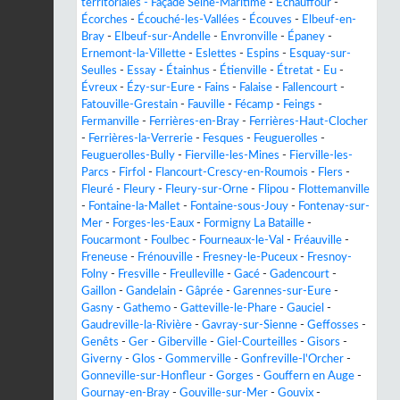
territoriales - Façade Seine-Maritime
-
Échauffour
-
Écorches
-
Écouché-les-Vallées
-
Écouves
-
Elbeuf-en-
Bray
-
Elbeuf-sur-Andelle
-
Envronville
-
Épaney
-
Ernemont-la-Villette
-
Eslettes
-
Espins
-
Esquay-sur-
Seulles
-
Essay
-
Étainhus
-
Étienville
-
Étretat
-
Eu
-
Évreux
-
Ézy-sur-Eure
-
Fains
-
Falaise
-
Fallencourt
-
Fatouville-Grestain
-
Fauville
-
Fécamp
-
Feings
-
Fermanville
-
Ferrières-en-Bray
-
Ferrières-Haut-Clocher
-
Ferrières-la-Verrerie
-
Fesques
-
Feuguerolles
-
Feuguerolles-Bully
-
Fierville-les-Mines
-
Fierville-les-
Parcs
-
Firfol
-
Flancourt-Crescy-en-Roumois
-
Flers
-
Fleuré
-
Fleury
-
Fleury-sur-Orne
-
Flipou
-
Flottemanville
-
Fontaine-la-Mallet
-
Fontaine-sous-Jouy
-
Fontenay-sur-
Mer
-
Forges-les-Eaux
-
Formigny La Bataille
-
Foucarmont
-
Foulbec
-
Fourneaux-le-Val
-
Fréauville
-
Freneuse
-
Frénouville
-
Fresney-le-Puceux
-
Fresnoy-
Folny
-
Fresville
-
Freulleville
-
Gacé
-
Gadencourt
-
Gaillon
-
Gandelain
-
Gâprée
-
Garennes-sur-Eure
-
Gasny
-
Gathemo
-
Gatteville-le-Phare
-
Gauciel
-
Gaudreville-la-Rivière
-
Gavray-sur-Sienne
-
Geffosses
-
Genêts
-
Ger
-
Giberville
-
Giel-Courteilles
-
Gisors
-
Giverny
-
Glos
-
Gommerville
-
Gonfreville-l'Orcher
-
Gonneville-sur-Honfleur
-
Gorges
-
Gouffern en Auge
-
Gournay-en-Bray
-
Gouville-sur-Mer
-
Gouvix
-