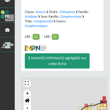
Classe :
Insecta
Ordre :
Orthoptera
Famille :
Acrididae
Sous-Famille :
Gomphocerinae
Tribu :
Gomphocerini
Genre :
Gomphocerippus
LRE :
LC
LRR :
LC
1
taxon(s) inférieur(s) agrégé(s) sur
cette fiche
+
-