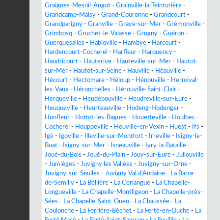
Graignes-Mesnil-Angot
-
Grainville-la-Teinturière
-
Grandcamp-Maisy
-
Grand-Couronne
-
Grandcourt
-
Grandparigny
-
Granville
-
Graye-sur-Mer
-
Grémonville
-
Grimbosq
-
Gruchet-le-Valasse
-
Grugny
-
Guéron
-
Guerquesalles
-
Habloville
-
Hambye
-
Harcourt
-
Hardencourt-Cocherel
-
Harfleur
-
Harquency
-
Haudricourt
-
Hauterive
-
Hauteville-sur-Mer
-
Hautot-
sur-Mer
-
Hautot-sur-Seine
-
Hauville
-
Héauville
-
Hécourt
-
Hectomare
-
Héloup
-
Hénouville
-
Hermival-
les-Vaux
-
Héronchelles
-
Hérouville-Saint-Clair
-
Herqueville
-
Heudebouville
-
Heudreville-sur-Eure
-
Heuqueville
-
Heurteauville
-
Hodeng-Hodenger
-
Honfleur
-
Hottot-les-Bagues
-
Houetteville
-
Houlbec-
Cocherel
-
Houppeville
-
Houville-en-Vexin
-
Huest
-
Ifs
-
Igé
-
Igoville
-
Illeville-sur-Montfort
-
Irreville
-
Isigny-le-
Buat
-
Isigny-sur-Mer
-
Isneauville
-
Ivry-la-Bataille
-
Joué-du-Bois
-
Joué-du-Plain
-
Jouy-sur-Eure
-
Jullouville
-
Jumièges
-
Juvigny les Vallées
-
Juvigny-sur-Orne
-
Juvigny-sur-Seulles
-
Juvigny Val d'Andaine
-
La Barre-
de-Semilly
-
La Bellière
-
La Cerlangue
-
La Chapelle-
Longueville
-
La Chapelle-Montligeon
-
La Chapelle-près-
Sées
-
La Chapelle-Saint-Ouen
-
La Chaussée
-
La
Coulonche
-
La Ferrière-Béchet
-
La Ferté-en-Ouche
-
La
Ferté Macé
-
La Ferté-Saint-Samson
-
La Feuillie
-
La