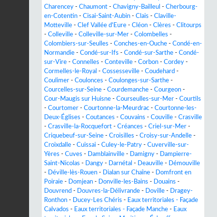
Charencey
-
Chaumont
-
Chavigny-Bailleul
-
Cherbourg-
en-Cotentin
-
Cisai-Saint-Aubin
-
Clais
-
Claville-
Motteville
-
Clef Vallée d'Eure
-
Cléon
-
Clères
-
Clitourps
-
Colleville
-
Colleville-sur-Mer
-
Colombelles
-
Colombiers-sur-Seulles
-
Conches-en-Ouche
-
Condé-en-
Normandie
-
Condé-sur-Ifs
-
Condé-sur-Sarthe
-
Condé-
sur-Vire
-
Connelles
-
Conteville
-
Corbon
-
Cordey
-
Cormelles-le-Royal
-
Cossesseville
-
Coudehard
-
Coulimer
-
Coulonces
-
Coulonges-sur-Sarthe
-
Courcelles-sur-Seine
-
Courdemanche
-
Courgeon
-
Cour-Maugis sur Huisne
-
Courseulles-sur-Mer
-
Courtils
-
Courtomer
-
Courtonne-la-Meurdrac
-
Courtonne-les-
Deux-Églises
-
Coutances
-
Couvains
-
Couville
-
Crasville
-
Crasville-la-Rocquefort
-
Créances
-
Criel-sur-Mer
-
Criquebeuf-sur-Seine
-
Croisilles
-
Croisy-sur-Andelle
-
Croixdalle
-
Cuissai
-
Culey-le-Patry
-
Cuverville-sur-
Yères
-
Cuves
-
Damblainville
-
Damigny
-
Dampierre-
Saint-Nicolas
-
Dangy
-
Darnétal
-
Deauville
-
Démouville
-
Déville-lès-Rouen
-
Dialan sur Chaîne
-
Domfront en
Poiraie
-
Domjean
-
Donville-les-Bains
-
Douains
-
Douvrend
-
Douvres-la-Délivrande
-
Doville
-
Dragey-
Ronthon
-
Ducey-Les Chéris
-
Eaux territoriales - Façade
Calvados
-
Eaux territoriales - Façade Manche
-
Eaux