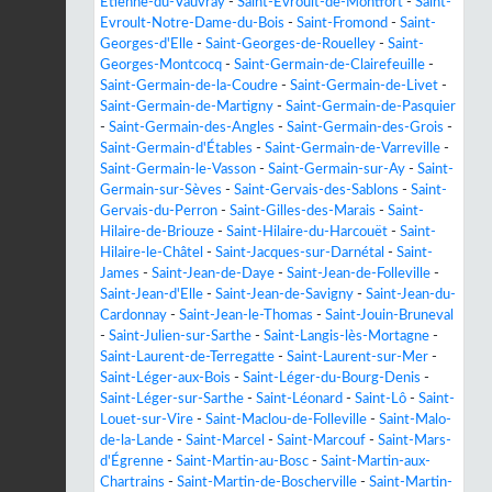
Étienne-du-Vauvray
-
Saint-Evroult-de-Montfort
-
Saint-
Evroult-Notre-Dame-du-Bois
-
Saint-Fromond
-
Saint-
Georges-d'Elle
-
Saint-Georges-de-Rouelley
-
Saint-
Georges-Montcocq
-
Saint-Germain-de-Clairefeuille
-
Saint-Germain-de-la-Coudre
-
Saint-Germain-de-Livet
-
Saint-Germain-de-Martigny
-
Saint-Germain-de-Pasquier
-
Saint-Germain-des-Angles
-
Saint-Germain-des-Grois
-
Saint-Germain-d'Étables
-
Saint-Germain-de-Varreville
-
Saint-Germain-le-Vasson
-
Saint-Germain-sur-Ay
-
Saint-
Germain-sur-Sèves
-
Saint-Gervais-des-Sablons
-
Saint-
Gervais-du-Perron
-
Saint-Gilles-des-Marais
-
Saint-
Hilaire-de-Briouze
-
Saint-Hilaire-du-Harcouët
-
Saint-
Hilaire-le-Châtel
-
Saint-Jacques-sur-Darnétal
-
Saint-
James
-
Saint-Jean-de-Daye
-
Saint-Jean-de-Folleville
-
Saint-Jean-d'Elle
-
Saint-Jean-de-Savigny
-
Saint-Jean-du-
Cardonnay
-
Saint-Jean-le-Thomas
-
Saint-Jouin-Bruneval
-
Saint-Julien-sur-Sarthe
-
Saint-Langis-lès-Mortagne
-
Saint-Laurent-de-Terregatte
-
Saint-Laurent-sur-Mer
-
Saint-Léger-aux-Bois
-
Saint-Léger-du-Bourg-Denis
-
Saint-Léger-sur-Sarthe
-
Saint-Léonard
-
Saint-Lô
-
Saint-
Louet-sur-Vire
-
Saint-Maclou-de-Folleville
-
Saint-Malo-
de-la-Lande
-
Saint-Marcel
-
Saint-Marcouf
-
Saint-Mars-
d'Égrenne
-
Saint-Martin-au-Bosc
-
Saint-Martin-aux-
Chartrains
-
Saint-Martin-de-Boscherville
-
Saint-Martin-