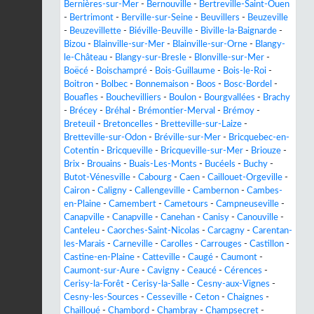
Bernières-sur-Mer
-
Bernouville
-
Bertreville-Saint-Ouen
-
Bertrimont
-
Berville-sur-Seine
-
Beuvillers
-
Beuzeville
-
Beuzevillette
-
Biéville-Beuville
-
Biville-la-Baignarde
-
Bizou
-
Blainville-sur-Mer
-
Blainville-sur-Orne
-
Blangy-
le-Château
-
Blangy-sur-Bresle
-
Blonville-sur-Mer
-
Boëcé
-
Boischampré
-
Bois-Guillaume
-
Bois-le-Roi
-
Boitron
-
Bolbec
-
Bonnemaison
-
Boos
-
Bosc-Bordel
-
Bouafles
-
Bouchevilliers
-
Boulon
-
Bourgvallées
-
Brachy
-
Brécey
-
Bréhal
-
Brémontier-Merval
-
Brémoy
-
Breteuil
-
Bretoncelles
-
Bretteville-sur-Laize
-
Bretteville-sur-Odon
-
Bréville-sur-Mer
-
Bricquebec-en-
Cotentin
-
Bricqueville
-
Bricqueville-sur-Mer
-
Briouze
-
Brix
-
Brouains
-
Buais-Les-Monts
-
Bucéels
-
Buchy
-
Butot-Vénesville
-
Cabourg
-
Caen
-
Caillouet-Orgeville
-
Cairon
-
Caligny
-
Callengeville
-
Cambernon
-
Cambes-
en-Plaine
-
Camembert
-
Cametours
-
Campneuseville
-
Canapville
-
Canapville
-
Canehan
-
Canisy
-
Canouville
-
Canteleu
-
Caorches-Saint-Nicolas
-
Carcagny
-
Carentan-
les-Marais
-
Carneville
-
Carolles
-
Carrouges
-
Castillon
-
Castine-en-Plaine
-
Catteville
-
Caugé
-
Caumont
-
Caumont-sur-Aure
-
Cavigny
-
Ceaucé
-
Cérences
-
Cerisy-la-Forêt
-
Cerisy-la-Salle
-
Cesny-aux-Vignes
-
Cesny-les-Sources
-
Cesseville
-
Ceton
-
Chaignes
-
Chailloué
-
Chambord
-
Chambray
-
Champsecret
-