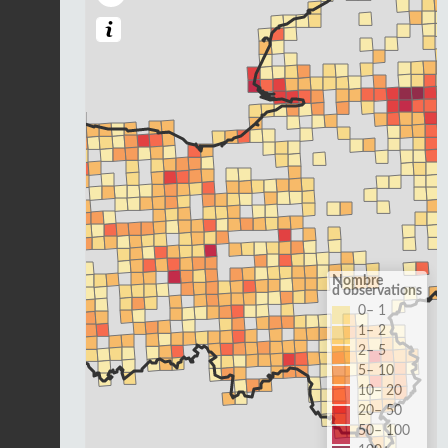
Nombre
d'observations
0– 1
1– 2
2– 5
5– 10
10– 20
20– 50
50– 100