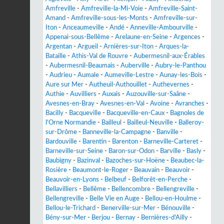
Amfreville
-
Amfreville-la-Mi-Voie
-
Amfreville-Saint-
Amand
-
Amfreville-sous-les-Monts
-
Amfreville-sur-
Iton
-
Anceaumeville
-
Andé
-
Anneville-Ambourville
-
Appenai-sous-Bellême
-
Arelaune-en-Seine
-
Argences
-
Argentan
-
Argueil
-
Arnières-sur-Iton
-
Arques-la-
Bataille
-
Athis-Val de Rouvre
-
Aubermesnil-aux-Érables
-
Aubermesnil-Beaumais
-
Auberville
-
Aubry-le-Panthou
-
Audrieu
-
Aumale
-
Aumeville-Lestre
-
Aunay-les-Bois
-
Aure sur Mer
-
Autheuil-Authouillet
-
Authevernes
-
Authie
-
Auvilliers
-
Auxais
-
Auzouville-sur-Saâne
-
Avesnes-en-Bray
-
Avesnes-en-Val
-
Avoine
-
Avranches
-
Bacilly
-
Bacqueville
-
Bacqueville-en-Caux
-
Bagnoles de
l'Orne Normandie
-
Bailleul
-
Bailleul-Neuville
-
Balleroy-
sur-Drôme
-
Banneville-la-Campagne
-
Banville
-
Bardouville
-
Barentin
-
Barenton
-
Barneville-Carteret
-
Barneville-sur-Seine
-
Baron-sur-Odon
-
Barville
-
Basly
-
Baubigny
-
Bazinval
-
Bazoches-sur-Hoëne
-
Beaubec-la-
Rosière
-
Beaumont-le-Roger
-
Beauvain
-
Beauvoir
-
Beauvoir-en-Lyons
-
Belbeuf
-
Belforêt-en-Perche
-
Bellavilliers
-
Bellême
-
Bellencombre
-
Bellengreville
-
Bellengreville
-
Belle Vie en Auge
-
Bellou-en-Houlme
-
Bellou-le-Trichard
-
Benerville-sur-Mer
-
Bénouville
-
Bény-sur-Mer
-
Berjou
-
Bernay
-
Bernières-d'Ailly
-