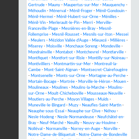
Gertrude
-
Mauny
-
Maupertus-sur-Mer
-
Mauquenchy
-
Méhoudin
-
Ménerval
-
Ménil-Froger
-
Ménil-Gondouin
-
Ménil-Hermei
-
Ménil-Hubert-sur-Orne
-
Ménilles
-
Ménil-Vin
-
Merlerault-le-Pin
-
Merri
-
Merville-
Franceville-Plage
-
Mesnières-en-Bray
-
Mesnil-
Follemprise
-
Mesnil-Rousset
-
Mesnils-sur-Iton
-
Messei
-
Meulers
-
Mézidon Vallée d'Auge
-
Mieuxcé
-
Millières
-
Miserey
-
Moisville
-
Monchaux-Soreng
-
Mondeville
-
Mondrainville
-
Montabot
-
Montchevrel
-
Montfarville
-
Montfiquet
-
Montfort-sur-Risle
-
Montilly-sur-Noireau
-
Montivilliers
-
Montmartin-sur-Mer
-
Montreuil-la-
Cambe
-
Mont-Saint-Aignan
-
Montsecret-Clairefougère
-
Montsenelle
-
Monts-sur-Orne
-
Mortagne-au-Perche
-
Mortain-Bocage
-
Mortrée
-
Morville-le-Héron
-
Mouen
-
Moulineaux
-
Moulines
-
Moulins-la-Marche
-
Moulins-
sur-Orne
-
Moult-Chicheboville
-
Mousseaux-Neuville
-
Moutiers-au-Perche
-
Moyon Villages
-
Muids
-
Muneville-le-Bingard
-
Muzy
-
Neaufles-Saint-Martin
-
Neauphe-sous-Essai
-
Neauphe-sur-Dive
-
Néhou
-
Nesle-Hodeng
-
Nesle-Normandeuse
-
Neufchâtel-en-
Bray
-
Neuf-Marché
-
Neuilly
-
Neuvy-au-Houlme
-
Nolléval
-
Normanville
-
Norrey-en-Auge
-
Norville
-
Notre-Dame-de-Bliquetuit
-
Notre-Dame-de-Bondeville