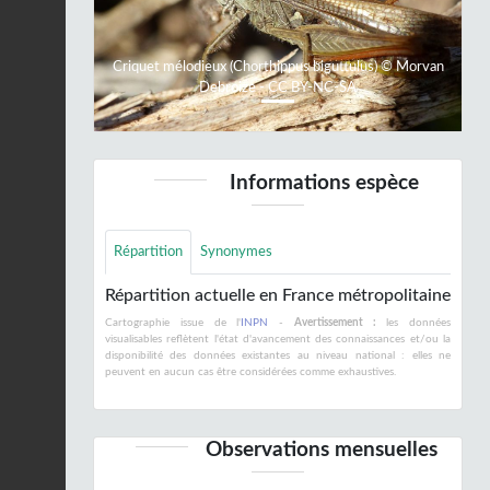
Criquet mélodieux (Chorthippus biguttulus) © Morvan
Debroize - CC BY-NC-SA
Informations espèce
Répartition
Synonymes
Répartition actuelle en France métropolitaine
Cartographie issue de l'
INPN
-
Avertissement :
les données
visualisables reflètent l'état d'avancement des connaissances et/ou la
disponibilité des données existantes au niveau national : elles ne
peuvent en aucun cas être considérées comme exhaustives.
Observations mensuelles