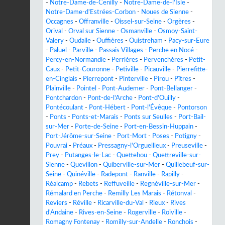
-
Notre-Dame-de-Cenilly
-
Notre-Dame-de-l'Isle
-
Notre-Dame-d'Estrées-Corbon
-
Noues de Sienne
-
Occagnes
-
Offranville
-
Oissel-sur-Seine
-
Orgères
-
Orival
-
Orval sur Sienne
-
Osmanville
-
Osmoy-Saint-
Valery
-
Oudalle
-
Ouffières
-
Ouistreham
-
Pacy-sur-Eure
-
Paluel
-
Parville
-
Passais Villages
-
Perche en Nocé
-
Percy-en-Normandie
-
Perrières
-
Pervenchères
-
Petit-
Caux
-
Petit-Couronne
-
Petiville
-
Picauville
-
Pierrefitte-
en-Cinglais
-
Pierrepont
-
Pinterville
-
Pirou
-
Pîtres
-
Plainville
-
Pointel
-
Pont-Audemer
-
Pont-Bellanger
-
Pontchardon
-
Pont-de-l'Arche
-
Pont-d'Ouilly
-
Pontécoulant
-
Pont-Hébert
-
Pont-l'Évêque
-
Pontorson
-
Ponts
-
Ponts-et-Marais
-
Ponts sur Seulles
-
Port-Bail-
sur-Mer
-
Porte-de-Seine
-
Port-en-Bessin-Huppain
-
Port-Jérôme-sur-Seine
-
Port-Mort
-
Poses
-
Potigny
-
Pouvrai
-
Préaux
-
Pressagny-l'Orgueilleux
-
Preuseville
-
Prey
-
Putanges-le-Lac
-
Quettehou
-
Quettreville-sur-
Sienne
-
Quevillon
-
Quiberville-sur-Mer
-
Quillebeuf-sur-
Seine
-
Quinéville
-
Radepont
-
Ranville
-
Rapilly
-
Réalcamp
-
Rebets
-
Reffuveille
-
Regnéville-sur-Mer
-
Rémalard en Perche
-
Remilly Les Marais
-
Rétonval
-
Reviers
-
Réville
-
Ricarville-du-Val
-
Rieux
-
Rives
d'Andaine
-
Rives-en-Seine
-
Rogerville
-
Roiville
-
Romagny Fontenay
-
Romilly-sur-Andelle
-
Ronchois
-