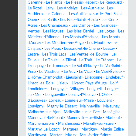
Garenne
-
Le Plantis
-
Le Plessis-Hébert
-
Le Renouard
-
Le Rozel
-
Léry
-
Les Andelys
-
Les Authieux
-
Les
Authieux-sur-Calonne
-
Les Authieux-sur-le-Port-Saint-
Ouen
-
Les Barils
-
Les Baux-Sainte-Croix
-
Les Cent-
Acres
-
Les Champeaux
-
Les Damps
-
Les Grandes-
Ventes
-
Les Hogues
-
Les Isles-Bardel
-
Les Loges
-
Les
Moitiers-d'Allonne
-
Les Monts d'Andaine
-
Les Monts
d'Aunay
-
Les Moutiers-en-Auge
-
Les Moutiers-en-
Cinglais
-
Les Pieux
-
Lessard-et-le-Chêne
-
Lessay
-
Lestre
-
Les Trois Lacs
-
Les Ventes-de-Bourse
-
Le
Teilleul
-
Le Thuit
-
Le Tilleul
-
Le Trait
-
Le Tréport
-
Le
Tronquay
-
Le Tronquay
-
Le Val d'Hazey
-
Le Val-Saint-
Père
-
Le Vaudreuil
-
Le Vey
-
Le Vicel
-
Le Vieil-Évreux
-
L'Hôme-Chamondot
-
Lieusaint
-
Lillebonne
-
Lindebeuf
-
Lintot-les-Bois
-
Lisieux
-
Livarot-Pays-d'Auge
-
Lolif
-
Londinières
-
Longny les Villages
-
Longueil
-
Longues-
sur-Mer
-
Longueville
-
Lonlay-l'Abbaye
-
L'Orée-
d'Écouves
-
Lorleau
-
Lougé-sur-Maire
-
Louviers
-
Louvigny
-
Magny-le-Désert
-
Mainneville
-
Malaunay
-
Malherbe-sur-Ajon
-
Malleville-sur-le-Bec
-
Manéglise
-
Manneville-la-Pipard
-
Manneville-sur-Risle
-
Marbeuf
-
Marchemaisons
-
Marchésieux
-
Marcilly-sur-Eure
-
Marigny-Le-Lozon
-
Marques
-
Martigny
-
Martin-Église
-
Martinvast
-
Martot
-
Massy
-
Maulévrier-Sainte-