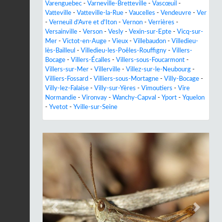
Varenguebec
-
Varneville-Bretteville
-
Vascœuil
-
Vatteville
-
Vatteville-la-Rue
-
Vaucelles
-
Vendeuvre
-
Ver
-
Verneuil d'Avre et d'Iton
-
Vernon
-
Verrières
-
Versainville
-
Verson
-
Vesly
-
Vexin-sur-Epte
-
Vicq-sur-
Mer
-
Victot-en-Auge
-
Vieux
-
Villebaudon
-
Villedieu-
lès-Bailleul
-
Villedieu-les-Poêles-Rouffigny
-
Villers-
Bocage
-
Villers-Écalles
-
Villers-sous-Foucarmont
-
Villers-sur-Mer
-
Villerville
-
Villez-sur-le-Neubourg
-
Villiers-Fossard
-
Villiers-sous-Mortagne
-
Villy-Bocage
-
Villy-lez-Falaise
-
Villy-sur-Yères
-
Vimoutiers
-
Vire
Normandie
-
Vironvay
-
Wanchy-Capval
-
Yport
-
Yquelon
-
Yvetot
-
Yville-sur-Seine
Previous
Next