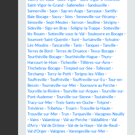
Saint-Vigor-le-Grand
-
Sallenelles
-
Sandouville
-
Sannerville
-
Saon
-
Sap-en-Auge
-
Sarceaux
-
Sartilly-
Baie-Bocage
-
Sassy
-
Sées
-
Senneville-sur-Fécamp
-
Sénoville
-
Sept-Meules
-
Servon
-
Seulline
-
Sévigny
-
Sideville
-
Sigy-en-Bray
-
Soligny-la-Trappe
-
Sotteville-
lès-Rouen
-
Sotteville-sous-le-Val
-
Souleuvre en Bocage
-
Soumont-Saint-Quentin
-
Suré
-
Surtainville
-
Sylvains-
Lès-Moulins
-
Tancarville
-
Tanis
-
Tanques
-
Tanville
-
Terres de Bord
-
Terres de Druance
-
Tessy-Bocage
-
Teurthéville-Bocage
-
Teurthéville-Hague
-
Thury-
Harcourt-le-Hom
-
Ticheville
-
Tillières-sur-Avre
-
Tinchebray-Bocage
-
Tirepied-sur-Sée
-
Tollevast
-
Torchamp
-
Torcy-le-Petit
-
Torigny-les-Villes
-
Touffreville
-
Touffréville
-
Touffreville-sur-Eu
-
Tour-en-
Bessin
-
Tourneville-sur-Mer
-
Tourouvre au Perche
-
Tourville-la-Rivière
-
Tourville-sur-Arques
-
Tourville-sur-
Pont-Audemer
-
Tourville-sur-Sienne
-
Toutainville
-
Tracy-sur-Mer
-
Treis-Sants-en-Ouche
-
Tréprel
-
Trévières
-
Tribehou
-
Troarn
-
Trouville-la-Haule
-
Trouville-sur-Mer
-
Trun
-
Turqueville
-
Vacognes-Neuilly
-
Vains
-
Valambray
-
Val-au-Perche
-
Valdallière
-
Val
d'Arry
-
Val de Drôme
-
Val-de-la-Haye
-
Val-de-Reuil
-
Val d'Orger
-
Valognes
-
Varengeville-sur-Mer
-