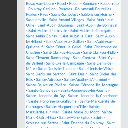
Rosay-sur-Lieure
-
Rosel
-
Rouen
-
Roumare
-
Rouperroux
-
Rouvray-Catillon
-
Rouvres
-
Rouxmesnil-Bouteilles
-
Rugles
-
Ryes
-
Saâne-Saint-Just
-
Sablons sur Huisne
-
Sacquenville
-
Saint-Amand-Villages
-
Saint-André-sur-
Orne
-
Saint-Aubin-d'Appenai
-
Saint-Aubin-de-Bonneval
-
Saint-Aubin-d'Écrosville
-
Saint-Aubin-de-Terregatte
-
Saint-Aubin-Épinay
-
Saint-Aubin-le-Cauf
-
Saint-Aubin-
lès-Elbeuf
-
Saint-Aubin-sur-Gaillon
-
Saint-Aubin-sur-
Quillebeuf
-
Saint-Céneri-le-Gérei
-
Saint-Christophe-de-
Chaulieu
-
Saint-Clair-de-Halouze
-
Saint-Clair-sur-l'Elle
-
Saint-Clément-Rancoudray
-
Saint-Contest
-
Saint-Cyr-
du-Bailleul
-
Saint-Cyr-la-Campagne
-
Saint-Denis-de-
Méré
-
Saint-Denis-le-Thiboult
-
Saint-Denis-le-Vêtu
-
Saint-Denis-sur-Sarthon
-
Saint-Désir
-
Saint-Didier-des-
Bois
-
Sainte-Adresse
-
Sainte-Agathe-d'Aliermont
-
Sainte-Beuve-en-Rivière
-
Sainte-Céronne-lès-Mortagne
-
Sainte-Geneviève
-
Sainte-Geneviève-lès-Gasny
-
Sainte-Honorine-du-Fay
-
Sainte-Honorine-la-Chardonne
-
Sainte-Honorine-la-Guillaume
-
Sainte-Marguerite-de-
Carrouges
-
Sainte-Marguerite-d'Elle
-
Sainte-
Marguerite-sur-Mer
-
Sainte-Marie-du-Mont
-
Sainte-
Marie-Outre-l'Eau
-
Sainte-Mère-Église
-
Sainte-
Scolasse-sur-Sarthe
-
Saint-Étienne-du-Rouvray
-
Saint-