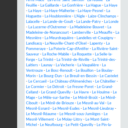
Feuillie
-
La Gaillarde
-
La Gonfrière
-
La Hague
-
La Haye
-
La Haye
-
La Haye-Malherbe
-
La Haye-Pesnel
-
La
Hoguette
-
La Houblonnière
-
L'Aigle
-
Laize-Clinchamps
-
Lalacelle
-
La Lande-de-Goult
-
La Lande-Patry
-
La Londe
-
La Lucerne-d'Outremer
-
La Madeleine-Bouvet
-
La
Madeleine-de-Nonancourt
-
Lamberville
-
La Meauffe
-
La
Mesnière
-
La Meurdraquière
-
Landelles-et-Coupigny
-
Landisacq
-
La Neuville-Chant-d'Oisel
-
Lapenty
-
La
Pommeraye
-
La Poterie-Cap-d'Antifer
-
La Rivière-Saint-
Sauveur
-
La Roche-Mabile
-
La Roquette
-
La Selle-la-
Forge
-
La Trinité
-
La Trinité-de-Réville
-
La Trinité-des-
Laitiers
-
Launay
-
La Vacherie
-
La Vaupalière
-
La
Ventrouze
-
Le Bosc-Renoult
-
Le Bouillon
-
Le Boulay-
Morin
-
Le Bourg-Dun
-
Le Breuil-en-Bessin
-
Le Castelet
-
Le Cercueil
-
Le Château-d'Almenêches
-
Le Châtellier
-
Le Cormier
-
Le Détroit
-
Le Fresne-Poret
-
Le Grand-
Celland
-
Le Grand-Quevilly
-
Le Havre
-
Le Houlme
-
Le
Mage
-
Le Mêle-sur-Sarthe
-
Le Ménil-Broût
-
Le Ménil-
Ciboult
-
Le Ménil-de-Briouze
-
Le Mesnil-au-Val
-
Le
Mesnil-Esnard
-
Le Mesnil-Eudes
-
Le Mesnil-Lieubray
-
Le Mesnil-Réaume
-
Le Mesnil-sous-Jumièges
-
Le
Mesnil-Villement
-
Le Molay-Littry
-
Le Mont-Saint-
Michel
-
Le Neufbourg
-
Le Petit-Quevilly
-
Le Pin-la-