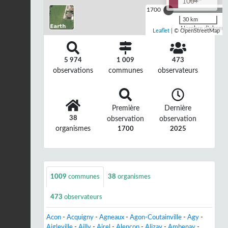
100+
1700
30 km
Nombre d'observa
Leaflet
| © OpenStreetMap
5 974
1 009
473
observations
communes
observateurs
Première
Dernière
38
observation
observation
organismes
1700
2025
1009
communes
38
organismes
473
observateurs
Acon
-
Acquigny
-
Agneaux
-
Agon-Coutainville
-
Agy
-
Aigleville
-
Ailly
-
Airel
-
Alençon
-
Alizay
-
Ambenay
-