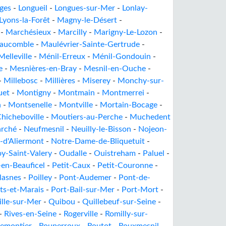
ages
-
Longueil
-
Longues-sur-Mer
-
Lonlay-
Lyons-la-Forêt
-
Magny-le-Désert
-
-
Marchésieux
-
Marcilly
-
Marigny-Le-Lozon
-
aucomble
-
Maulévrier-Sainte-Gertrude
-
Melleville
-
Ménil-Erreux
-
Ménil-Gondouin
-
e
-
Mesnières-en-Bray
-
Mesnil-en-Ouche
-
-
Millebosc
-
Millières
-
Miserey
-
Monchy-sur-
uet
-
Montigny
-
Montmain
-
Montmerrei
-
n
-
Montsenelle
-
Montville
-
Mortain-Bocage
-
hicheboville
-
Moutiers-au-Perche
-
Muchedent
rché
-
Neufmesnil
-
Neuilly-le-Bisson
-
Nojeon-
d'Aliermont
-
Notre-Dame-de-Bliquetuit
-
y-Saint-Valery
-
Oudalle
-
Ouistreham
-
Paluel
-
-en-Beauficel
-
Petit-Caux
-
Petit-Couronne
-
lasnes
-
Poilley
-
Pont-Audemer
-
Pont-de-
ts-et-Marais
-
Port-Bail-sur-Mer
-
Port-Mort
-
ille-sur-Mer
-
Quibou
-
Quillebeuf-sur-Seine
-
-
Rives-en-Seine
-
Rogerville
-
Romilly-sur-