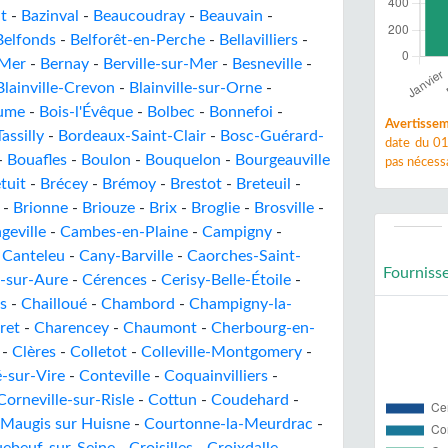
t
-
Bazinval
-
Beaucoudray
-
Beauvain
-
Belfonds
-
Belforêt-en-Perche
-
Bellavilliers
-
-Mer
-
Bernay
-
Berville-sur-Mer
-
Besneville
-
Blainville-Crevon
-
Blainville-sur-Orne
-
aume
-
Bois-l'Évêque
-
Bolbec
-
Bonnefoi
-
Avertissem
assilly
-
Bordeaux-Saint-Clair
-
Bosc-Guérard-
date du 01
-
Bouafles
-
Boulon
-
Bouquelon
-
Bourgeauville
pas nécessa
tuit
-
Brécey
-
Brémoy
-
Brestot
-
Breteuil
-
-
Brionne
-
Briouze
-
Brix
-
Broglie
-
Brosville
-
geville
-
Cambes-en-Plaine
-
Campigny
-
-
Canteleu
-
Cany-Barville
-
Caorches-Saint-
Fourniss
-sur-Aure
-
Cérences
-
Cerisy-Belle-Étoile
-
s
-
Chailloué
-
Chambord
-
Champigny-la-
ret
-
Charencey
-
Chaumont
-
Cherbourg-en-
-
Clères
-
Colletot
-
Colleville-Montgomery
-
-sur-Vire
-
Conteville
-
Coquainvilliers
-
Corneville-sur-Risle
-
Cottun
-
Coudehard
-
Maugis sur Huisne
-
Courtonne-la-Meurdrac
-