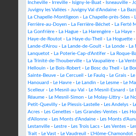
Incheville
-
Irreville
-
Isigny-le-Buat
-
Isneauville
-
J
Juvigny les Vallées
-
Juvigny Val d'Andaine
-
La Baz
La Chapelle-Montligeon
-
La Chapelle-près-Sées
-
Ferrière-au-Doyen
-
La Ferrière-Béchet
-
La Ferté 
La Gonfrière
-
La Hague
-
La Harengère
-
La Haye
Haye-de-Routot
-
La Haye-du-Theil
-
La Hoguette
Lande-d'Airou
-
La Lande-de-Goult
-
La Londe
-
La 
Lanquetot
-
La Poterie-Cap-d'Antifer
-
La Roque-B
La Trinité-de-Thouberville
-
La Vaupalière
-
La Vent
Hellouin
-
Le Bois-Robert
-
Le Bosc du Theil
-
Le Bo
Sainte-Beuve
-
Le Cercueil
-
Le Faulq
-
Le Grais
-
Le
Hanouard
-
Le Havre
-
Le Landin
-
Le Lesme
-
Le Ma
Scelleur
-
Le Mesnil-au-Val
-
Le Mesnil-Esnard
-
Le
Réaume
-
Le Mesnil-Simon
-
Le Molay-Littry
-
Le N
Petit-Quevilly
-
Le Plessis-Lastelle
-
Les Andelys
-
L
Acres
-
Les Genettes
-
Les Grandes-Ventes
-
Les H
d'Allonne
-
Les Monts d'Andaine
-
Les Monts d'Aun
Lestanville
-
Lestre
-
Les Trois Lacs
-
Les Ventes
-
Le
Trait
-
Le Vast
-
Le Vaudreuil
-
L'Hôme-Chamondot