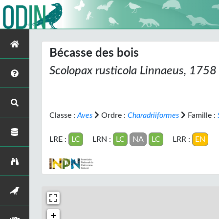
Bécasse des bois
Scolopax rusticola
Linnaeus, 1758
Classe :
Aves
Ordre :
Charadriiformes
Famille :
LRE :
LC
LRN :
LC
NA
LC
LRR :
EN
+