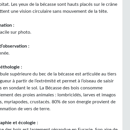
bitat. Les yeux de la bécasse sont hauts placés sur le crâne
ttent une vision circulaire sans mouvement de la tête.
ation :
acile sur photo.
d’observation :
nnée.
éthologie :
ule supérieure du bec de la bécasse est articulée au tiers
gueur à partir de l’extrémité et permet à l’oiseau de saisir
es en sondant le sol. La Bécasse des bois consomme
lement des proies animales : lombricidés, larves et imagos
es, myriapodes, crustacés. 80% de son énergie provient de
mmation de vers de terre.
aphie et écologie :
se des bois est largement répandue en Eurasie. Son aire de