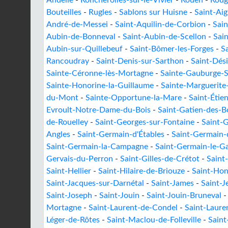
Andelle
-
Roncherolles-sur-le-Vivier
-
Rouen
-
Roug
Bouteilles
-
Rugles
-
Sablons sur Huisne
-
Saint-Ai
André-de-Messei
-
Saint-Aquilin-de-Corbion
-
Sain
Aubin-de-Bonneval
-
Saint-Aubin-de-Scellon
-
Sai
Aubin-sur-Quillebeuf
-
Saint-Bômer-les-Forges
-
S
Rancoudray
-
Saint-Denis-sur-Sarthon
-
Saint-Dési
Sainte-Céronne-lès-Mortagne
-
Sainte-Gauburge-
Sainte-Honorine-la-Guillaume
-
Sainte-Marguerite
du-Mont
-
Sainte-Opportune-la-Mare
-
Saint-Étie
Evroult-Notre-Dame-du-Bois
-
Saint-Gatien-des-B
de-Rouelley
-
Saint-Georges-sur-Fontaine
-
Saint-G
Angles
-
Saint-Germain-d'Étables
-
Saint-Germain-d
Saint-Germain-la-Campagne
-
Saint-Germain-le-Ga
Gervais-du-Perron
-
Saint-Gilles-de-Crétot
-
Saint
Saint-Hellier
-
Saint-Hilaire-de-Briouze
-
Saint-Ho
Saint-Jacques-sur-Darnétal
-
Saint-James
-
Saint-
Saint-Joseph
-
Saint-Jouin
-
Saint-Jouin-Bruneval
Mortagne
-
Saint-Laurent-de-Condel
-
Saint-Laure
Léger-de-Rôtes
-
Saint-Maclou-de-Folleville
-
Sain