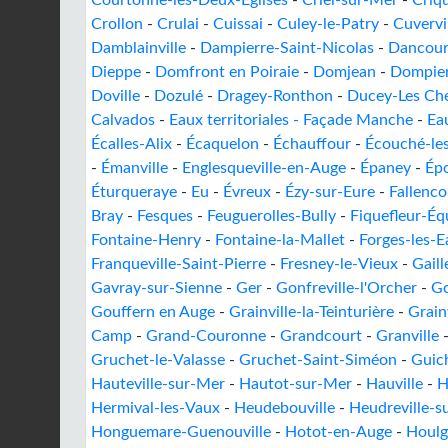
Courtonne-les-Deux-Églises
-
Criel-sur-Mer
-
Criq
Crollon
-
Crulai
-
Cuissai
-
Culey-le-Patry
-
Cuvervi
Damblainville
-
Dampierre-Saint-Nicolas
-
Dancour
Dieppe
-
Domfront en Poiraie
-
Domjean
-
Dompie
Doville
-
Dozulé
-
Dragey-Ronthon
-
Ducey-Les Ché
Calvados
-
Eaux territoriales - Façade Manche
-
Ea
Écalles-Alix
-
Écaquelon
-
Échauffour
-
Écouché-les
-
Émanville
-
Englesqueville-en-Auge
-
Épaney
-
Épo
Éturqueraye
-
Eu
-
Évreux
-
Ézy-sur-Eure
-
Fallenco
Bray
-
Fesques
-
Feuguerolles-Bully
-
Fiquefleur-Équ
Fontaine-Henry
-
Fontaine-la-Mallet
-
Forges-les-E
Franqueville-Saint-Pierre
-
Fresney-le-Vieux
-
Gaill
Gavray-sur-Sienne
-
Ger
-
Gonfreville-l'Orcher
-
Go
Gouffern en Auge
-
Grainville-la-Teinturière
-
Grain
Camp
-
Grand-Couronne
-
Grandcourt
-
Granville
Gruchet-le-Valasse
-
Gruchet-Saint-Siméon
-
Guich
Hauteville-sur-Mer
-
Hautot-sur-Mer
-
Hauville
-
H
Hermival-les-Vaux
-
Heudebouville
-
Heudreville-s
Honguemare-Guenouville
-
Hotot-en-Auge
-
Houlg