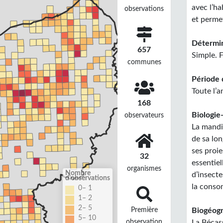
avec l’ha
observations
et perme
Détermin
657
Simple. F
communes
Période 
Toute l’a
168
Biologie-
observateurs
La mandib
de sa lon
ses proi
32
essentiel
organismes
Nombre
d’insect
d'observations
la conso
0– 1
1– 2
2– 5
Première
Biogéogr
5– 10
observation
La Bécas