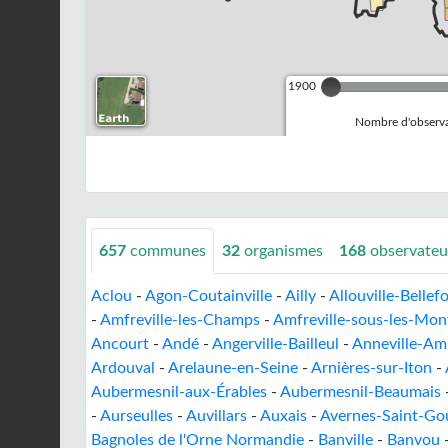
1900
Nombre d'observa
657
communes
32
organismes
168
observateu
Aclou
-
Agon-Coutainville
-
Ailly
-
Allouville-Bellef
-
Amfreville-les-Champs
-
Amfreville-sous-les-Mon
Ancourt
-
Andé
-
Angerville-Bailleul
-
Anneville-Am
Ardouval
-
Arelaune-en-Seine
-
Arnières-sur-Iton
-
Aubermesnil-aux-Érables
-
Aubermesnil-Beaumais
-
Aurseulles
-
Auvillars
-
Auxais
-
Avernes-Saint-Go
Bagnoles de l'Orne Normandie
-
Banville
-
Banvou