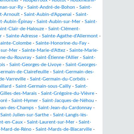
emontier
-
Rouperroux
-
Routot
-
Rouxmesnil-
gnan-sur-Ry
-
Saint-André-de-Bohon
-
Saint-
t-Arnoult
-
Saint-Aubin-d'Appenai
-
Saint-
nt-Aubin-Épinay
-
Saint-Aubin-sur-Mer
-
Saint-
aint-Clair-de-Halouze
-
Saint-Clément-
r
-
Sainte-Adresse
-
Sainte-Agathe-d'Aliermont
-
Sainte-Colombe
-
Sainte-Honorine-du-Fay
-
-sur-Mer
-
Sainte-Marie-d'Attez
-
Sainte-Marie-
nne-du-Rouvray
-
Saint-Étienne-l'Allier
-
Saint-
ois
-
Saint-Georges-de-Livoye
-
Saint-Georges-
ermain-de-Clairefeuille
-
Saint-Germain-des-
e-Varreville
-
Saint-Germain-du-Corbéis
-
illard
-
Saint-Germain-sous-Cailly
-
Saint-
-Gilles-des-Marais
-
Saint-Grégoire-du-Vièvre
-
noré
-
Saint-Hymer
-
Saint-Jacques-de-Néhou
-
Jean-des-Champs
-
Saint-Jean-du-Cardonnay
-
-
Saint-Julien-sur-Sarthe
-
Saint-Langis-lès-
nt-en-Caux
-
Saint-Laurent-sur-Mer
-
Saint-
t-Mard-de-Réno
-
Saint-Mards-de-Blacarville
-