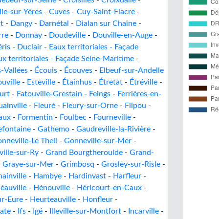
uebeuf-sur-Seine
-
Croisilles
-
Croixdalle
-
lle-sur-Yères
-
Cuves
-
Cuy-Saint-Fiacre
-
t
-
Dangy
-
Darnétal
-
Dialan sur Chaîne
-
rre
-
Donnay
-
Doudeville
-
Douville-en-Auge
-
ris
-
Duclair
-
Eaux territoriales - Façade
ux territoriales - Façade Seine-Maritime
-
-Vallées
-
Écouis
-
Écouves
-
Elbeuf-sur-Andelle
uville
-
Esteville
-
Étainhus
-
Étretat
-
Étréville
-
urt
-
Fatouville-Grestain
-
Feings
-
Ferrières-en-
ainville
-
Fleuré
-
Fleury-sur-Orne
-
Flipou
-
aux
-
Formentin
-
Foulbec
-
Fourneville
-
efontaine
-
Gathemo
-
Gaudreville-la-Rivière
-
nneville-Le Theil
-
Gonneville-sur-Mer
-
ville-sur-Ry
-
Grand Bourgtheroulde
-
Grand-
-
Graye-sur-Mer
-
Grimbosq
-
Grosley-sur-Risle
-
ainville
-
Hambye
-
Hardinvast
-
Harfleur
-
éauville
-
Hénouville
-
Héricourt-en-Caux
-
ur-Eure
-
Heurteauville
-
Honfleur
-
ate
-
Ifs
-
Igé
-
Illeville-sur-Montfort
-
Incarville
-