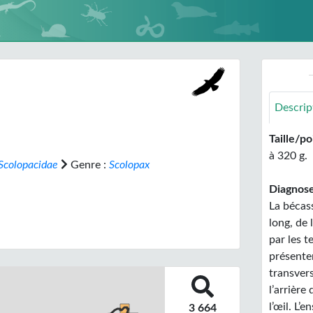
Descrip
Taille/po
à 320 g.
Scolopacidae
Genre :
Scolopax
Diagnose
La bécass
long, de 
par les t
présente
transvers
l’arrière
l’œil. L
3 664