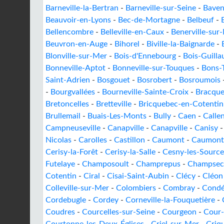
Barneville-la-Bertran
-
Barneville-sur-Seine
-
Baven
Beauvoir-en-Lyons
-
Bec-de-Mortagne
-
Belbeuf
-
Bellencombre
-
Belleville-en-Caux
-
Benerville-sur
Beuvron-en-Auge
-
Bihorel
-
Biville-la-Baignarde
-
Blonville-sur-Mer
-
Bois-d'Ennebourg
-
Bois-Guill
Bonneville-Aptot
-
Bonneville-sur-Touques
-
Bons-T
Saint-Adrien
-
Bosgouet
-
Bosrobert
-
Bosroumois
-
Bourgvallées
-
Bourneville-Sainte-Croix
-
Bracque
Bretoncelles
-
Bretteville
-
Bricquebec-en-Cotentin
Brullemail
-
Buais-Les-Monts
-
Bully
-
Caen
-
Callen
Campneuseville
-
Canapville
-
Canapville
-
Canisy
Nicolas
-
Carolles
-
Castillon
-
Caumont
-
Caumont
Cerisy-la-Forêt
-
Cerisy-la-Salle
-
Cesny-les-Source
Futelaye
-
Champosoult
-
Champrepus
-
Champsec
Cotentin
-
Ciral
-
Cisai-Saint-Aubin
-
Clécy
-
Cléon
Colleville-sur-Mer
-
Colombiers
-
Combray
-
Condé
Cordebugle
-
Cordey
-
Corneville-la-Fouquetière
-
Coudres
-
Courcelles-sur-Seine
-
Courgeon
-
Cour-