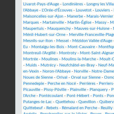
Livarot-Pays-d'Auge
-
Londinières
-
Longny les Vill
l'Abbaye
-
L'Orée-d'Écouves
-
Louvetot
-
Louviers
-
Maisoncelles-sur-Ajon
-
Manerbe
-
Marais-Vernier
Marques
-
Martainville
-
Martin-Église
-
Massy
-
M
Maupertuis
-
Mauquenchy
-
Mauves-sur-Huisne
-
Ménil-Hubert-sur-Orne
-
Merville-Franceville-Plag
Mesnils-sur-Iton
-
Messei
-
Mézidon Vallée d'Auge
Eu
-
Montaigu-les-Bois
-
Mont-Cauvaire
-
Montfiq
Montreuil-l'Argillé
-
Montroty
-
Mont-Saint-Aigna
Mortrée
-
Moulines
-
Moulins-la-Marche
-
Moult-C
-
Muids
-
Mutrécy
-
Neufchâtel-en-Bray
-
Neuf-Ma
en-Vexin
-
Noron-l'Abbaye
-
Norville
-
Notre-Dame-
Noues de Sienne
-
Orival
-
Orval sur Sienne
-
Osmo
Pennedepie
-
Perche en Nocé
-
Perrières
-
Perriers
Picauville
-
Pissy-Pôville
-
Plainville
-
Planquery
-
P
l'Arche
-
Pontécoulant
-
Pont-Hébert
-
Ponts
-
Pon
Putanges-le-Lac
-
Quettehou
-
Quevillon
-
Quiberv
Quittebeuf
-
Rebets
-
Rémalard en Perche
-
Reuilly