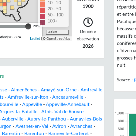
10– 20
1900
répartit
20– 50
et entre 
50– 100
100+
Pacifique
2026
bécasse 
Dernière
30 km
massifs d
tion(s): 3894
observation
Leaflet
| © OpenStreetMap
conifères
2026
d’hiverna
grosses h
nuit.
rs
Source :
f
osse
-
Almenêches
-
Amayé-sur-Orne
-
Amfreville
ts
-
Amfreville-sur-Iton
-
Anceaumeville
-
bourville
-
Appeville
-
Appeville-Annebault
-
Arques-la-Bataille
-
Athis-Val de Rouvre
-
-
Auberville
-
Aubry-le-Panthou
-
Aunay-les-Bois
urgon
-
Avesnes-en-Val
-
Aviron
-
Avranches
-
-
Barentin
-
Barenton
-
Barneville-Carteret
-