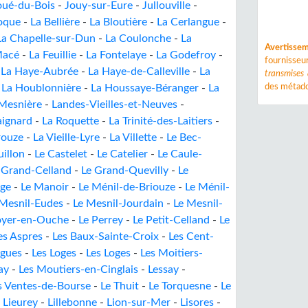
oué-du-Bois
-
Jouy-sur-Eure
-
Jullouville
-
oque
-
La Bellière
-
La Bloutière
-
La Cerlangue
-
La Chapelle-sur-Dun
-
La Coulonche
-
La
Avertisse
Macé
-
La Feuillie
-
La Fontelaye
-
La Godefroy
-
fournisse
-
La Haye-Aubrée
-
La Haye-de-Calleville
-
La
transmises
-
La Houblonnière
-
La Houssaye-Béranger
-
La
des métado
Mesnière
-
Landes-Vieilles-et-Neuves
-
aignard
-
La Roquette
-
La Trinité-des-Laitiers
-
rouze
-
La Vieille-Lyre
-
La Villette
-
Le Bec-
uillon
-
Le Castelet
-
Le Catelier
-
Le Caule-
 Grand-Celland
-
Le Grand-Quevilly
-
Le
ge
-
Le Manoir
-
Le Ménil-de-Briouze
-
Le Ménil-
 Mesnil-Eudes
-
Le Mesnil-Jourdain
-
Le Mesnil-
oyer-en-Ouche
-
Le Perrey
-
Le Petit-Celland
-
Le
es Aspres
-
Les Baux-Sainte-Croix
-
Les Cent-
ogues
-
Les Loges
-
Les Loges
-
Les Moitiers-
ay
-
Les Moutiers-en-Cinglais
-
Lessay
-
s Ventes-de-Bourse
-
Le Thuit
-
Le Torquesne
-
Le
-
Lieurey
-
Lillebonne
-
Lion-sur-Mer
-
Lisores
-