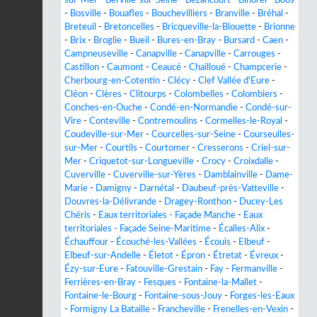
-
Bosville
-
Bouafles
-
Bouchevilliers
-
Branville
-
Bréhal
-
Breteuil
-
Bretoncelles
-
Bricqueville-la-Blouette
-
Brionne
-
Brix
-
Broglie
-
Bueil
-
Bures-en-Bray
-
Bursard
-
Caen
-
Campneuseville
-
Canapville
-
Canapville
-
Carrouges
-
Castillon
-
Caumont
-
Ceaucé
-
Chailloué
-
Champcerie
-
Cherbourg-en-Cotentin
-
Clécy
-
Clef Vallée d'Eure
-
Cléon
-
Clères
-
Clitourps
-
Colombelles
-
Colombiers
-
Conches-en-Ouche
-
Condé-en-Normandie
-
Condé-sur-
Vire
-
Conteville
-
Contremoulins
-
Cormelles-le-Royal
-
Coudeville-sur-Mer
-
Courcelles-sur-Seine
-
Courseulles-
sur-Mer
-
Courtils
-
Courtomer
-
Cresserons
-
Criel-sur-
Mer
-
Criquetot-sur-Longueville
-
Crocy
-
Croixdalle
-
Cuverville
-
Cuverville-sur-Yères
-
Damblainville
-
Dame-
Marie
-
Damigny
-
Darnétal
-
Daubeuf-près-Vatteville
-
Douvres-la-Délivrande
-
Dragey-Ronthon
-
Ducey-Les
Chéris
-
Eaux territoriales - Façade Manche
-
Eaux
territoriales - Façade Seine-Maritime
-
Écalles-Alix
-
Échauffour
-
Écouché-les-Vallées
-
Écouis
-
Elbeuf
-
Elbeuf-sur-Andelle
-
Életot
-
Épron
-
Étretat
-
Évreux
-
Ézy-sur-Eure
-
Fatouville-Grestain
-
Fay
-
Fermanville
-
Ferrières-en-Bray
-
Fesques
-
Fontaine-la-Mallet
-
Fontaine-le-Bourg
-
Fontaine-sous-Jouy
-
Forges-les-Eaux
-
Formigny La Bataille
-
Francheville
-
Frenelles-en-Vexin
-