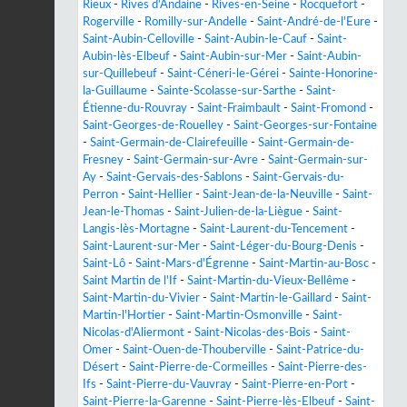
Rieux
-
Rives d'Andaine
-
Rives-en-Seine
-
Rocquefort
-
Rogerville
-
Romilly-sur-Andelle
-
Saint-André-de-l'Eure
-
Saint-Aubin-Celloville
-
Saint-Aubin-le-Cauf
-
Saint-
Aubin-lès-Elbeuf
-
Saint-Aubin-sur-Mer
-
Saint-Aubin-
sur-Quillebeuf
-
Saint-Céneri-le-Gérei
-
Sainte-Honorine-
la-Guillaume
-
Sainte-Scolasse-sur-Sarthe
-
Saint-
Étienne-du-Rouvray
-
Saint-Fraimbault
-
Saint-Fromond
-
Saint-Georges-de-Rouelley
-
Saint-Georges-sur-Fontaine
-
Saint-Germain-de-Clairefeuille
-
Saint-Germain-de-
Fresney
-
Saint-Germain-sur-Avre
-
Saint-Germain-sur-
Ay
-
Saint-Gervais-des-Sablons
-
Saint-Gervais-du-
Perron
-
Saint-Hellier
-
Saint-Jean-de-la-Neuville
-
Saint-
Jean-le-Thomas
-
Saint-Julien-de-la-Liègue
-
Saint-
Langis-lès-Mortagne
-
Saint-Laurent-du-Tencement
-
Saint-Laurent-sur-Mer
-
Saint-Léger-du-Bourg-Denis
-
Saint-Lô
-
Saint-Mars-d'Égrenne
-
Saint-Martin-au-Bosc
-
Saint Martin de l'If
-
Saint-Martin-du-Vieux-Bellême
-
Saint-Martin-du-Vivier
-
Saint-Martin-le-Gaillard
-
Saint-
Martin-l'Hortier
-
Saint-Martin-Osmonville
-
Saint-
Nicolas-d'Aliermont
-
Saint-Nicolas-des-Bois
-
Saint-
Omer
-
Saint-Ouen-de-Thouberville
-
Saint-Patrice-du-
Désert
-
Saint-Pierre-de-Cormeilles
-
Saint-Pierre-des-
Ifs
-
Saint-Pierre-du-Vauvray
-
Saint-Pierre-en-Port
-
Saint-Pierre-la-Garenne
-
Saint-Pierre-lès-Elbeuf
-
Saint-