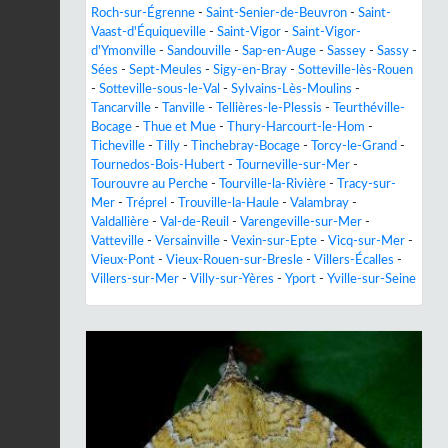
Roch-sur-Égrenne
-
Saint-Senier-de-Beuvron
-
Saint-
Vaast-d'Équiqueville
-
Saint-Vigor
-
Saint-Vigor-
d'Ymonville
-
Sandouville
-
Sap-en-Auge
-
Sassey
-
Sassy
-
Sées
-
Sept-Meules
-
Sigy-en-Bray
-
Sotteville-lès-Rouen
-
Sotteville-sous-le-Val
-
Sylvains-Lès-Moulins
-
Tancarville
-
Tanville
-
Tellières-le-Plessis
-
Teurthéville-
Bocage
-
Thue et Mue
-
Thury-Harcourt-le-Hom
-
Ticheville
-
Tilly
-
Tinchebray-Bocage
-
Torcy-le-Grand
-
Tournedos-Bois-Hubert
-
Tourneville-sur-Mer
-
Tourouvre au Perche
-
Tourville-la-Rivière
-
Tracy-sur-
Mer
-
Tréprel
-
Trouville-la-Haule
-
Valambray
-
Valdallière
-
Val-de-Reuil
-
Varengeville-sur-Mer
-
Vatteville
-
Versainville
-
Vexin-sur-Epte
-
Vicq-sur-Mer
-
Vieux-Pont
-
Vieux-Rouen-sur-Bresle
-
Villers-Écalles
-
Villers-sur-Mer
-
Villy-sur-Yères
-
Yport
-
Yville-sur-Seine