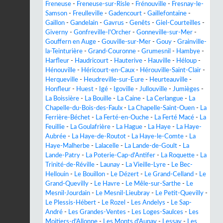
Freneuse
-
Freneuse-sur-Risle
-
Frénouville
-
Fresnay-le-
Samson
-
Freulleville
-
Gadencourt
-
Gaillefontaine
-
Gaillon
-
Gandelain
-
Gavrus
-
Genêts
-
Giel-Courteilles
-
Giverny
-
Gonfreville-l'Orcher
-
Gonneville-sur-Mer
-
Gouffern en Auge
-
Gouville-sur-Mer
-
Gouy
-
Grainville-
la-Teinturière
-
Grand-Couronne
-
Grumesnil
-
Hambye
-
Harfleur
-
Haudricourt
-
Hauterive
-
Hauville
-
Héloup
-
Hénouville
-
Héricourt-en-Caux
-
Hérouville-Saint-Clair
-
Herqueville
-
Heudreville-sur-Eure
-
Heurteauville
-
Honfleur
-
Huest
-
Igé
-
Igoville
-
Jullouville
-
Jumièges
-
La Boissière
-
La Bouille
-
La Caine
-
La Cerlangue
-
La
Chapelle-du-Bois-des-Faulx
-
La Chapelle-Saint-Ouen
-
La
Ferrière-Béchet
-
La Ferté-en-Ouche
-
La Ferté Macé
-
La
Feuillie
-
La Goulafrière
-
La Hague
-
La Haye
-
La Haye-
Aubrée
-
La Haye-de-Routot
-
La Haye-le-Comte
-
La
Haye-Malherbe
-
Lalacelle
-
La Lande-de-Goult
-
La
Lande-Patry
-
La Poterie-Cap-d'Antifer
-
La Roquette
-
La
Trinité-de-Réville
-
Launay
-
La Vieille-Lyre
-
Le Bec-
Hellouin
-
Le Bouillon
-
Le Dézert
-
Le Grand-Celland
-
Le
Grand-Quevilly
-
Le Havre
-
Le Mêle-sur-Sarthe
-
Le
Mesnil-Jourdain
-
Le Mesnil-Lieubray
-
Le Petit-Quevilly
-
Le Plessis-Hébert
-
Le Rozel
-
Les Andelys
-
Le Sap-
André
-
Les Grandes-Ventes
-
Les Loges-Saulces
-
Les
Moitiers-d'Allonne
-
Les Monts d'Aunay
-
Lessay
-
Les