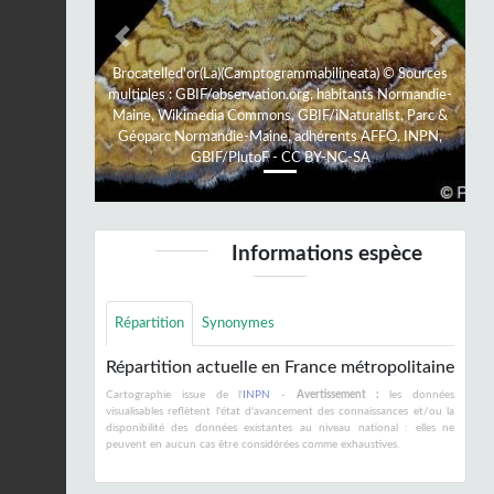
Previous
Next
Brocatelled'or(La)(Camptogrammabilineata) © Sources
multiples : GBIF/observation.org, habitants Normandie-
Maine, Wikimedia Commons, GBIF/iNaturalist, Parc &
Géoparc Normandie-Maine, adhérents AFFO, INPN,
GBIF/PlutoF - CC BY-NC-SA
Informations espèce
Répartition
Synonymes
Répartition actuelle en France métropolitaine
Cartographie issue de l'
INPN
-
Avertissement :
les données
visualisables reflètent l'état d'avancement des connaissances et/ou la
disponibilité des données existantes au niveau national : elles ne
peuvent en aucun cas être considérées comme exhaustives.