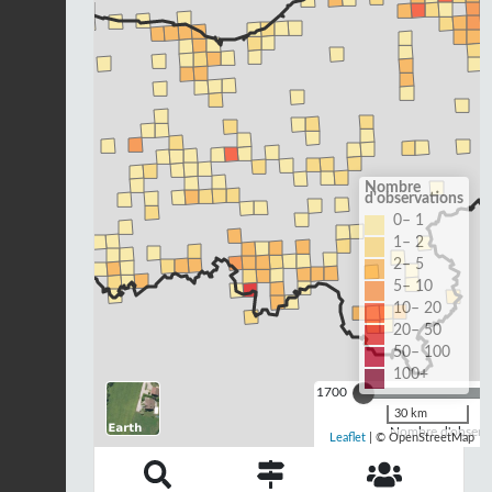
Nombre
d'observations
0– 1
1– 2
2– 5
5– 10
10– 20
20– 50
50– 100
100+
1700
30 km
Nombre d'observa
Leaflet
| © OpenStreetMap