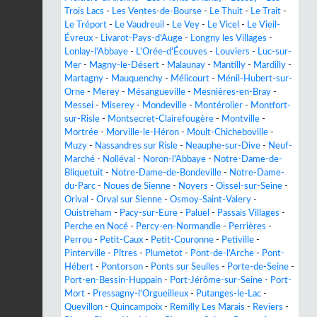
Trois Lacs
-
Les Ventes-de-Bourse
-
Le Thuit
-
Le Trait
-
Le Tréport
-
Le Vaudreuil
-
Le Vey
-
Le Vicel
-
Le Vieil-
Évreux
-
Livarot-Pays-d'Auge
-
Longny les Villages
-
Lonlay-l'Abbaye
-
L'Orée-d'Écouves
-
Louviers
-
Luc-sur-
Mer
-
Magny-le-Désert
-
Malaunay
-
Mantilly
-
Mardilly
-
Martagny
-
Mauquenchy
-
Mélicourt
-
Ménil-Hubert-sur-
Orne
-
Merey
-
Mésangueville
-
Mesnières-en-Bray
-
Messei
-
Miserey
-
Mondeville
-
Montérolier
-
Montfort-
sur-Risle
-
Montsecret-Clairefougère
-
Montville
-
Mortrée
-
Morville-le-Héron
-
Moult-Chicheboville
-
Muzy
-
Nassandres sur Risle
-
Neauphe-sur-Dive
-
Neuf-
Marché
-
Nolléval
-
Noron-l'Abbaye
-
Notre-Dame-de-
Bliquetuit
-
Notre-Dame-de-Bondeville
-
Notre-Dame-
du-Parc
-
Noues de Sienne
-
Noyers
-
Oissel-sur-Seine
-
Orival
-
Orval sur Sienne
-
Osmoy-Saint-Valery
-
Ouistreham
-
Pacy-sur-Eure
-
Paluel
-
Passais Villages
-
Perche en Nocé
-
Percy-en-Normandie
-
Perrières
-
Perrou
-
Petit-Caux
-
Petit-Couronne
-
Petiville
-
Pinterville
-
Pîtres
-
Plumetot
-
Pont-de-l'Arche
-
Pont-
Hébert
-
Pontorson
-
Ponts sur Seulles
-
Porte-de-Seine
-
Port-en-Bessin-Huppain
-
Port-Jérôme-sur-Seine
-
Port-
Mort
-
Pressagny-l'Orgueilleux
-
Putanges-le-Lac
-
Quevillon
-
Quincampoix
-
Remilly Les Marais
-
Reviers
-