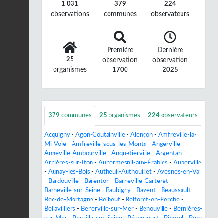
1 031
379
224
observations
communes
observateurs
Première
Dernière
25
observation
observation
organismes
1700
2025
379
communes
25
organismes
224
observateurs
Acquigny
-
Agon-Coutainville
-
Alençon
-
Amfreville-la-
Mi-Voie
-
Amfreville-sous-les-Monts
-
Angerville
-
Anneville-Ambourville
-
Anquetierville
-
Argentan
-
Arnières-sur-Iton
-
Aubermesnil-aux-Érables
-
Auberville
-
Aunay-les-Bois
-
Autheuil-Authouillet
-
Avesnes-en-Val
-
Bardouville
-
Barenton
-
Barneville-Carteret
-
Barneville-sur-Seine
-
Baubigny
-
Bavent
-
Beaussault
-
Bec-de-Mortagne
-
Belbeuf
-
Belforêt-en-Perche
-
Bellavilliers
-
Benerville-sur-Mer
-
Bénouville
-
Bernières-
sur-Mer
-
Berville-sur-Seine
-
Bézancourt
-
Bihorel
-
Boos