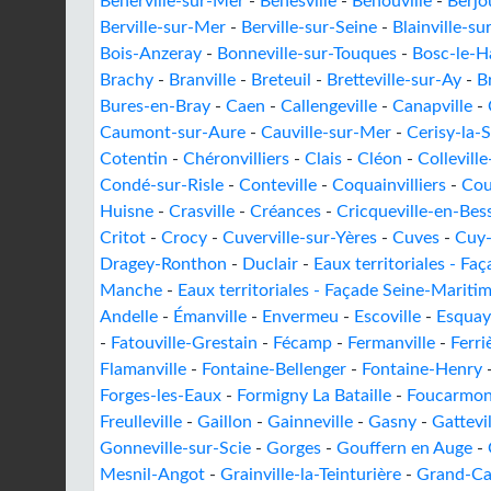
Benerville-sur-Mer
-
Bénesville
-
Bénouville
-
Berjo
Berville-sur-Mer
-
Berville-sur-Seine
-
Blainville-s
Bois-Anzeray
-
Bonneville-sur-Touques
-
Bosc-le-H
Brachy
-
Branville
-
Breteuil
-
Bretteville-sur-Ay
-
B
Bures-en-Bray
-
Caen
-
Callengeville
-
Canapville
-
Caumont-sur-Aure
-
Cauville-sur-Mer
-
Cerisy-la-S
Cotentin
-
Chéronvilliers
-
Clais
-
Cléon
-
Collevil
Condé-sur-Risle
-
Conteville
-
Coquainvilliers
-
Cou
Huisne
-
Crasville
-
Créances
-
Cricqueville-en-Bes
Critot
-
Crocy
-
Cuverville-sur-Yères
-
Cuves
-
Cuy-
Dragey-Ronthon
-
Duclair
-
Eaux territoriales - Fa
Manche
-
Eaux territoriales - Façade Seine-Mariti
Andelle
-
Émanville
-
Envermeu
-
Escoville
-
Esquay
-
Fatouville-Grestain
-
Fécamp
-
Fermanville
-
Ferri
Flamanville
-
Fontaine-Bellenger
-
Fontaine-Henry
Forges-les-Eaux
-
Formigny La Bataille
-
Foucarmon
Freulleville
-
Gaillon
-
Gainneville
-
Gasny
-
Gattevi
Gonneville-sur-Scie
-
Gorges
-
Gouffern en Auge
-
Mesnil-Angot
-
Grainville-la-Teinturière
-
Grand-C