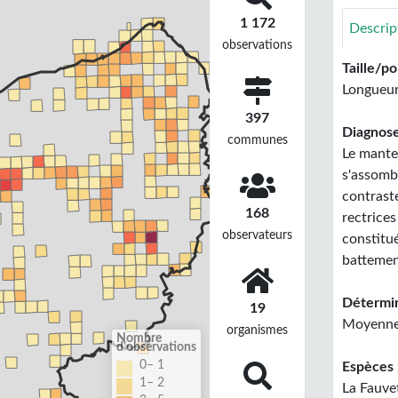
1 172
Descrip
observations
Taille/po
Longueur 
397
Diagnose
communes
Le mantea
s'assombr
contrast
168
rectrices
observateurs
constitu
battemen
Détermin
19
Moyennem
organismes
Nombre
d'observations
0– 1
Espèces 
1– 2
La Fauvet