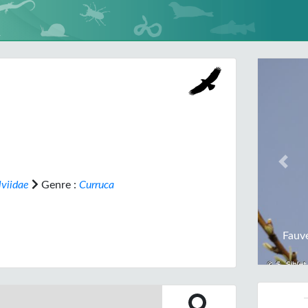
Prev
lviidae
Genre :
Curruca
Fauve