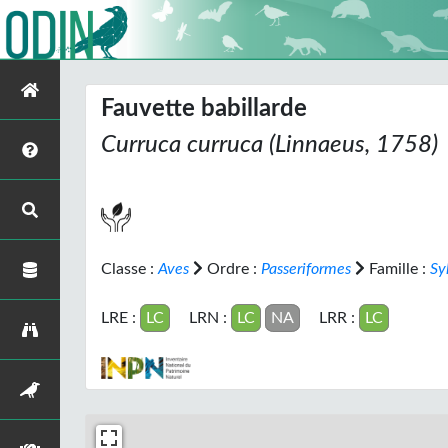
Fauvette babillarde
Curruca curruca
(Linnaeus, 1758)
Classe :
Aves
Ordre :
Passeriformes
Famille :
Sy
LRE :
LC
LRN :
LC
NA
LRR :
LC