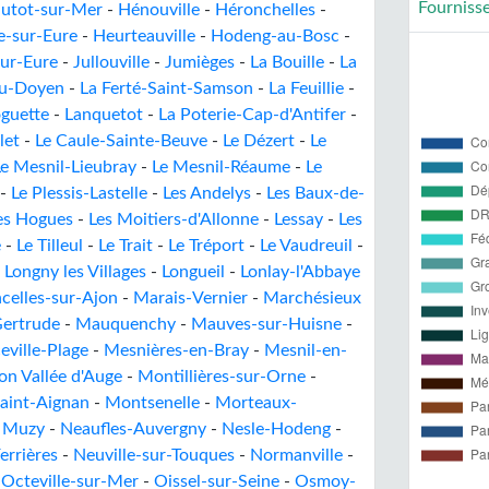
Fourniss
utot-sur-Mer
-
Hénouville
-
Héronchelles
-
e-sur-Eure
-
Heurteauville
-
Hodeng-au-Bosc
-
ur-Eure
-
Jullouville
-
Jumièges
-
La Bouille
-
La
au-Doyen
-
La Ferté-Saint-Samson
-
La Feuillie
-
guette
-
Lanquetot
-
La Poterie-Cap-d'Antifer
-
let
-
Le Caule-Sainte-Beuve
-
Le Dézert
-
Le
Le Mesnil-Lieubray
-
Le Mesnil-Réaume
-
Le
-
Le Plessis-Lastelle
-
Les Andelys
-
Les Baux-de-
es Hogues
-
Les Moitiers-d'Allonne
-
Lessay
-
Les
é
-
Le Tilleul
-
Le Trait
-
Le Tréport
-
Le Vaudreuil
-
-
Longny les Villages
-
Longueil
-
Lonlay-l'Abbaye
celles-sur-Ajon
-
Marais-Vernier
-
Marchésieux
Gertrude
-
Mauquenchy
-
Mauves-sur-Huisne
-
eville-Plage
-
Mesnières-en-Bray
-
Mesnil-en-
n Vallée d'Auge
-
Montillières-sur-Orne
-
aint-Aignan
-
Montsenelle
-
Morteaux-
-
Muzy
-
Neaufles-Auvergny
-
Nesle-Hodeng
-
errières
-
Neuville-sur-Touques
-
Normanville
-
-
Octeville-sur-Mer
-
Oissel-sur-Seine
-
Osmoy-