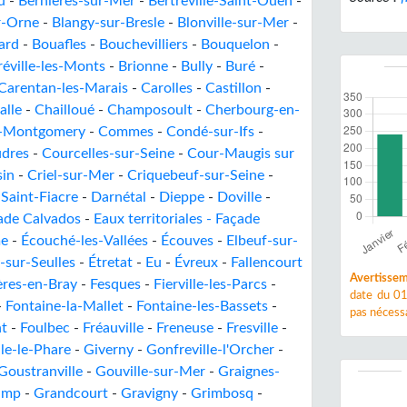
u
-
Bernières-sur-Mer
-
Bertreville-Saint-Ouen
-
ur-Orne
-
Blangy-sur-Bresle
-
Blonville-sur-Mer
-
ard
-
Bouafles
-
Bouchevilliers
-
Bouquelon
-
réville-les-Monts
-
Brionne
-
Bully
-
Buré
-
Carentan-les-Marais
-
Carolles
-
Castillon
-
alle
-
Chailloué
-
Champosoult
-
Cherbourg-en-
le-Montgomery
-
Commes
-
Condé-sur-Ifs
-
dres
-
Courcelles-sur-Seine
-
Cour-Maugis sur
sin
-
Criel-sur-Mer
-
Criquebeuf-sur-Seine
-
Saint-Fiacre
-
Darnétal
-
Dieppe
-
Doville
-
çade Calvados
-
Eaux territoriales - Façade
me
-
Écouché-les-Vallées
-
Écouves
-
Elbeuf-sur-
-sur-Seulles
-
Étretat
-
Eu
-
Évreux
-
Fallencourt
Avertissem
ères-en-Bray
-
Fesques
-
Fierville-les-Parcs
-
date du 01
-
Fontaine-la-Mallet
-
Fontaine-les-Bassets
-
pas nécessa
t
-
Foulbec
-
Fréauville
-
Freneuse
-
Fresville
-
lle-le-Phare
-
Giverny
-
Gonfreville-l'Orcher
-
Goustranville
-
Gouville-sur-Mer
-
Graignes-
amp
-
Grandcourt
-
Gravigny
-
Grimbosq
-