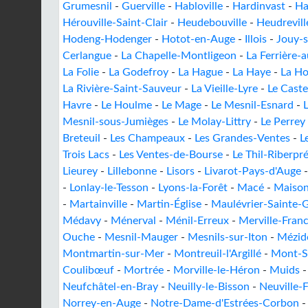
Grumesnil
-
Guerville
-
Habloville
-
Hardinvast
-
Ha
Hérouville-Saint-Clair
-
Heudebouville
-
Heudrevill
Hodeng-Hodenger
-
Hotot-en-Auge
-
Illois
-
Jouy-s
Cerlangue
-
La Chapelle-Montligeon
-
La Ferrière-
La Folie
-
La Godefroy
-
La Hague
-
La Haye
-
La Ho
La Rivière-Saint-Sauveur
-
La Vieille-Lyre
-
Le Caste
Havre
-
Le Houlme
-
Le Mage
-
Le Mesnil-Esnard
-
Mesnil-sous-Jumièges
-
Le Molay-Littry
-
Le Perrey
Breteuil
-
Les Champeaux
-
Les Grandes-Ventes
-
L
Trois Lacs
-
Les Ventes-de-Bourse
-
Le Thil-Riberpr
Lieurey
-
Lillebonne
-
Lisors
-
Livarot-Pays-d'Auge
-
Lonlay-le-Tesson
-
Lyons-la-Forêt
-
Macé
-
Maison
-
Martainville
-
Martin-Église
-
Maulévrier-Sainte-
Médavy
-
Ménerval
-
Ménil-Erreux
-
Merville-Franc
Ouche
-
Mesnil-Mauger
-
Mesnils-sur-Iton
-
Mézido
Montmartin-sur-Mer
-
Montreuil-l'Argillé
-
Mont-S
Coulibœuf
-
Mortrée
-
Morville-le-Héron
-
Muids
Neufchâtel-en-Bray
-
Neuilly-le-Bisson
-
Neuville-F
Norrey-en-Auge
-
Notre-Dame-d'Estrées-Corbon