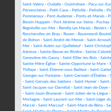
Saint-Valery
-
Oudalle
-
Ouistreham
-
Pacy-sur-Eu
Pervenchères
-
Petit-Caux
-
Petiville
-
Petiville
-
Pi
Pommereux
-
Pont-Audemer
-
Ponts-et-Marais
-
P
Bessin-Huppain
-
Port-Jérôme-sur-Seine
-
Puchay
Regnéville-sur-Mer
-
Remilly Les Marais
-
Reviers
-
Roncherolles-en-Bray
-
Rouen
-
Rouxmesnil-Bouteil
de-Bohon
-
Saint-André-de-Messei
-
Saint-Arnoult
Mer
-
Saint-Aubin-sur-Quillebeuf
-
Saint-Christop
Adresse
-
Sainte-Beuve-en-Rivière
-
Sainte-Colom
Geneviève-lès-Gasny
-
Saint-Ellier-les-Bois
-
Saint
Sainte-Mère-Église
-
Sainte-Opportune-la-Mare
-
Thillaye
-
Saint-Étienne-sous-Bailleul
-
Saint-Gatie
Georges-sur-Fontaine
-
Saint-Germain-d'Étables
-
-
Saint-Gervais-des-Sablons
-
Saint-Hymer
-
Saint
Saint-Jacques-sur-Darnétal
-
Saint-Jean-de-Daye
-
Saint-Jouin-Bruneval
-
Saint-Julien-de-la-Liègue
Mortagne
-
Saint-Laurent-sur-Mer
-
Saint-Léger-d
Marcel
-
Saint-Marcouf
-
Saint-Mard-de-Réno
-
Sa