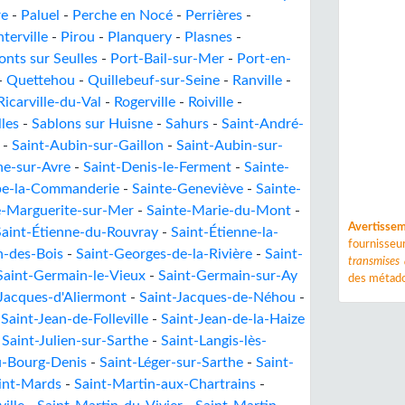
re
-
Paluel
-
Perche en Nocé
-
Perrières
-
nterville
-
Pirou
-
Planquery
-
Plasnes
-
onts sur Seulles
-
Port-Bail-sur-Mer
-
Port-en-
-
Quettehou
-
Quillebeuf-sur-Seine
-
Ranville
-
Ricarville-du-Val
-
Rogerville
-
Roiville
-
les
-
Sablons sur Huisne
-
Sahurs
-
Saint-André-
-
Saint-Aubin-sur-Gaillon
-
Saint-Aubin-sur-
he-sur-Avre
-
Saint-Denis-le-Ferment
-
Sainte-
be-la-Commanderie
-
Sainte-Geneviève
-
Sainte-
e-Marguerite-sur-Mer
-
Sainte-Marie-du-Mont
-
Avertisse
Saint-Étienne-du-Rouvray
-
Saint-Étienne-la-
fournisse
n-des-Bois
-
Saint-Georges-de-la-Rivière
-
Saint-
transmises
Saint-Germain-le-Vieux
-
Saint-Germain-sur-Ay
des métado
-Jacques-d'Aliermont
-
Saint-Jacques-de-Néhou
-
-
Saint-Jean-de-Folleville
-
Saint-Jean-de-la-Haize
-
Saint-Julien-sur-Sarthe
-
Saint-Langis-lès-
u-Bourg-Denis
-
Saint-Léger-sur-Sarthe
-
Saint-
int-Mards
-
Saint-Martin-aux-Chartrains
-