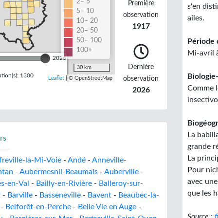
2– 5
Première
s'en dist
5– 10
observation
ailes.
10– 20
1917
20– 50
50– 100
Période 
100+
Mi-avril
2026
Dernière
30 km
tion(s): 1300
Biologie-
observation
Leaflet
| © OpenStreetMap
Comme le
2026
insectivo
Biogéogr
La babill
rs
grande r
La princi
reville-la-Mi-Voie
-
Andé
-
Anneville-
Pour nich
ntan
-
Aubermesnil-Beaumais
-
Auberville
-
avec une 
s-en-Val
-
Bailly-en-Rivière
-
Balleroy-sur-
que les h
t
-
Barville
-
Basseneville
-
Bavent
-
Beaubec-la-
-
Belforêt-en-Perche
-
Belle Vie en Auge
-
Source :
f