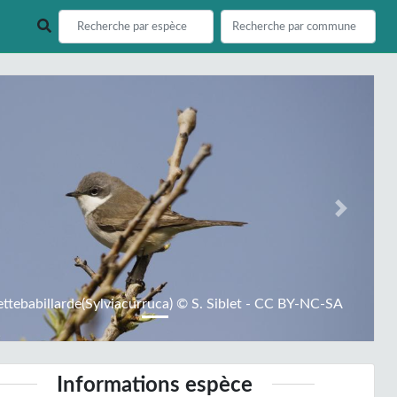
ious
Next
ttebabillarde(Sylviacurruca) © S. Siblet - CC BY-NC-SA
Informations espèce