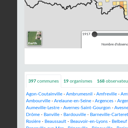
1917
Nombre d'observa
397
communes
19
organismes
168
observateu
Agon-Coutainville
-
Ambrumesnil
-
Amfreville
-
Amf
Ambourville
-
Arelaune-en-Seine
-
Argences
-
Arge
Aumeville-Lestre
-
Avernes-Saint-Gourgon
-
Avesne
Drôme
-
Banville
-
Bardouville
-
Barneville-Cartere
Rosière
-
Beaussault
-
Beauvoir-en-Lyons
-
Belbeuf