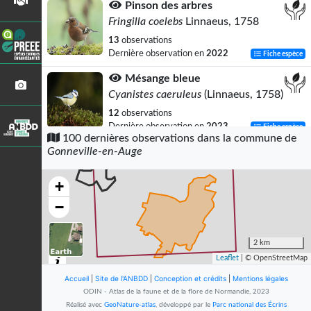
Pinson des arbres
Fringilla coelebs
Linnaeus, 1758
13
observations
Dernière observation en
2022
Fiche espèce
Mésange bleue
Cyanistes caeruleus
(Linnaeus, 1758)
12
observations
Dernière observation en
2023
Fiche espèce
100 dernières observations dans la commune de
Gonneville-en-Auge
Pigeon ramier
Columba palumbus
Linnaeus, 1758
+
11
observations
Dernière observation en
2023
Fiche espèce
−
Rougegorge familier
Erithacus rubecula
(Linnaeus, 1758)
2 km
Leaflet
| © OpenStreetMap
10
observations
Dernière observation en
2022
Fiche espèce
Accueil
|
Site de l'ANBDD
|
Conception et crédits
|
Mentions légales
ODIN - Atlas de la faune et de la flore de Normandie, 2023
Troglodyte mignon
Réalisé avec
GeoNature-atlas
, développé par le
Parc national des Écrins