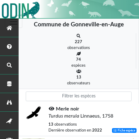
Commune de Gonneville-en-Auge
227
observations
74
espèces
13
observateurs
Merle noir
Turdus merula
Linnaeus, 1758
13
observations
Dernière observation en
2022
Fiche espèce