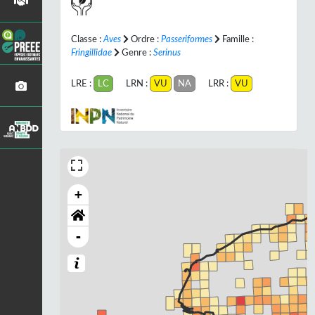
Classe :
Aves
Ordre :
Passeriformes
Famille :
Fringillidae
Genre :
Serinus
LRE :
LC
LRN :
VU
NA
LRR :
VU
+
-