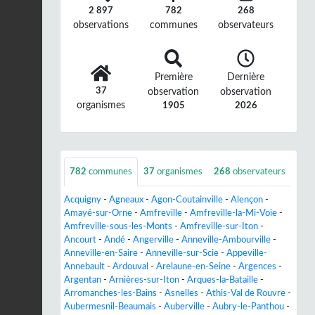
2 897
782
268
observations
communes
observateurs
Première
Dernière
37
observation
observation
organismes
1905
2026
782
communes
37
organismes
268
observateurs
Acquigny
-
Agneaux
-
Agon-Coutainville
-
Alençon
-
Amayé-sur-Orne
-
Amfreville
-
Amfreville-la-Mi-Voie
-
Amfreville-sous-les-Monts
-
Amfreville-sur-Iton
-
Ancourt
-
Andé
-
Angerville
-
Anneville-Ambourville
-
Anneville-en-Saire
-
Anneville-sur-Scie
-
Appeville-
Annebault
-
Ardouval
-
Arelaune-en-Seine
-
Argences
-
Argentan
-
Arnières-sur-Iton
-
Arques-la-Bataille
-
Arromanches-les-Bains
-
Asnelles
-
Athis-Val de Rouvre
-
Aubermesnil-Beaumais
-
Auberville
-
Aubry-le-Panthou
-