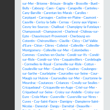
sur-Mer
-
Brionne
-
Briouze
-
Broglie
-
Brosville
-
Bueil
-
Bully
-
Cabourg
-
Caen
-
Cagny
-
Canapville
-
Canteleu
-
Cany-Barville
-
Carentan-les-Marais
-
Carolles
-
Carpiquet
-
Carrouges
-
Castine-en-Plaine
-
Caumont
-
Cauville
-
Cerisy-la-Salle
-
Cernay
-
Cesny-aux-Vignes
-
Cesny-les-Sources
-
Chailloué
-
Champigny-la-Futelaye
-
Champosoult
-
Champsecret
-
Charleval
-
Château-sur-
Epte
-
Chauvincourt-Provemont
-
Cherbourg-en-
Cotentin
-
Chéronvilliers
-
Claville
-
Clécy
-
Clef Vallée
d'Eure
-
Cléon
-
Clères
-
Colletot
-
Colleville
-
Colleville-
Montgomery
-
Colleville-sur-Mer
-
Colombelles
-
Commes
-
Conches-en-Ouche
-
Condé-sur-Ifs
-
Condé-
sur-Risle
-
Condé-sur-Vire
-
Coquainvilliers
-
Cordebugle
-
Cormelles-le-Royal
-
Corneville-sur-Risle
-
Cottun
-
Coudeville-sur-Mer
-
Coudray
-
Coudres
-
Coulonges-
sur-Sarthe
-
Courbépine
-
Courcelles-sur-Seine
-
Cour-
Maugis sur Huisne
-
Courseulles-sur-Mer
-
Courtonne-la-
Meurdrac
-
Coutances
-
Créances
-
Creully sur Seulles
-
Cricquebœuf
-
Cricqueville-en-Auge
-
Criel-sur-Mer
-
Criquebeuf-sur-Seine
-
Croisy-sur-Andelle
-
Croisy-sur-
Eure
-
Croix-Mare
-
Cuverville
-
Cuverville-sur-Yères
-
Cuves
-
Cuy-Saint-Fiacre
-
Damigny
-
Dampierre-Saint-
Nicolas
-
Danestal
-
Dangu
-
Darnétal
-
Deauville
-