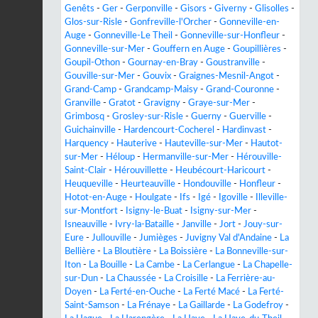
Genêts
-
Ger
-
Gerponville
-
Gisors
-
Giverny
-
Glisolles
-
Glos-sur-Risle
-
Gonfreville-l'Orcher
-
Gonneville-en-
Auge
-
Gonneville-Le Theil
-
Gonneville-sur-Honfleur
-
Gonneville-sur-Mer
-
Gouffern en Auge
-
Goupillières
-
Goupil-Othon
-
Gournay-en-Bray
-
Goustranville
-
Gouville-sur-Mer
-
Gouvix
-
Graignes-Mesnil-Angot
-
Grand-Camp
-
Grandcamp-Maisy
-
Grand-Couronne
-
Granville
-
Gratot
-
Gravigny
-
Graye-sur-Mer
-
Grimbosq
-
Grosley-sur-Risle
-
Guerny
-
Guerville
-
Guichainville
-
Hardencourt-Cocherel
-
Hardinvast
-
Harquency
-
Hauterive
-
Hauteville-sur-Mer
-
Hautot-
sur-Mer
-
Héloup
-
Hermanville-sur-Mer
-
Hérouville-
Saint-Clair
-
Hérouvillette
-
Heubécourt-Haricourt
-
Heuqueville
-
Heurteauville
-
Hondouville
-
Honfleur
-
Hotot-en-Auge
-
Houlgate
-
Ifs
-
Igé
-
Igoville
-
Illeville-
sur-Montfort
-
Isigny-le-Buat
-
Isigny-sur-Mer
-
Isneauville
-
Ivry-la-Bataille
-
Janville
-
Jort
-
Jouy-sur-
Eure
-
Jullouville
-
Jumièges
-
Juvigny Val d'Andaine
-
La
Bellière
-
La Bloutière
-
La Boissière
-
La Bonneville-sur-
Iton
-
La Bouille
-
La Cambe
-
La Cerlangue
-
La Chapelle-
sur-Dun
-
La Chaussée
-
La Croisille
-
La Ferrière-au-
Doyen
-
La Ferté-en-Ouche
-
La Ferté Macé
-
La Ferté-
Saint-Samson
-
La Frénaye
-
La Gaillarde
-
La Godefroy
-