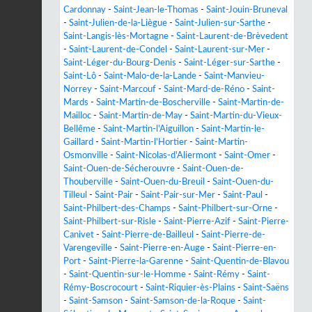
Cardonnay
-
Saint-Jean-le-Thomas
-
Saint-Jouin-Bruneval
-
Saint-Julien-de-la-Liègue
-
Saint-Julien-sur-Sarthe
-
Saint-Langis-lès-Mortagne
-
Saint-Laurent-de-Brèvedent
-
Saint-Laurent-de-Condel
-
Saint-Laurent-sur-Mer
-
Saint-Léger-du-Bourg-Denis
-
Saint-Léger-sur-Sarthe
-
Saint-Lô
-
Saint-Malo-de-la-Lande
-
Saint-Manvieu-
Norrey
-
Saint-Marcouf
-
Saint-Mard-de-Réno
-
Saint-
Mards
-
Saint-Martin-de-Boscherville
-
Saint-Martin-de-
Mailloc
-
Saint-Martin-de-May
-
Saint-Martin-du-Vieux-
Bellême
-
Saint-Martin-l'Aiguillon
-
Saint-Martin-le-
Gaillard
-
Saint-Martin-l'Hortier
-
Saint-Martin-
Osmonville
-
Saint-Nicolas-d'Aliermont
-
Saint-Omer
-
Saint-Ouen-de-Sécherouvre
-
Saint-Ouen-de-
Thouberville
-
Saint-Ouen-du-Breuil
-
Saint-Ouen-du-
Tilleul
-
Saint-Pair
-
Saint-Pair-sur-Mer
-
Saint-Paul
-
Saint-Philbert-des-Champs
-
Saint-Philbert-sur-Orne
-
Saint-Philbert-sur-Risle
-
Saint-Pierre-Azif
-
Saint-Pierre-
Canivet
-
Saint-Pierre-de-Bailleul
-
Saint-Pierre-de-
Varengeville
-
Saint-Pierre-en-Auge
-
Saint-Pierre-en-
Port
-
Saint-Pierre-la-Garenne
-
Saint-Quentin-de-Blavou
-
Saint-Quentin-sur-le-Homme
-
Saint-Rémy
-
Saint-
Rémy-Boscrocourt
-
Saint-Riquier-ès-Plains
-
Saint-Saëns
-
Saint-Samson
-
Saint-Samson-de-la-Roque
-
Saint-