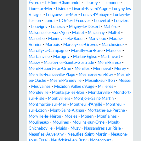
Évreux
-
L'Hôme-Chamondot
-
Lieurey
-
Lillebonne
-
Lion-sur-Mer
-
Lisieux
-
Livarot-Pays-d'Auge
-
Longny les
Villages
-
Longues-sur-Mer
-
Lonlay-l'Abbaye
-
Lonlay-le-
Tesson
-
Lonrai
-
L'Orée-d'Écouves
-
Louvetot
-
Louviers
-
Louvigny
-
Luneray
-
Magny-le-Désert
-
Mahéru
-
Maisoncelles-sur-Ajon
-
Maizet
-
Malaunay
-
Maltot
-
Manerbe
-
Manneville-la-Raoult
-
Manvieux
-
Marais-
Vernier
-
Marbois
-
Marcey-les-Grèves
-
Marchésieux
-
Marcilly-la-Campagne
-
Marcilly-sur-Eure
-
Marolles
-
Martainville
-
Martigny
-
Martin-Église
-
Martinvast
-
Massy
-
Maulévrier-Sainte-Gertrude
-
Ménil-Erreux
-
Ménil-Hubert-sur-Orne
-
Ménilles
-
Menneval
-
Merey
-
Merville-Franceville-Plage
-
Mesnières-en-Bray
-
Mesnil-
en-Ouche
-
Mesnil-Panneville
-
Mesnils-sur-Iton
-
Messei
-
Meuvaines
-
Mézidon Vallée d'Auge
-
Millières
-
Mondeville
-
Montaigu-les-Bois
-
Montfarville
-
Montfort-
sur-Risle
-
Montivilliers
-
Montjoie-Saint-Martin
-
Montmartin-sur-Mer
-
Montreuil-l'Argillé
-
Montreuil-
sur-Lozon
-
Mont-Saint-Aignan
-
Mortagne-au-Perche
-
Morville-le-Héron
-
Mosles
-
Mouen
-
Mouflaines
-
Moulineaux
-
Moulines
-
Moulins-sur-Orne
-
Moult-
Chicheboville
-
Muids
-
Muzy
-
Nassandres sur Risle
-
Neaufles-Auvergny
-
Neaufles-Saint-Martin
-
Neauphe-
sous-Essai
-
Neufchâtel-en-Bray
-
Nonancourt
-