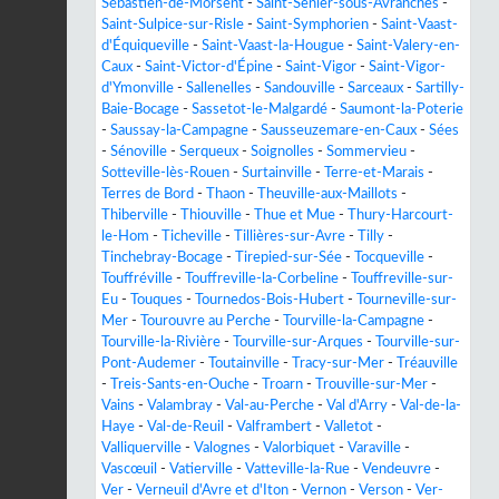
Sébastien-de-Morsent
-
Saint-Senier-sous-Avranches
-
Saint-Sulpice-sur-Risle
-
Saint-Symphorien
-
Saint-Vaast-
d'Équiqueville
-
Saint-Vaast-la-Hougue
-
Saint-Valery-en-
Caux
-
Saint-Victor-d'Épine
-
Saint-Vigor
-
Saint-Vigor-
d'Ymonville
-
Sallenelles
-
Sandouville
-
Sarceaux
-
Sartilly-
Baie-Bocage
-
Sassetot-le-Malgardé
-
Saumont-la-Poterie
-
Saussay-la-Campagne
-
Sausseuzemare-en-Caux
-
Sées
-
Sénoville
-
Serqueux
-
Soignolles
-
Sommervieu
-
Sotteville-lès-Rouen
-
Surtainville
-
Terre-et-Marais
-
Terres de Bord
-
Thaon
-
Theuville-aux-Maillots
-
Thiberville
-
Thiouville
-
Thue et Mue
-
Thury-Harcourt-
le-Hom
-
Ticheville
-
Tillières-sur-Avre
-
Tilly
-
Tinchebray-Bocage
-
Tirepied-sur-Sée
-
Tocqueville
-
Touffréville
-
Touffreville-la-Corbeline
-
Touffreville-sur-
Eu
-
Touques
-
Tournedos-Bois-Hubert
-
Tourneville-sur-
Mer
-
Tourouvre au Perche
-
Tourville-la-Campagne
-
Tourville-la-Rivière
-
Tourville-sur-Arques
-
Tourville-sur-
Pont-Audemer
-
Toutainville
-
Tracy-sur-Mer
-
Tréauville
-
Treis-Sants-en-Ouche
-
Troarn
-
Trouville-sur-Mer
-
Vains
-
Valambray
-
Val-au-Perche
-
Val d'Arry
-
Val-de-la-
Haye
-
Val-de-Reuil
-
Valframbert
-
Valletot
-
Valliquerville
-
Valognes
-
Valorbiquet
-
Varaville
-
Vascœuil
-
Vatierville
-
Vatteville-la-Rue
-
Vendeuvre
-
Ver
-
Verneuil d'Avre et d'Iton
-
Vernon
-
Verson
-
Ver-