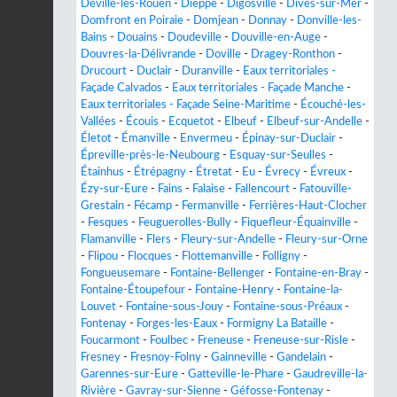
Déville-lès-Rouen
-
Dieppe
-
Digosville
-
Dives-sur-Mer
-
Domfront en Poiraie
-
Domjean
-
Donnay
-
Donville-les-
Bains
-
Douains
-
Doudeville
-
Douville-en-Auge
-
Douvres-la-Délivrande
-
Doville
-
Dragey-Ronthon
-
Drucourt
-
Duclair
-
Duranville
-
Eaux territoriales -
Façade Calvados
-
Eaux territoriales - Façade Manche
-
Eaux territoriales - Façade Seine-Maritime
-
Écouché-les-
Vallées
-
Écouis
-
Ecquetot
-
Elbeuf
-
Elbeuf-sur-Andelle
-
Életot
-
Émanville
-
Envermeu
-
Épinay-sur-Duclair
-
Épreville-près-le-Neubourg
-
Esquay-sur-Seulles
-
Étainhus
-
Étrépagny
-
Étretat
-
Eu
-
Évrecy
-
Évreux
-
Ézy-sur-Eure
-
Fains
-
Falaise
-
Fallencourt
-
Fatouville-
Grestain
-
Fécamp
-
Fermanville
-
Ferrières-Haut-Clocher
-
Fesques
-
Feuguerolles-Bully
-
Fiquefleur-Équainville
-
Flamanville
-
Flers
-
Fleury-sur-Andelle
-
Fleury-sur-Orne
-
Flipou
-
Flocques
-
Flottemanville
-
Folligny
-
Fongueusemare
-
Fontaine-Bellenger
-
Fontaine-en-Bray
-
Fontaine-Étoupefour
-
Fontaine-Henry
-
Fontaine-la-
Louvet
-
Fontaine-sous-Jouy
-
Fontaine-sous-Préaux
-
Fontenay
-
Forges-les-Eaux
-
Formigny La Bataille
-
Foucarmont
-
Foulbec
-
Freneuse
-
Freneuse-sur-Risle
-
Fresney
-
Fresnoy-Folny
-
Gainneville
-
Gandelain
-
Garennes-sur-Eure
-
Gatteville-le-Phare
-
Gaudreville-la-
Rivière
-
Gavray-sur-Sienne
-
Géfosse-Fontenay
-