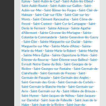
Épinay
-
Saint-Aubin-le-Cauf
-
Saint-Aubin-lès-Elbeuf
-
Saint-Aubin-Routot
-
Saint-Aubin-sur-Gaillon
-
Saint-
Aubin-sur-Mer
-
Saint-Bômer-les-Forges
-
Saint-Clair-de-
Halouze
-
Saint-Clair-sur-l'Elle
-
Saint-Clair-sur-les-
Monts
-
Saint-Clément-Rancoudray
-
Saint-Côme-de-
Fresné
-
Saint-Contest
-
Saint-Cyr-la-Campagne
-
Saint-
Denis-le-Ferment
-
Sainte-Adresse
-
Sainte-Agathe-
d'Aliermont
-
Sainte-Céronne-lès-Mortagne
-
Sainte-
Colombe-la-Commanderie
-
Sainte-Geneviève-lès-Gasny
-
Saint-Élier
-
Sainte-Marguerite-sur-Duclair
-
Sainte-
Marguerite-sur-Mer
-
Sainte-Marie-d'Attez
-
Sainte-
Marie-du-Mont
-
Sainte-Marie-la-Robert
-
Sainte-Marthe
-
Sainte-Mère-Église
-
Sainte-Opportune-la-Mare
-
Saint-
Étienne-du-Rouvray
-
Saint-Étienne-sous-Bailleul
-
Saint-
Evroult-Notre-Dame-du-Bois
-
Saint-Georges-de-la-
Rivière
-
Saint-Georges-sur-Fontaine
-
Saint-Germain-de-
Clairefeuille
-
Saint-Germain-de-Fresney
-
Saint-
Germain-de-Pasquier
-
Saint-Germain-des-Angles
-
Saint-Germain-des-Grois
-
Saint-Germain-du-Corbéis
-
Saint-Germain-la-Blanche-Herbe
-
Saint-Germain-sur-
Avre
-
Saint-Germain-sur-Ay
-
Saint-Hilaire-de-Briouze
-
Saint-Hymer
-
Saint-Jacques-de-Néhou
-
Saint-Jacques-
sur-Darnétal
-
Saint-Jean-de-Folleville
-
Saint-Jean-de-la-
Haize
-
Saint-Jean-de-la-Rivière
-
Saint-Jean-du-