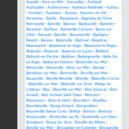
Aumale
-
Aure sur Mer
-
Aurseulles
-
Autheuil-
Authouillet
-
Authevernes
-
Authieux-Ratiéville
-
Authou
-
Auvillars
-
Auzebosc
-
Avenay
-
Avesnes-en-Val
-
Avranches
-
Bacilly
-
Bacquepuis
-
Bagnoles de l'Orne
Normandie
-
Banville
-
Banvou
-
Bardouville
-
Barentin
-
Barenton
-
Barfleur
-
Barneville-Carteret
-
Baron-sur-
Odon
-
Barquet
-
Barville
-
Basseneville
-
Baubigny
-
Bavent
-
Bayeux
-
Bazenville
-
Bazinval
-
Beaubray
-
Beaumontel
-
Beaumont-en-Auge
-
Beaumont-le-Roger
-
Beauvain
-
Beauvoir
-
Beauvoir-en-Lyons
-
Belbeuf
-
Belforêt-en-Perche
-
Bellême
-
Bellengreville
-
Belle Vie
en Auge
-
Bellou-en-Houlme
-
Benerville-sur-Mer
-
Bénouville
-
Bénouville
-
Bény-sur-Mer
-
Bernay
-
Bernières-sur-Mer
-
Bertreville
-
Berville-sur-Mer
-
Beuzeville
-
Biéville-Beuville
-
Biniville
-
Blainville-Crevon
-
Blainville-sur-Mer
-
Blainville-sur-Orne
-
Blangy-le-
Château
-
Blay
-
Blonville-sur-Mer
-
Bois-Anzeray
-
Bois-
Arnault
-
Bois-Jérôme-Saint-Ouen
-
Boncourt
-
Bonsecours
-
Bosc-le-Hard
-
Bosrobert
-
Bouafles
-
Bourdainville
-
Bourg-Achard
-
Bourgvallées
-
Bourneville-Sainte-Croix
-
Bréhal
-
Brestot
-
Breteuil
-
Bretoncelles
-
Bretteville-sur-Ay
-
Bretteville-sur-Odon
-
Breuilpont
-
Breux-sur-Avre
-
Bréville-les-Monts
-
Bréville-sur-Mer
-
Bricquebec-en-Cotentin
-
Bricqueville-