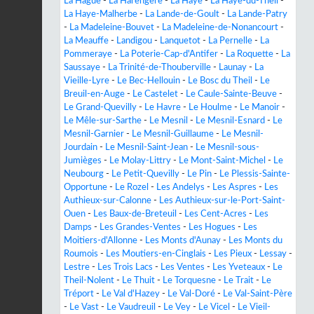
La Hague
-
La Harengère
-
La Haye
-
La Haye-du-Theil
-
La Haye-Malherbe
-
La Lande-de-Goult
-
La Lande-Patry
-
La Madeleine-Bouvet
-
La Madeleine-de-Nonancourt
-
La Meauffe
-
Landigou
-
Lanquetot
-
La Pernelle
-
La
Pommeraye
-
La Poterie-Cap-d'Antifer
-
La Roquette
-
La
Saussaye
-
La Trinité-de-Thouberville
-
Launay
-
La
Vieille-Lyre
-
Le Bec-Hellouin
-
Le Bosc du Theil
-
Le
Breuil-en-Auge
-
Le Castelet
-
Le Caule-Sainte-Beuve
-
Le Grand-Quevilly
-
Le Havre
-
Le Houlme
-
Le Manoir
-
Le Mêle-sur-Sarthe
-
Le Mesnil
-
Le Mesnil-Esnard
-
Le
Mesnil-Garnier
-
Le Mesnil-Guillaume
-
Le Mesnil-
Jourdain
-
Le Mesnil-Saint-Jean
-
Le Mesnil-sous-
Jumièges
-
Le Molay-Littry
-
Le Mont-Saint-Michel
-
Le
Neubourg
-
Le Petit-Quevilly
-
Le Pin
-
Le Plessis-Sainte-
Opportune
-
Le Rozel
-
Les Andelys
-
Les Aspres
-
Les
Authieux-sur-Calonne
-
Les Authieux-sur-le-Port-Saint-
Ouen
-
Les Baux-de-Breteuil
-
Les Cent-Acres
-
Les
Damps
-
Les Grandes-Ventes
-
Les Hogues
-
Les
Moitiers-d'Allonne
-
Les Monts d'Aunay
-
Les Monts du
Roumois
-
Les Moutiers-en-Cinglais
-
Les Pieux
-
Lessay
-
Lestre
-
Les Trois Lacs
-
Les Ventes
-
Les Yveteaux
-
Le
Theil-Nolent
-
Le Thuit
-
Le Torquesne
-
Le Trait
-
Le
Tréport
-
Le Val d'Hazey
-
Le Val-Doré
-
Le Val-Saint-Père
-
Le Vast
-
Le Vaudreuil
-
Le Vey
-
Le Vicel
-
Le Vieil-