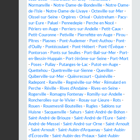
Normanville
-
Notre-Dame-de-Bondeville
-
Notre-Dame-
de-l'Isle
-
Notre-Dame-de-Livaye
-
Octeville-sur-Mer
-
Oissel-sur-Seine
-
Orgères
-
Orival
-
Ouistreham
-
Pacy-
sur-Eure
-
Paluel
-
Pennedepie
-
Perche en Nocé
-
Périers-en-Auge
-
Perriers-sur-Andelle
-
Petit-Caux
-
Petit-Couronne
-
Petiville
-
Pierrefitte-en-Auge
-
Pirou
-
Pîtres
-
Plasnes
-
Pont-Audemer
-
Pont-Authou
-
Pont-
d'Ouilly
-
Pontécoulant
-
Pont-Hébert
-
Pont-l'Évêque
-
Pontorson
-
Ponts sur Seulles
-
Port-Bail-sur-Mer
-
Port-
en-Bessin-Huppain
-
Port-Jérôme-sur-Seine
-
Port-Mort
-
Poses
-
Pullay
-
Putanges-le-Lac
-
Putot-en-Auge
-
Quettehou
-
Quettreville-sur-Sienne
-
Quevillon
-
Quiberville-sur-Mer
-
Quièvrecourt
-
Quinéville
-
Radepont
-
Ranville
-
Regnéville-sur-Mer
-
Rémalard en
Perche
-
Réville
-
Rives d'Andaine
-
Rives-en-Seine
-
Rogerville
-
Romagny Fontenay
-
Romilly-sur-Andelle
-
Roncherolles-sur-le-Vivier
-
Rosay-sur-Lieure
-
Rots
-
Rouen
-
Rouxmesnil-Bouteilles
-
Rugles
-
Sablons sur
Huisne
-
Sacquenville
-
Sahurs
-
Saint-André-de-Bohon
-
Saint-André-de-Briouze
-
Saint-André-de-l'Eure
-
Saint-
André-de-Messei
-
Saint-André-sur-Orne
-
Saint-Arnoult
-
Saint-Arnoult
-
Saint-Aubin-d'Arquenay
-
Saint-Aubin-
d'Écrosville
-
Saint-Aubin-des-Préaux
-
Saint-Aubin-