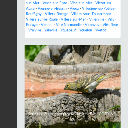
sur-Mer
-
Vexin-sur-Epte
-
Vicq-sur-Mer
-
Victot-en-
Auge
-
Vienne-en-Bessin
-
Vieux
-
Villedieu-les-Poêles-
Rouffigny
-
Villers-Bocage
-
Villers-sous-Foucarmont
-
Villers-sur-le-Roule
-
Villers-sur-Mer
-
Villerville
-
Villy-
Bocage
-
Vimont
-
Vire Normandie
-
Vironvay
-
Vittefleur
-
Vraiville
-
Yainville
-
Yquebeuf
-
Yquelon
-
Yvetot
Previous
Next
Serin cini (Serinus serinus) © Christina Bot - CC BY-NC-
SA