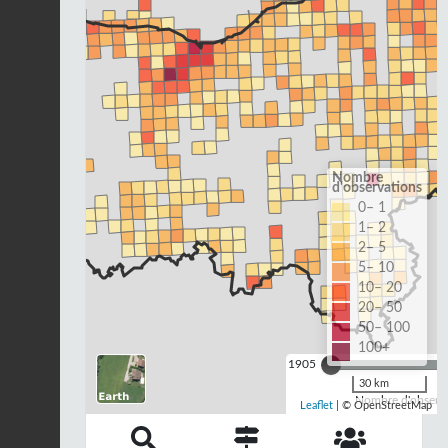
Nombre
d'observations
0– 1
1– 2
2– 5
5– 10
10– 20
20– 50
50– 100
100+
1905
30 km
Nombre d'observa
Leaflet
| © OpenStreetMap