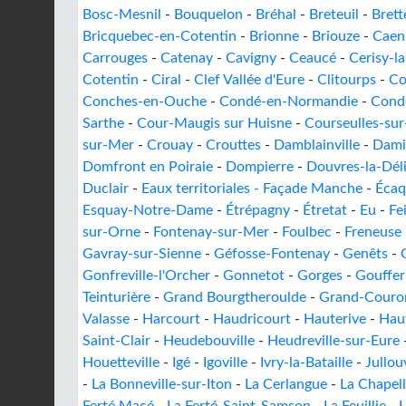
Bosc-Mesnil
-
Bouquelon
-
Bréhal
-
Breteuil
-
Brett
Bricquebec-en-Cotentin
-
Brionne
-
Briouze
-
Caen
Carrouges
-
Catenay
-
Cavigny
-
Ceaucé
-
Cerisy-la
Cotentin
-
Ciral
-
Clef Vallée d'Eure
-
Clitourps
-
Co
Conches-en-Ouche
-
Condé-en-Normandie
-
Condé
Sarthe
-
Cour-Maugis sur Huisne
-
Courseulles-su
sur-Mer
-
Crouay
-
Crouttes
-
Damblainville
-
Dami
Domfront en Poiraie
-
Dompierre
-
Douvres-la-Dél
Duclair
-
Eaux territoriales - Façade Manche
-
Écaq
Esquay-Notre-Dame
-
Étrépagny
-
Étretat
-
Eu
-
Fe
sur-Orne
-
Fontenay-sur-Mer
-
Foulbec
-
Freneuse
Gavray-sur-Sienne
-
Géfosse-Fontenay
-
Genêts
-
Gonfreville-l'Orcher
-
Gonnetot
-
Gorges
-
Gouffer
Teinturière
-
Grand Bourgtheroulde
-
Grand-Couro
Valasse
-
Harcourt
-
Haudricourt
-
Hauterive
-
Hauv
Saint-Clair
-
Heudebouville
-
Heudreville-sur-Eure
Houetteville
-
Igé
-
Igoville
-
Ivry-la-Bataille
-
Jullouv
-
La Bonneville-sur-Iton
-
La Cerlangue
-
La Chapel