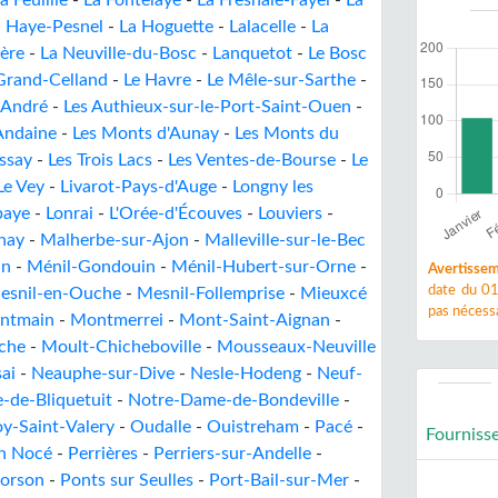
a Feuillie
-
La Fontelaye
-
La Fresnaie-Fayel
-
La
a Haye-Pesnel
-
La Hoguette
-
Lalacelle
-
La
ère
-
La Neuville-du-Bosc
-
Lanquetot
-
Le Bosc
Grand-Celland
-
Le Havre
-
Le Mêle-sur-Sarthe
-
-André
-
Les Authieux-sur-le-Port-Saint-Ouen
-
Andaine
-
Les Monts d'Aunay
-
Les Monts du
ssay
-
Les Trois Lacs
-
Les Ventes-de-Bourse
-
Le
Le Vey
-
Livarot-Pays-d'Auge
-
Longny les
baye
-
Lonrai
-
L'Orée-d'Écouves
-
Louviers
-
nay
-
Malherbe-sur-Ajon
-
Malleville-sur-le-Bec
in
-
Ménil-Gondouin
-
Ménil-Hubert-sur-Orne
-
Avertissem
date du 01
esnil-en-Ouche
-
Mesnil-Follemprise
-
Mieuxcé
pas nécessa
ntmain
-
Montmerrei
-
Mont-Saint-Aignan
-
che
-
Moult-Chicheboville
-
Mousseaux-Neuville
ai
-
Neauphe-sur-Dive
-
Nesle-Hodeng
-
Neuf-
-de-Bliquetuit
-
Notre-Dame-de-Bondeville
-
y-Saint-Valery
-
Oudalle
-
Ouistreham
-
Pacé
-
Fourniss
n Nocé
-
Perrières
-
Perriers-sur-Andelle
-
orson
-
Ponts sur Seulles
-
Port-Bail-sur-Mer
-