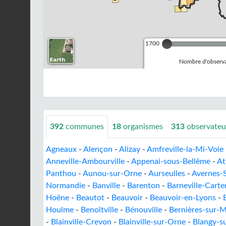
1700
Nombre d'observa
392
communes
18
organismes
313
observateu
Agneaux
-
Alençon
-
Alizay
-
Amfreville-la-Mi-Voie
Anneville-Ambourville
-
Appenai-sous-Bellême
-
At
Panthou
-
Aunou-sur-Orne
-
Aurseulles
-
Avernes-
Normandie
-
Banville
-
Barenton
-
Barneville-Carte
Hoëne
-
Beautot
-
Beauvoir
-
Beauvoir-en-Lyons
-
Houlme
-
Benoîtville
-
Bénouville
-
Bernières-sur-
-
Blainville-Crevon
-
Blainville-sur-Orne
-
Blangy-su