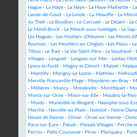
Ferté Macé
-
La Ferté-Saint-Samson
-
La Feuillie
-
L
Hague
-
La Haye
-
La Haye
-
La Haye-Malherbe
-
L
Lande-de-Goult
-
La Londe
-
La Meauffe
-
La Mesni
du Theil
-
Le Bouillon
-
Le Cercueil
-
Le Dézert
-
Le 
Le Ménil-Broût
-
Le Mesnil-sous-Jumièges
-
Le Sap
Les Hogues
-
Les Moitiers-d'Allonne
-
Les Monts d'
Roumois
-
Les Moutiers-en-Cinglais
-
Les Pieux
-
Le
Tilleul
-
Le Trait
-
Le Val-Saint-Père
-
Le Vaudreuil
-
Villages
-
Longueil
-
Longues-sur-Mer
-
Lonlay-l'Ab
Lyons-la-Forêt
-
Magny-le-Désert
-
Maizet
-
Malau
-
Mantilly
-
Marigny-Le-Lozon
-
Mathieu
-
Méhoud
Merville-Franceville-Plage
-
Mesnières-en-Bray
-
M
-
Millières
-
Moncy
-
Mondeville
-
Montfiquet
-
Mo
Monts-sur-Orne
-
Moon-sur-Elle
-
Moulins-la-Mar
-
Muids
-
Muneville-le-Bingard
-
Neauphe-sous-Ess
Marché
-
Neuville-au-Plain
-
Nointot
-
Notre-Dame
Noues de Sienne
-
Orival
-
Orval sur Sienne
-
Osmo
Pacy-sur-Eure
-
Paluel
-
Passais Villages
-
Perche e
Perrou
-
Petit-Couronne
-
Pirou
-
Planquery
-
Pont