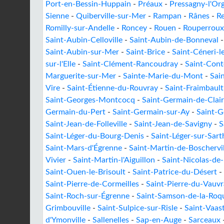
Port-en-Bessin-Huppain
-
Préaux
-
Pressagny-l'Org
Sienne
-
Quiberville-sur-Mer
-
Rampan
-
Rânes
-
Re
Romilly-sur-Andelle
-
Roncey
-
Rouen
-
Rouperroux
Saint-Aubin-Celloville
-
Saint-Aubin-de-Bonneval
Saint-Aubin-sur-Mer
-
Saint-Brice
-
Saint-Céneri-l
sur-l'Elle
-
Saint-Clément-Rancoudray
-
Saint-Cont
Marguerite-sur-Mer
-
Sainte-Marie-du-Mont
-
Sai
Vire
-
Saint-Étienne-du-Rouvray
-
Saint-Fraimbault
Saint-Georges-Montcocq
-
Saint-Germain-de-Clair
Germain-du-Pert
-
Saint-Germain-sur-Ay
-
Saint-G
Saint-Jean-de-Folleville
-
Saint-Jean-de-Savigny
-
S
Saint-Léger-du-Bourg-Denis
-
Saint-Léger-sur-Sart
Saint-Mars-d'Égrenne
-
Saint-Martin-de-Boschervil
Vivier
-
Saint-Martin-l'Aiguillon
-
Saint-Nicolas-de-l
Saint-Ouen-le-Brisoult
-
Saint-Patrice-du-Désert
-
Saint-Pierre-de-Cormeilles
-
Saint-Pierre-du-Vauv
Saint-Roch-sur-Égrenne
-
Saint-Samson-de-la-Roq
Grimbouville
-
Saint-Sulpice-sur-Risle
-
Saint-Vaas
d'Ymonville
-
Sallenelles
-
Sap-en-Auge
-
Sarceaux