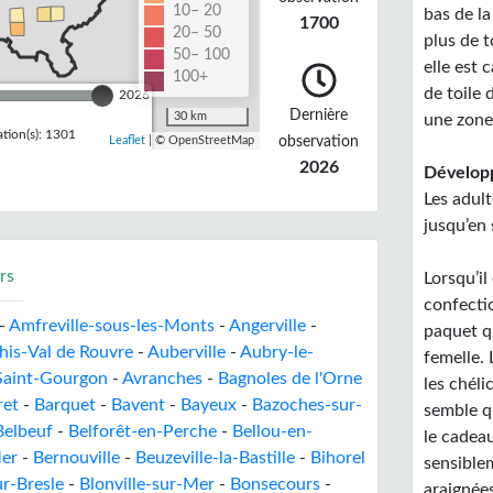
10– 20
bas de la
1700
20– 50
plus de t
50– 100
elle est 
100+
de toile 
2026
Dernière
30 km
une zone
tion(s): 1301
observation
Leaflet
| © OpenStreetMap
2026
Développ
Les adult
jusqu’en
rs
Lorsqu’il
confectio
-
Amfreville-sous-les-Monts
-
Angerville
-
paquet q
his-Val de Rouvre
-
Auberville
-
Aubry-le-
femelle.
Saint-Gourgon
-
Avranches
-
Bagnoles de l'Orne
les chéli
ret
-
Barquet
-
Bavent
-
Bayeux
-
Bazoches-sur-
semble q
Belbeuf
-
Belforêt-en-Perche
-
Bellou-en-
le cadeau
Mer
-
Bernouville
-
Beuzeville-la-Bastille
-
Bihorel
sensiblem
r-Bresle
-
Blonville-sur-Mer
-
Bonsecours
-
araignée