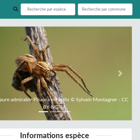
ious
Next
aure admirable Pisaura mirabilis © Sylvain Montagner - CC
BY-NC-SA
Informations espèce