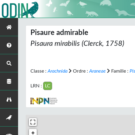
Pisaure admirable
Pisaura mirabilis
(Clerck, 1758)
Classe :
Arachnida
Ordre :
Araneae
Famille :
Pi
LRN :
LC
+