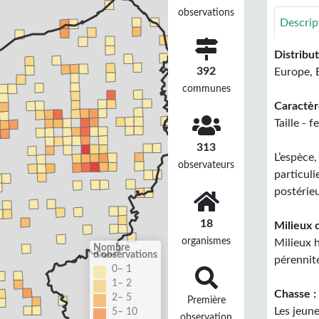
observations
Descrip
Distribu
392
Europe, 
communes
Caractère
Taille - 
313
L’espèce
observateurs
particuli
postérie
18
Milieux c
organismes
Milieux 
Nombre
d'observations
pérennité
0– 1
1– 2
Chasse :
2– 5
Première
Les jeun
5– 10
observation