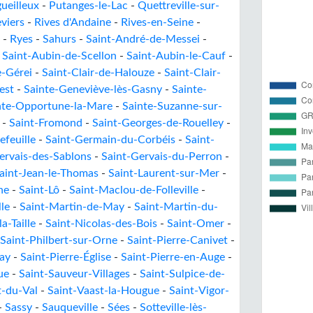
ueilleux
-
Putanges-le-Lac
-
Quettreville-sur-
viers
-
Rives d'Andaine
-
Rives-en-Seine
-
-
Ryes
-
Sahurs
-
Saint-André-de-Messei
-
-
Saint-Aubin-de-Scellon
-
Saint-Aubin-le-Cauf
-
e-Gérei
-
Saint-Clair-de-Halouze
-
Saint-Clair-
est
-
Sainte-Geneviève-lès-Gasny
-
Sainte-
nte-Opportune-la-Mare
-
Sainte-Suzanne-sur-
-
Saint-Fromond
-
Saint-Georges-de-Rouelley
-
efeuille
-
Saint-Germain-du-Corbéis
-
Saint-
ervais-des-Sablons
-
Saint-Gervais-du-Perron
-
aint-Jean-le-Thomas
-
Saint-Laurent-sur-Mer
-
he
-
Saint-Lô
-
Saint-Maclou-de-Folleville
-
le
-
Saint-Martin-de-May
-
Saint-Martin-du-
a-Taille
-
Saint-Nicolas-des-Bois
-
Saint-Omer
-
Saint-Philbert-sur-Orne
-
Saint-Pierre-Canivet
-
ray
-
Saint-Pierre-Église
-
Saint-Pierre-en-Auge
-
ue
-
Saint-Sauveur-Villages
-
Saint-Sulpice-de-
t-du-Val
-
Saint-Vaast-la-Hougue
-
Saint-Vigor-
-
Sassy
-
Sauqueville
-
Sées
-
Sotteville-lès-