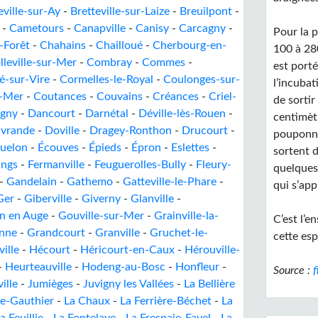
eville-sur-Ay
-
Bretteville-sur-Laize
-
Breuilpont
-
-
Cametours
-
Canapville
-
Canisy
-
Carcagny
-
Pour la 
-Forêt
-
Chahains
-
Chailloué
-
Cherbourg-en-
100 à 280
lleville-sur-Mer
-
Combray
-
Commes
-
est porté
-sur-Vire
-
Cormelles-le-Royal
-
Coulonges-sur-
l’incuba
r-Mer
-
Coutances
-
Couvains
-
Créances
-
Criel-
de sortir
gny
-
Dancourt
-
Darnétal
-
Déville-lès-Rouen
-
centimètr
ivrande
-
Doville
-
Dragey-Ronthon
-
Drucourt
-
pouponni
uelon
-
Écouves
-
Épieds
-
Épron
-
Eslettes
-
sortent 
ings
-
Fermanville
-
Feuguerolles-Bully
-
Fleury-
quelques 
-
Gandelain
-
Gathemo
-
Gatteville-le-Phare
-
qui s’ap
Ger
-
Giberville
-
Giverny
-
Glanville
-
n en Auge
-
Gouville-sur-Mer
-
Grainville-la-
C’est l’
nne
-
Grandcourt
-
Granville
-
Gruchet-le-
cette esp
ille
-
Hécourt
-
Héricourt-en-Caux
-
Hérouville-
-
Heurteauville
-
Hodeng-au-Bosc
-
Honfleur
-
Source :
f
ille
-
Jumièges
-
Juvigny les Vallées
-
La Bellière
le-Gauthier
-
La Chaux
-
La Ferrière-Béchet
-
La