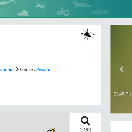
sauridae
Genre :
Pisaura
Prev
2149 Pis
1 191