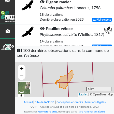
Pigeon ramier
Columba palumbus
Linnaeus, 1758
18
observations
Dernière observation en
2023
Fiche espèce
Pouillot véloce
Phylloscopus collybita
(Vieillot, 1817)
14
observations
Dernière observation en
2024
Fiche espèce
100 dernières observations dans la commune de
Les Yveteaux
Merle noir
Turdus merula
Linnaeus, 1758
+
12
observations
Dernière observation en
2023
Fiche espèce
−
Fauvette à tête noire
Sylvia atricapilla
(Linnaeus, 1758)
5 km
Leaflet
| © OpenStreetMap
12
observations
Dernière observation en
2021
Fiche espèce
Accueil
|
Site de l'ANBDD
|
Conception et crédits
|
Mentions légales
ODIN - Atlas de la faune et de la flore de Normandie, 2023
Alouette des champs
Réalisé avec
GeoNature-atlas
, développé par le
Parc national des Écrins