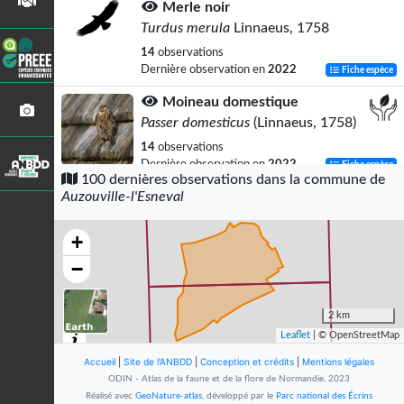
Merle noir
Turdus merula
Linnaeus, 1758
14
observations
Dernière observation en
2022
Fiche espèce
Moineau domestique
Passer domesticus
(Linnaeus, 1758)
14
observations
Dernière observation en
2022
Fiche espèce
100 dernières observations dans la commune de
Auzouville-l'Esneval
Pigeon ramier
Columba palumbus
Linnaeus, 1758
+
11
observations
Dernière observation en
2020
Fiche espèce
−
Accenteur mouchet
Prunella modularis
(Linnaeus, 1758)
2 km
Leaflet
| © OpenStreetMap
7
observations
Dernière observation en
2020
Fiche espèce
Accueil
|
Site de l'ANBDD
|
Conception et crédits
|
Mentions légales
ODIN - Atlas de la faune et de la flore de Normandie, 2023
Geai des chênes
Réalisé avec
GeoNature-atlas
, développé par le
Parc national des Écrins