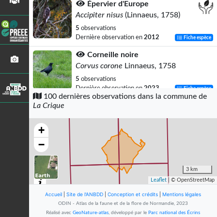
Épervier d'Europe
Accipiter nisus
(Linnaeus, 1758)
5
observations
Dernière observation en
2012
Fiche espèce
Corneille noire
Corvus corone
Linnaeus, 1758
5
observations
Dernière observation en
2023
Fiche espèce
100 dernières observations dans la commune de
La Crique
Buse variable
Buteo buteo
(Linnaeus, 1758)
+
4
observations
Dernière observation en
2023
Fiche espèce
−
Faucon crécerelle
Falco tinnunculus
Linnaeus, 1758
3 km
Leaflet
| © OpenStreetMap
4
observations
Dernière observation en
2023
Fiche espèce
Accueil
|
Site de l'ANBDD
|
Conception et crédits
|
Mentions légales
ODIN - Atlas de la faune et de la flore de Normandie, 2023
Caille des blés
Réalisé avec
GeoNature-atlas
, développé par le
Parc national des Écrins