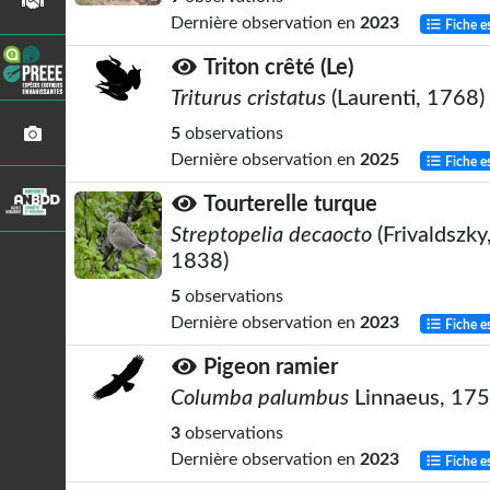
Dernière observation en
2023
Fiche e
Triton crêté (Le)
Triturus cristatus
(Laurenti, 1768)
5
observations
Dernière observation en
2025
Fiche e
Tourterelle turque
Streptopelia decaocto
(Frivaldszky
1838)
5
observations
Dernière observation en
2023
Fiche e
Pigeon ramier
Columba palumbus
Linnaeus, 17
3
observations
Dernière observation en
2023
Fiche e