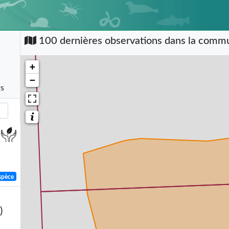
100 dernières observations dans la com
+
−
rs
spèce
)