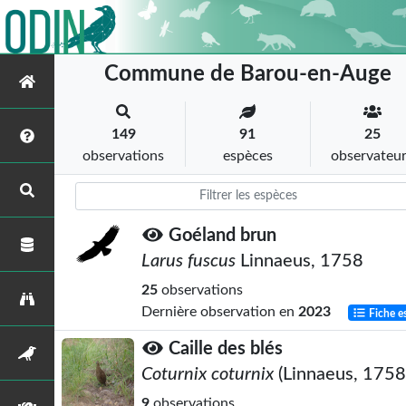
Commune de Barou-en-Auge
149
91
25
observations
espèces
observateu
Goéland brun
Larus fuscus
Linnaeus, 1758
25
observations
Dernière observation en
2023
Fiche e
Caille des blés
Coturnix coturnix
(Linnaeus, 1758
9
observations