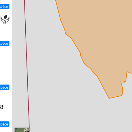
spèce
spèce
,
spèce
58
spèce