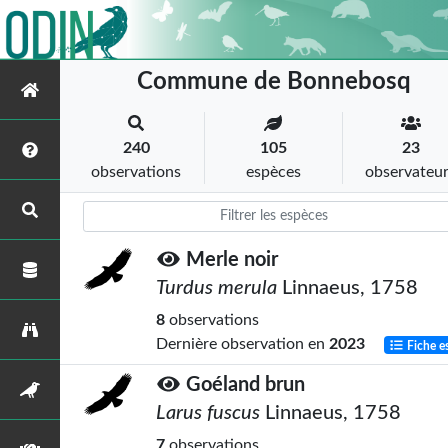
Commune de Bonnebosq
240
105
23
observations
espèces
observateu
Merle noir
Turdus merula
Linnaeus, 1758
8
observations
Dernière observation en
2023
Fiche e
Goéland brun
Larus fuscus
Linnaeus, 1758
7
observations