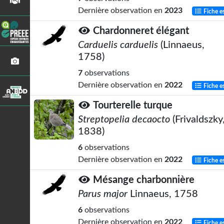
Dernière observation en
2023
Fiche e
Chardonneret élégant
Carduelis carduelis
(Linnaeus,
1758)
7
observations
Dernière observation en
2022
Fiche e
Tourterelle turque
Streptopelia decaocto
(Frivaldszky
1838)
6
observations
Dernière observation en
2022
Fiche e
Mésange charbonnière
Parus major
Linnaeus, 1758
6
observations
Dernière observation en
2022
Fiche e