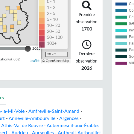
0– 1
1– 2
2– 5
Première
5– 10
observation
10– 20
1700
20– 50
50– 100
100+
2026
Dernière
30 km
tion(s): 832
observation
Leaflet
| © OpenStreetMap
2026
rs
e-la-Mi-Voie
-
Amfreville-Saint-Amand
-
rt
-
Anneville-Ambourville
-
Argences
-
-
Athis-Val de Rouvre
-
Aubermesnil-aux-Érables
bert
-
Audrieu
-
Aurseulles
-
Autheuil-Authouillet