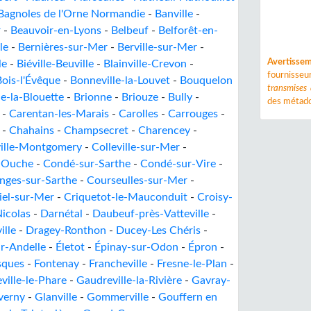
Bagnoles de l'Orne Normandie
-
Banville
-
r
-
Beauvoir-en-Lyons
-
Belbeuf
-
Belforêt-en-
le
-
Bernières-sur-Mer
-
Berville-sur-Mer
-
Avertisse
le
-
Biéville-Beuville
-
Blainville-Crevon
-
fournisse
Bois-l'Évêque
-
Bonneville-la-Louvet
-
Bouquelon
transmises
le-la-Blouette
-
Brionne
-
Briouze
-
Bully
-
des métado
-
Carentan-les-Marais
-
Carolles
-
Carrouges
-
-
Chahains
-
Champsecret
-
Charencey
-
ville-Montgomery
-
Colleville-sur-Mer
-
-Ouche
-
Condé-sur-Sarthe
-
Condé-sur-Vire
-
nges-sur-Sarthe
-
Courseulles-sur-Mer
-
iel-sur-Mer
-
Criquetot-le-Mauconduit
-
Croisy-
icolas
-
Darnétal
-
Daubeuf-près-Vatteville
-
ille
-
Dragey-Ronthon
-
Ducey-Les Chéris
-
r-Andelle
-
Életot
-
Épinay-sur-Odon
-
Épron
-
sques
-
Fontenay
-
Francheville
-
Fresne-le-Plan
-
ville-le-Phare
-
Gaudreville-la-Rivière
-
Gavray-
verny
-
Glanville
-
Gommerville
-
Gouffern en