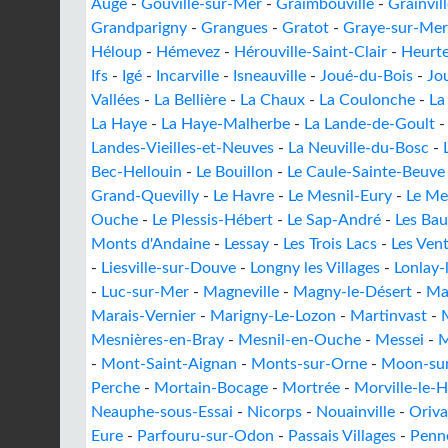
Auge
-
Gouville-sur-Mer
-
Graimbouville
-
Grainvill
Grandparigny
-
Grangues
-
Gratot
-
Graye-sur-Mer
Héloup
-
Hémevez
-
Hérouville-Saint-Clair
-
Heurte
Ifs
-
Igé
-
Incarville
-
Isneauville
-
Joué-du-Bois
-
Jo
Vallées
-
La Bellière
-
La Chaux
-
La Coulonche
-
La
La Haye
-
La Haye-Malherbe
-
La Lande-de-Goult
Landes-Vieilles-et-Neuves
-
La Neuville-du-Bosc
-
Bec-Hellouin
-
Le Bouillon
-
Le Caule-Sainte-Beuve
Grand-Quevilly
-
Le Havre
-
Le Mesnil-Eury
-
Le Me
Ouche
-
Le Plessis-Hébert
-
Le Sap-André
-
Les Bau
Monts d'Andaine
-
Lessay
-
Les Trois Lacs
-
Les Ven
-
Liesville-sur-Douve
-
Longny les Villages
-
Lonlay-
-
Luc-sur-Mer
-
Magneville
-
Magny-le-Désert
-
Mal
Marais-Vernier
-
Marigny-Le-Lozon
-
Martinvast
-
Mesnières-en-Bray
-
Mesnil-en-Ouche
-
Messei
-
M
-
Mont-Saint-Aignan
-
Monts-sur-Orne
-
Moon-sur
Perche
-
Mortain-Bocage
-
Mortrée
-
Morville-le-
Neauphe-sous-Essai
-
Nicorps
-
Nouainville
-
Oriva
Eure
-
Parfouru-sur-Odon
-
Passais Villages
-
Penn