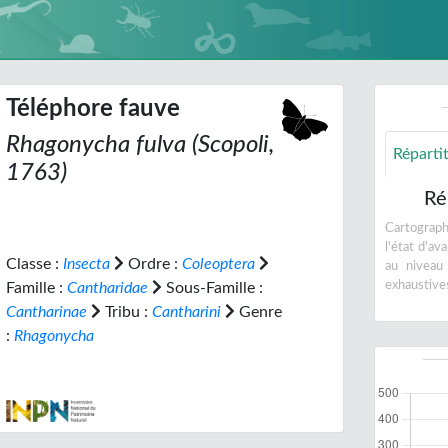
Téléphore fauve
Rhagonycha fulva
(Scopoli,
Réparti
1763)
Ré
Cartographi
l'état d'a
Classe :
Insecta
Ordre :
Coleoptera
au niveau
exhaustive
Famille :
Cantharidae
Sous-Famille :
Cantharinae
Tribu :
Cantharini
Genre
:
Rhagonycha