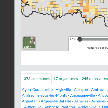
1700
Nombre d'observa
373
communes
17
organismes
245
observateu
Agon-Coutainville
-
Aigleville
-
Alençon
-
Amfrevill
Amfreville-sous-les-Monts
-
Anceaumeville
-
Ancou
Argentan
-
Arques-la-Bataille
-
Asnelles
-
Asnières
-
Auberville
-
Aubry-le-Panthou
-
Audouville-la-Hu