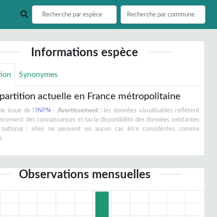
Informations espèce
tion
Synonymes
partition actuelle en France métropolitaine
e issue de l'
INPN
-
Avertissement :
les données visualisables reflètent
vancement des connaissances et/ou la disponibilité des données existantes
 national : elles ne peuvent en aucun cas être considérées comme
s.
Observations mensuelles