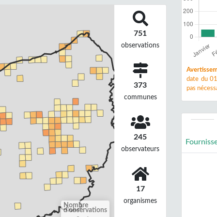
751
observations
Avertissem
date du 01
373
pas nécessa
communes
245
Fourniss
observateurs
17
organismes
Nombre
d'observations