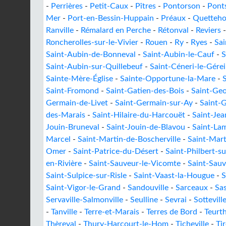
-
Perrières
-
Petit-Caux
-
Pîtres
-
Pontorson
-
Pont
Mer
-
Port-en-Bessin-Huppain
-
Préaux
-
Quetteh
Ranville
-
Rémalard en Perche
-
Rétonval
-
Reviers
Roncherolles-sur-le-Vivier
-
Rouen
-
Ry
-
Ryes
-
Sa
Saint-Aubin-de-Bonneval
-
Saint-Aubin-le-Cauf
-
S
Saint-Aubin-sur-Quillebeuf
-
Saint-Céneri-le-Gérei
Sainte-Mère-Église
-
Sainte-Opportune-la-Mare
-
Saint-Fromond
-
Saint-Gatien-des-Bois
-
Saint-Geo
Germain-de-Livet
-
Saint-Germain-sur-Ay
-
Saint-
des-Marais
-
Saint-Hilaire-du-Harcouët
-
Saint-Je
Jouin-Bruneval
-
Saint-Jouin-de-Blavou
-
Saint-La
Marcel
-
Saint-Martin-de-Boscherville
-
Saint-Mart
Omer
-
Saint-Patrice-du-Désert
-
Saint-Philbert-s
en-Rivière
-
Saint-Sauveur-le-Vicomte
-
Saint-Sauv
Saint-Sulpice-sur-Risle
-
Saint-Vaast-la-Hougue
-
S
Saint-Vigor-le-Grand
-
Sandouville
-
Sarceaux
-
Sa
Servaville-Salmonville
-
Seulline
-
Sevrai
-
Sottevill
-
Tanville
-
Terre-et-Marais
-
Terres de Bord
-
Teurt
Thèreval
-
Thury-Harcourt-le-Hom
-
Ticheville
-
Ti