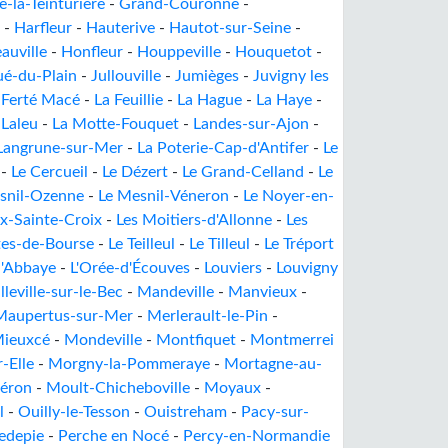
e-la-Teinturière
-
Grand-Couronne
-
-
Harfleur
-
Hauterive
-
Hautot-sur-Seine
-
auville
-
Honfleur
-
Houppeville
-
Houquetot
-
ué-du-Plain
-
Jullouville
-
Jumièges
-
Juvigny les
 Ferté Macé
-
La Feuillie
-
La Hague
-
La Haye
-
-
Laleu
-
La Motte-Fouquet
-
Landes-sur-Ajon
-
Langrune-sur-Mer
-
La Poterie-Cap-d'Antifer
-
Le
-
Le Cercueil
-
Le Dézert
-
Le Grand-Celland
-
Le
snil-Ozenne
-
Le Mesnil-Véneron
-
Le Noyer-en-
x-Sainte-Croix
-
Les Moitiers-d'Allonne
-
Les
tes-de-Bourse
-
Le Teilleul
-
Le Tilleul
-
Le Tréport
l'Abbaye
-
L'Orée-d'Écouves
-
Louviers
-
Louvigny
leville-sur-le-Bec
-
Mandeville
-
Manvieux
-
Maupertus-sur-Mer
-
Merlerault-le-Pin
-
ieuxcé
-
Mondeville
-
Montfiquet
-
Montmerrei
-Elle
-
Morgny-la-Pommeraye
-
Mortagne-au-
Héron
-
Moult-Chicheboville
-
Moyaux
-
l
-
Ouilly-le-Tesson
-
Ouistreham
-
Pacy-sur-
edepie
-
Perche en Nocé
-
Percy-en-Normandie