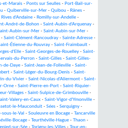
s-et-Marais
-
Ponts sur Seulles
-
Port-Bail-sur-
ou
-
Quiberville-sur-Mer
-
Quibou
-
Rânes
-
-
Rives d'Andaine
-
Romilly-sur-Andelle
-
int-André-de-Bohon
-
Saint-Aubin-d'Arquenay
-
aint-Aubin-sur-Mer
-
Saint-Aubin-sur-Mer
-
-
Saint-Clément-Rancoudray
-
Sainte-Adresse
-
Saint-Étienne-du-Rouvray
-
Saint-Fraimbault
-
rges-d'Elle
-
Saint-Georges-de-Rouelley
-
Saint-
Gervais-du-Perron
-
Saint-Gilles
-
Saint-Gilles-
an-de-Daye
-
Saint-Jean-de-Folleville
-
Saint-
mbert
-
Saint-Léger-du-Bourg-Denis
-
Saint-
in-du-Vivier
-
Saint-Nicolas-d'Aliermont
-
Saint-
ur-Orne
-
Saint-Pierre-en-Port
-
Saint-Riquier-
eur-Villages
-
Saint-Sulpice-de-Grimbouville
-
aint-Valery-en-Caux
-
Saint-Vigor-d'Ymonville
-
ssetot-le-Mauconduit
-
Sées
-
Serquigny
-
e-sous-le-Val
-
Souleuvre en Bocage
-
Tancarville
héville-Bocage
-
Teurthéville-Hague
-
Thaon
-
repied-sur-Sée
-
Torigny-les-Villes
-
Tour-en-