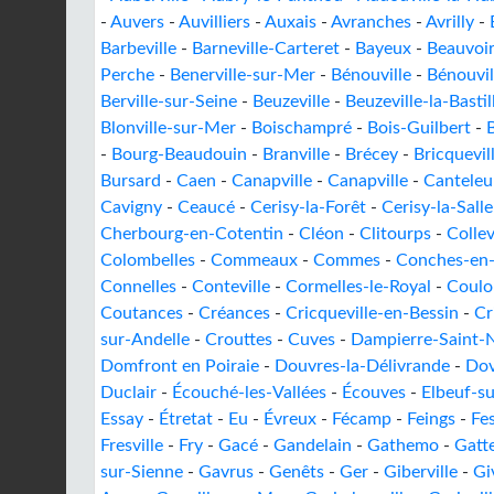
-
Auvers
-
Auvilliers
-
Auxais
-
Avranches
-
Avrilly
-
Barbeville
-
Barneville-Carteret
-
Bayeux
-
Beauvoi
Perche
-
Benerville-sur-Mer
-
Bénouville
-
Bénouvil
Berville-sur-Seine
-
Beuzeville
-
Beuzeville-la-Bastil
Blonville-sur-Mer
-
Boischampré
-
Bois-Guilbert
-
-
Bourg-Beaudouin
-
Branville
-
Brécey
-
Bricquevil
Bursard
-
Caen
-
Canapville
-
Canapville
-
Canteleu
Cavigny
-
Ceaucé
-
Cerisy-la-Forêt
-
Cerisy-la-Salle
Cherbourg-en-Cotentin
-
Cléon
-
Clitourps
-
Colle
Colombelles
-
Commeaux
-
Commes
-
Conches-en
Connelles
-
Conteville
-
Cormelles-le-Royal
-
Coulo
Coutances
-
Créances
-
Cricqueville-en-Bessin
-
Cr
sur-Andelle
-
Crouttes
-
Cuves
-
Dampierre-Saint-N
Domfront en Poiraie
-
Douvres-la-Délivrande
-
Dov
Duclair
-
Écouché-les-Vallées
-
Écouves
-
Elbeuf-su
Essay
-
Étretat
-
Eu
-
Évreux
-
Fécamp
-
Feings
-
Fe
Fresville
-
Fry
-
Gacé
-
Gandelain
-
Gathemo
-
Gatte
sur-Sienne
-
Gavrus
-
Genêts
-
Ger
-
Giberville
-
Gi