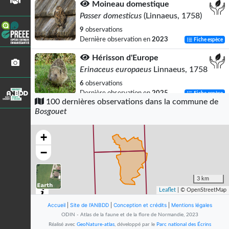
Moineau domestique
Passer domesticus
(Linnaeus, 1758)
9
observations
Dernière observation en
2023
Fiche espèce
Hérisson d'Europe
Erinaceus europaeus
Linnaeus, 1758
6
observations
Dernière observation en
2025
Fiche espèce
100 dernières observations dans la commune de
Bosgouet
Corneille noire
Corvus corone
Linnaeus, 1758
+
4
observations
Dernière observation en
2023
Fiche espèce
−
Petite Tortue (La)
Aglais urticae
(Linnaeus, 1758)
3 km
Leaflet
| © OpenStreetMap
4
observations
Dernière observation en
2018
Fiche espèce
Accueil
|
Site de l'ANBDD
|
Conception et crédits
|
Mentions légales
ODIN - Atlas de la faune et de la flore de Normandie, 2023
Triton palmé (Le)
Réalisé avec
GeoNature-atlas
, développé par le
Parc national des Écrins