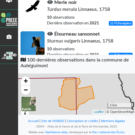
Merle noir
Turdus merula
Linnaeus, 1758
10
observations
Dernière observation en
2021
Fiche espèce
Étourneau sansonnet
Sturnus vulgaris
Linnaeus, 1758
10
observations
Dernière observation en
2021
Fiche espèce
100 dernières observations dans la commune de
Aubéguimont
Pinson des arbres
Fringilla coelebs
Linnaeus, 1758
+
9
observations
Dernière observation en
2021
Fiche espèce
−
Chardonneret élégant
Carduelis carduelis
(Linnaeus, 1758)
2 km
Leaflet
| © OpenStreetMap
8
observations
Dernière observation en
2020
Fiche espèce
Accueil
|
Site de l'ANBDD
|
Conception et crédits
|
Mentions légales
ODIN - Atlas de la faune et de la flore de Normandie, 2023
Faisan de Colchide
Réalisé avec
GeoNature-atlas
, développé par le
Parc national des Écrins