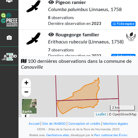
Pigeon ramier
Columba palumbus
Linnaeus, 1758
8
observations
Dernière observation en
2023
Fiche espèce
Rougegorge familier
Erithacus rubecula
(Linnaeus, 1758)
7
observations
Dernière observation en
2023
Fiche espèce
100 dernières observations dans la commune de
Canouville
Étourneau sansonnet
Sturnus vulgaris
Linnaeus, 1758
+
7
observations
Dernière observation en
2023
Fiche espèce
−
Grive musicienne
Turdus philomelos
C.L. Brehm, 1831
2 km
Leaflet
| © OpenStreetMap
6
observations
Dernière observation en
2023
Fiche espèce
Accueil
|
Site de l'ANBDD
|
Conception et crédits
|
Mentions légales
ODIN - Atlas de la faune et de la flore de Normandie, 2023
Pie bavarde
Réalisé avec
GeoNature-atlas
, développé par le
Parc national des Écrins