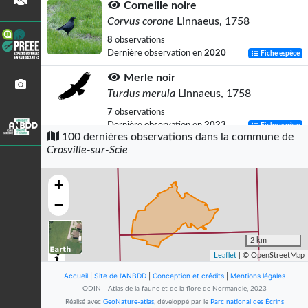
Corneille noire
Corvus corone
Linnaeus, 1758
8
observations
Dernière observation en
2020
Fiche espèce
Merle noir
Turdus merula
Linnaeus, 1758
7
observations
Dernière observation en
2023
Fiche espèce
100 dernières observations dans la commune de
Crosville-sur-Scie
Pigeon ramier
Columba palumbus
Linnaeus, 1758
+
5
observations
Dernière observation en
2020
Fiche espèce
−
Pie bavarde
Pica pica
(Linnaeus, 1758)
2 km
Leaflet
| © OpenStreetMap
5
observations
Dernière observation en
2020
Fiche espèce
Accueil
|
Site de l'ANBDD
|
Conception et crédits
|
Mentions légales
ODIN - Atlas de la faune et de la flore de Normandie, 2023
Pinson des arbres
Réalisé avec
GeoNature-atlas
, développé par le
Parc national des Écrins