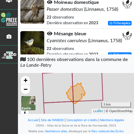
Moineau domestique
Passer domesticus
(Linnaeus, 1758)
22
observations
Dernière observation en
2023
Fiche espèce
Mésange bleue
Cyanistes caeruleus
(Linnaeus, 1758)
22
observations
Dernière observation en
2023
Fiche espèce
100 dernières observations dans la commune de
La Lande-Patry
Rougegorge familier
Erithacus rubecula
(Linnaeus, 1758)
+
20
observations
Dernière observation en
2023
Fiche espèce
−
Merle noir
Turdus merula
Linnaeus, 1758
5 km
Leaflet
| © OpenStreetMap
16
observations
Dernière observation en
2022
Fiche espèce
Accueil
|
Site de l'ANBDD
|
Conception et crédits
|
Mentions légales
ODIN - Atlas de la faune et de la flore de Normandie, 2023
Corneille noire
Réalisé avec
GeoNature-atlas
, développé par le
Parc national des Écrins