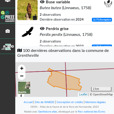
Buse variable
Buteo buteo
(Linnaeus, 1758)
2
observations
Dernière observation en
2024
Fiche espèce
Perdrix grise
Perdix perdix
(Linnaeus, 1758)
2
observations
Dernière observation en
2023
Fiche espèce
100 dernières observations dans la commune de
Grentheville
Faisan de Colchide
Phasianus colchicus
Linnaeus, 1758
+
2
observations
Dernière observation en
2021
Fiche espèce
−
Goéland argenté
Larus argentatus
Pontoppidan, 1763
2 km
Leaflet
| © OpenStreetMap
2
observations
Dernière observation en
2023
Fiche espèce
Accueil
|
Site de l'ANBDD
|
Conception et crédits
|
Mentions légales
ODIN - Atlas de la faune et de la flore de Normandie, 2023
Pigeon ramier
Réalisé avec
GeoNature-atlas
, développé par le
Parc national des Écrins