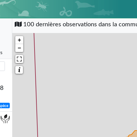
100 dernières observations dans la com
+
−
rs
58
spèce