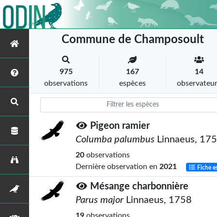
Commune de Champosoult
975
167
14
observations
espèces
observateu
Pigeon ramier
Columba palumbus
Linnaeus, 17
20
observations
Dernière observation en
2021
Fiche e
Mésange charbonnière
Parus major
Linnaeus, 1758
19
observations