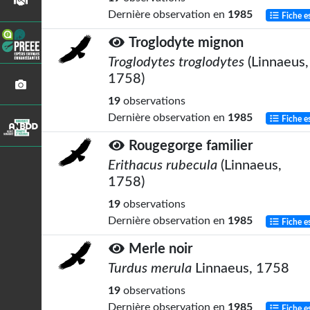
Dernière observation en
1985
Fiche e
Troglodyte mignon
Troglodytes troglodytes
(Linnaeus,
1758)
19
observations
Dernière observation en
1985
Fiche e
Rougegorge familier
Erithacus rubecula
(Linnaeus,
1758)
19
observations
Dernière observation en
1985
Fiche e
Merle noir
Turdus merula
Linnaeus, 1758
19
observations
Dernière observation en
1985
Fiche e