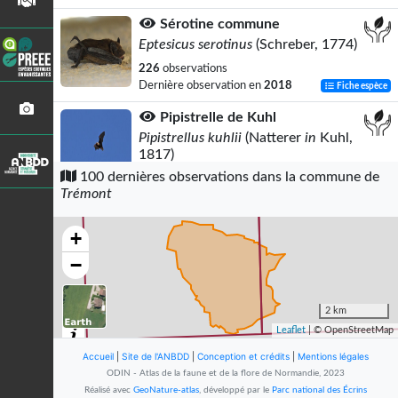
Sérotine commune
Eptesicus serotinus
(Schreber, 1774)
226
observations
Dernière observation en
2018
Fiche espèce
Pipistrelle de Kuhl
Pipistrellus kuhlii
(Natterer
in
Kuhl,
1817)
100 dernières observations dans la commune de
208
observations
Trémont
Dernière observation en
2018
Fiche espèce
Pipistrelle de Nathusius
+
Pipistrellus nathusii
(Keyserling &
−
Blasius, 1839)
159
observations
Dernière observation en
2018
Fiche espèce
2 km
Leaflet
| © OpenStreetMap
Noctule de Leisler
Accueil
|
Site de l'ANBDD
Nyctalus leisleri
|
Conception et crédits
(Kuhl, 1817)
|
Mentions légales
ODIN - Atlas de la faune et de la flore de Normandie, 2023
157
observations
Réalisé avec
GeoNature-atlas
, développé par le
Parc national des Écrins