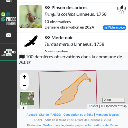
Pinson des arbres
Fringilla coelebs
Linnaeus, 1758
13
observations
Dernière observation en
2024
Fiche espèce
Merle noir
Turdus merula
Linnaeus, 1758
9
observations
100 dernières observations dans la commune de
Dernière observation en
2023
Fiche espèce
Aizier
Rougegorge familier
Erithacus rubecula
(Linnaeus, 1758)
+
8
observations
−
Dernière observation en
2023
Fiche espèce
Pouillot véloce
2 km
Phylloscopus collybita
(Vieillot, 1817)
Leaflet
| © OpenStreetMap
8
observations
Accueil
|
Site de l'ANBDD
|
Conception et crédits
|
Mentions légales
Dernière observation en
2023
Fiche espèce
ODIN - Atlas de la faune et de la flore de Normandie, 2023
Réalisé avec
GeoNature-atlas
, développé par le
Parc national des Écrins
Mésange charbonnière